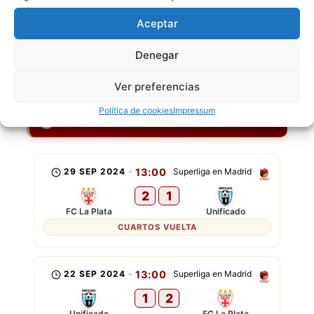
[11] Daniel Azurduy
Aceptar
[14] Lizandro
Denegar
ÚLTIMOS PARTIDOS
Ver preferencias
Política de cookies
Impressum
FC LA PLATA
G
P
G
G
G
29 SEP 2024
-
13:00
Superliga en Madrid
2
1
FC La Plata
Unificado
CUARTOS VUELTA
22 SEP 2024
-
13:00
Superliga en Madrid
1
2
Unificado
FC La Plata