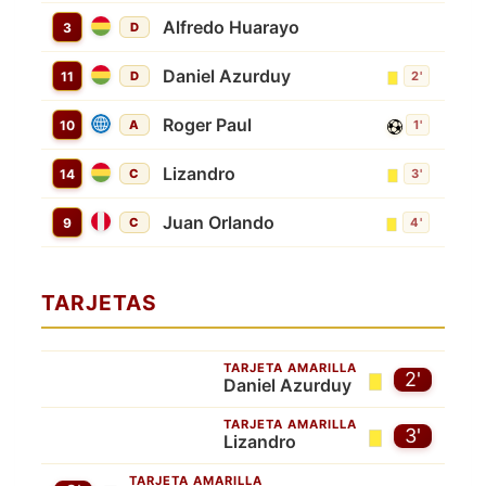
Alfredo Huarayo
3
D
Daniel Azurduy
11
D
2'
Roger Paul
10
A
1'
Lizandro
14
C
3'
Juan Orlando
9
C
4'
TARJETAS
TARJETA AMARILLA
2'
Daniel Azurduy
TARJETA AMARILLA
3'
Lizandro
TARJETA AMARILLA