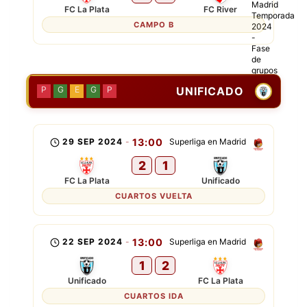
FC La Plata
FC River
CAMPO B
UNIFICADO
P
G
E
G
P
29 SEP 2024
-
13:00
Superliga en Madrid
2
1
FC La Plata
Unificado
CUARTOS VUELTA
22 SEP 2024
-
13:00
Superliga en Madrid
1
2
Unificado
FC La Plata
CUARTOS IDA