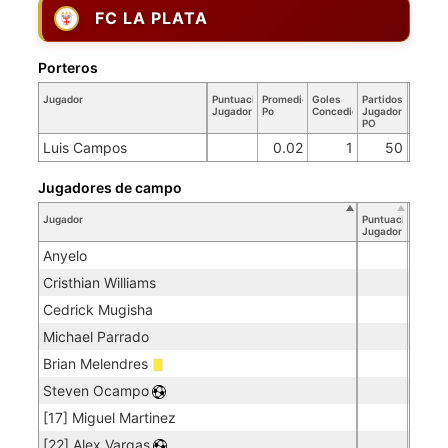
FC LA PLATA
Porteros
Jugador
Puntuación
Promedio
Goles
Partidos
Jugador
Po
Concedidos
Jugador
PO
Luis Campos
0.02
1
50
Jugadores de campo
Jugador
Puntuación
Jugador
Anyelo
Cristhian Williams
Cedrick Mugisha
Michael Parrado
Brian Melendres
Steven Ocampo
[17] Miguel Martinez
[22] Alex Vargas