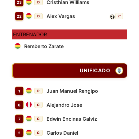
Cristhian Williams
23
D
Alex Vargas
22
D
2'
ENTRENADOR
Remberto Zarate
UNIFICADO
Juan Manuel Rengipo
1
P
Alejandro Jose
8
C
Edwin Encinas Galviz
7
C
Carlos Daniel
2
C