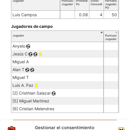
Jugador
Puntuación
Promedio
Goles
Partidos
Jugador
Po
Concedidos
Jugador
PO
Luis Campos
0.08
4
50
Jugadores de campo
Jugador
Puntuación
Jugador
Anyelo
Jesús C
Miguel A
Alan T
Miguel T
Luis A. Paz
[2] Cristhian Salazar
[5] Miguel Martinez
[6] Cristian Melendres
UNIFICADO
Gestionar el consentimiento