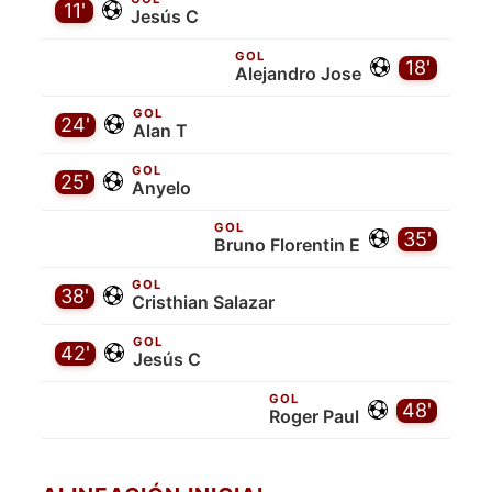
11'
Jesús C
GOL
18'
Alejandro Jose
GOL
24'
Alan T
GOL
25'
Anyelo
GOL
35'
Bruno Florentin E
GOL
38'
Cristhian Salazar
GOL
42'
Jesús C
GOL
48'
Roger Paul