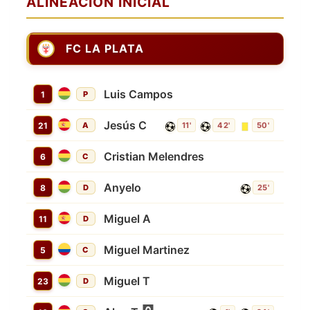
ALINEACIÓN INICIAL
FC LA PLATA
Luis Campos
1
P
Jesús C
21
A
11'
42'
50'
Cristian Melendres
6
C
Anyelo
8
D
25'
Miguel A
11
D
Miguel Martinez
5
C
Miguel T
23
D