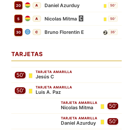
Daniel Azurduy
20
A
50'
Nicolas Mitma
5
A
50'
Bruno Florentin E
30
C
35'
TARJETAS
TARJETA AMARILLA
50'
Jesús C
TARJETA AMARILLA
50'
Luis A. Paz
TARJETA AMARILLA
50'
Nicolas Mitma
TARJETA AMARILLA
50'
Daniel Azurduy