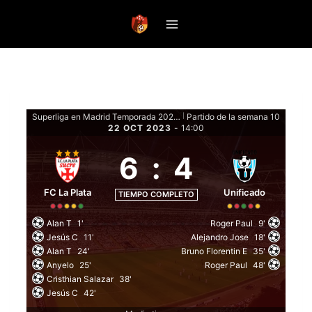
Saltar
al
contenido
Superliga en Madrid Temporada 2023 Clausura - Fase de grupos
Partido de la semana 10
|
22 OCT 2023
-
14:00
6
:
4
FC La Plata
Unificado
TIEMPO COMPLETO
Alan T
1'
Roger Paul
9'
Jesús C
11'
Alejandro Jose
18'
Alan T
24'
Bruno Florentin E
35'
Anyelo
25'
Roger Paul
48'
Cristhian Salazar
38'
Jesús C
42'