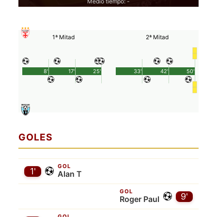
Medio tiempo: -
1ª Mitad
2ª Mitad
8'
17'
25'
33'
42'
50'
GOLES
GOL
1'
Alan T
GOL
9'
Roger Paul
GOL