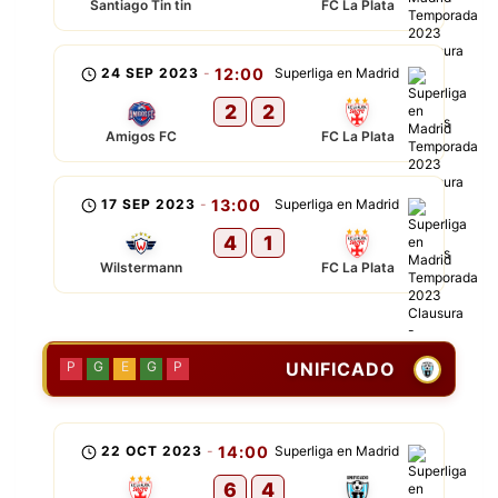
Santiago Tin tin
FC La Plata
24 SEP 2023
-
12:00
Superliga en Madrid
2
2
Amigos FC
FC La Plata
17 SEP 2023
-
13:00
Superliga en Madrid
4
1
Wilstermann
FC La Plata
UNIFICADO
P
G
E
G
P
22 OCT 2023
-
14:00
Superliga en Madrid
6
4