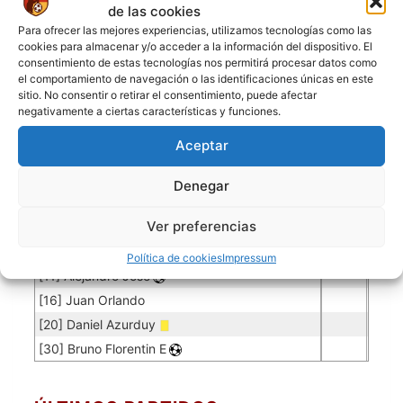
de las cookies
Para ofrecer las mejores experiencias, utilizamos tecnologías como las
Porteros
cookies para almacenar y/o acceder a la información del dispositivo. El
consentimiento de estas tecnologías nos permitirá procesar datos como
Jugador
Puntuación
Promedio
Goles
Partidos
Jugador
Po
Concedidos
Jugador
el comportamiento de navegación o las identificaciones únicas en este
PO
sitio. No consentir o retirar el consentimiento, puede afectar
[1] Mirko Alberto
0.12
6
50
negativamente a ciertas características y funciones.
Jugadores de campo
Aceptar
Jugador
Puntuación
Jugador
Denegar
[3] Alfredo Huarayo
Ver preferencias
[5] Nicolas Mitma
[10] Roger Paul
Política de cookies
Impressum
[11] Alejandro Jose
[16] Juan Orlando
[20] Daniel Azurduy
[30] Bruno Florentin E