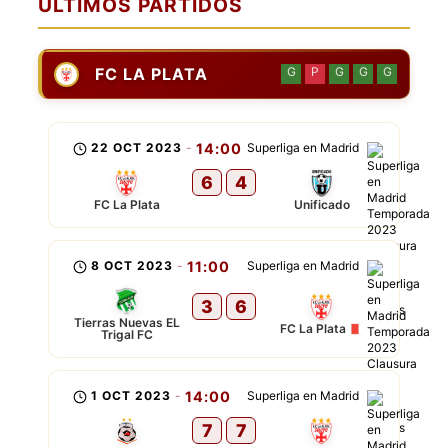
ÚLTIMOS PARTIDOS
FC LA PLATA
G
P
G
G
G
22 OCT 2023
-
14:00
Superliga en Madrid
6
4
FC La Plata
Unificado
8 OCT 2023
-
11:00
Superliga en Madrid
3
6
Tierras Nuevas EL
FC La Plata
Trigal FC
1 OCT 2023
-
14:00
Superliga en Madrid
7
7