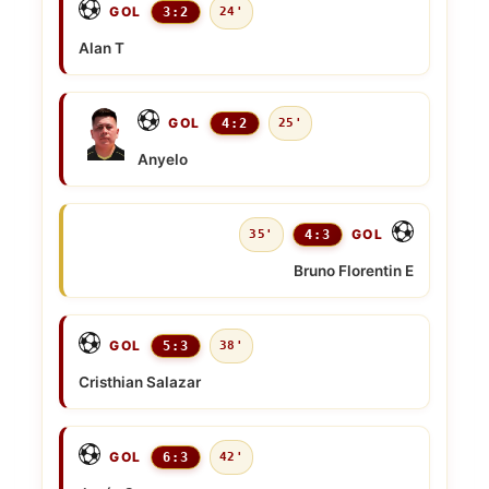
GOL
3:2
24'
Alan T
GOL
4:2
25'
Anyelo
GOL
35'
4:3
Bruno Florentin E
GOL
5:3
38'
Cristhian Salazar
GOL
6:3
42'