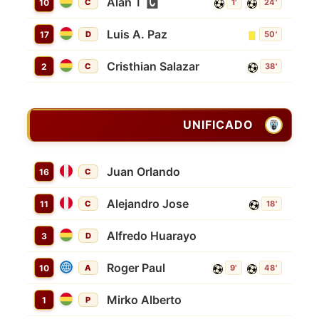
Alan T
10
C
1'
24'
Luis A. Paz
17
D
50'
Cristhian Salazar
2
C
38'
UNIFICADO
Juan Orlando
16
C
Alejandro Jose
11
C
18'
Alfredo Huarayo
3
D
Roger Paul
10
A
9'
48'
Mirko Alberto
1
P