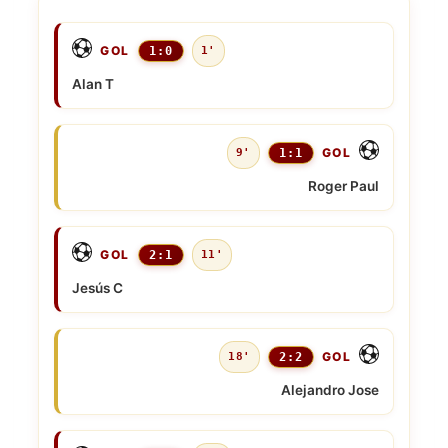
GOL
1:0
1'
Alan T
GOL
9'
1:1
Roger Paul
GOL
2:1
11'
Jesús C
GOL
18'
2:2
Alejandro Jose