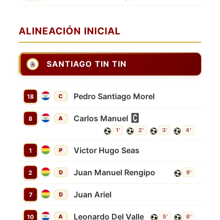
ALINEACIÓN INICIAL
SANTIAGO TIN TIN
Pedro Santiago Morel
18
C
Carlos Manuel
8
A
1'
2'
3'
4'
Victor Hugo Seas
1
P
Juan Manuel Rengipo
2
D
9'
Juan Ariel
7
D
Leonardo Del Valle
10
A
5'
6'