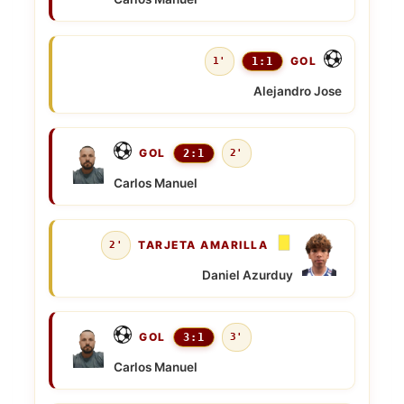
GOL
1'
1:1
Alejandro Jose
GOL
2:1
2'
Carlos Manuel
TARJETA AMARILLA
2'
Daniel Azurduy
GOL
3:1
3'
Carlos Manuel