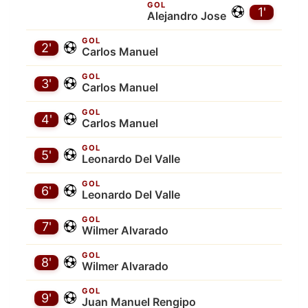
GOL
1'
Alejandro Jose
GOL
2'
Carlos Manuel
GOL
3'
Carlos Manuel
GOL
4'
Carlos Manuel
GOL
5'
Leonardo Del Valle
GOL
6'
Leonardo Del Valle
GOL
7'
Wilmer Alvarado
GOL
8'
Wilmer Alvarado
GOL
9'
Juan Manuel Rengipo