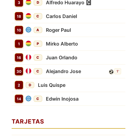
Alfredo Huarayo
3
D
Carlos Daniel
18
C
Roger Paul
10
A
Mirko Alberto
1
P
Juan Orlando
16
C
Alejandro Jose
30
C
1'
Luis Quispe
2
D
Edwin Inojosa
14
C
TARJETAS