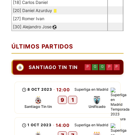
[18] Carlos Daniel
[20] Daniel Azurduy
[27] Romer Ivan
[30] Alejandro Jose
ÚLTIMOS PARTIDOS
SANTIAGO TIN TIN
P
G
G
P
P
8 OCT 2023
-
12:00
Superliga en Madrid
9
1
Santiago Tin tin
Unificado
1 OCT 2023
-
14:00
Superliga en Madrid