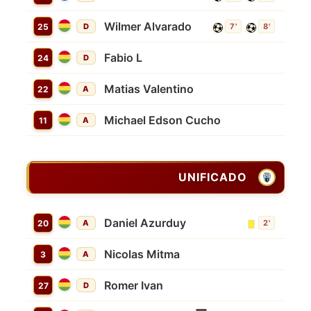
Wilmer Alvarado
25
D
7'
8'
Fabio L
24
D
Matias Valentino
22
A
Michael Edson Cucho
11
A
UNIFICADO
Daniel Azurduy
20
A
2'
Nicolas Mitma
3
A
Romer Ivan
27
D