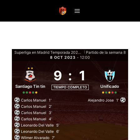
Saltar
al
contenido
Superliga en Madrid Temporada 2023 Clausura - Fase de grupos
Partido de la semana 8
|
8 OCT 2023
-
12:00
9
:
1
Santiago Tin tin
Unificado
TIEMPO COMPLETO
Carlos Manuel
1'
Alejandro Jose
1'
Carlos Manuel
2'
Carlos Manuel
3'
Carlos Manuel
4'
Leonardo Del Valle
5'
Leonardo Del Valle
6'
Wilmer Alvarado
7'