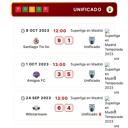
UNIFICADO
P
G
E
G
P
8 OCT 2023
-
12:00
Superliga en Madrid
9
1
Santiago Tin tin
Unificado
1 OCT 2023
-
13:00
Superliga en Madrid
3
5
Amigos FC
Unificado
24 SEP 2023
-
13:00
Superliga en Madrid
6
4
Wilstermann
Unificado