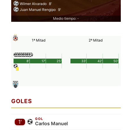
Wilmer Alvarado
8'
Juan Manuel Rengipo
9'
Medio tiempo: -
1ª Mitad
2ª Mitad
8'
17'
25'
33'
42'
50'
GOLES
GOL
1'
Carlos Manuel