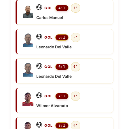
GOL
4:1
4'
Carlos Manuel
GOL
5:1
5'
Leonardo Del Valle
GOL
6:1
6'
Leonardo Del Valle
GOL
7:1
7'
Wilmer Alvarado
GOL
8:1
8'