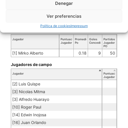
Denegar
UNIFICADO
Ver preferencias
Política de cookies
Impressum
Porteros
Jugador
Puntuación
Promedio
Goles
Partidos
Jugador
Po
Concedidos
Jugador
PO
[1] Mirko Alberto
0.18
9
50
Jugadores de campo
Jugador
Puntuación
Jugador
[2] Luis Quispe
[3] Nicolas Mitma
[3] Alfredo Huarayo
[10] Roger Paul
[14] Edwin Inojosa
[16] Juan Orlando