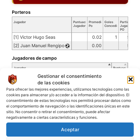
Porteros
Jugador
Puntuación
Promedio
Goles
Partidos
Jugador
Po
Concedidos
Jugador
PO
[1] Victor Hugo Seas
0.02
1
50
[2] Juan Manuel Rengipo
0.00
50
Jugadores de campo
Jugador
Puntuación
Jugador
Gestionar el consentimiento
[7] Juan Ariel
de las cookies
[8] Carlos Manuel
Para ofrecer las mejores experiencias, utilizamos tecnologías como las
cookies para almacenar y/o acceder a la información del dispositivo. El
[10] Leonardo Del Valle
consentimiento de estas tecnologías nos permitirá procesar datos como
[11] Michael Edson Cucho
el comportamiento de navegación o las identificaciones únicas en este
sitio. No consentir o retirar el consentimiento, puede afectar
[18] Pedro Santiago Morel
negativamente a ciertas características y funciones.
[22] Matias Valentino
Aceptar
[24] Fabio L
[25] Wilmer Alvarado