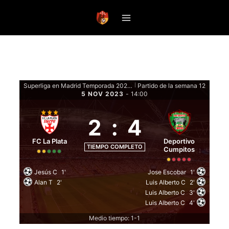
Saltar
al
contenido
Superliga en Madrid Temporada 2023 Clausura - Fase de grupos
Partido de la semana 12
|
5 NOV 2023
-
14:00
2
:
4
FC La Plata
Deportivo
TIEMPO COMPLETO
Cumpitos
Jesús C
1'
Jose Escobar
1'
Alan T
2'
Luis Alberto C
2'
Luis Alberto C
3'
Luis Alberto C
4'
Medio tiempo: 1-1