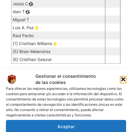
Jesús C
Alan T
Miguel T
Luis A. Paz
Raul Pardo
[1] Cristhian Williams
[5] Brian Melendres
[6] Cristhian Salazar
Gestionar el consentimiento
DEPORTIVO CUMPITOS
de las cookies
Para ofrecer las mejores experiencias, utilizamos tecnologías como las
Porteros
cookies para almacenar y/o acceder a la información del dispositivo. El
consentimiento de estas tecnologías nos permitirá procesar datos como
Jugador
Puntuación
Promedio
Goles
Partidos
el comportamiento de navegación o las identificaciones únicas en este
Jugador
Po
Concedidos
Jugador
PO
sitio. No consentir o retirar el consentimiento, puede afectar
negativamente a ciertas características y funciones.
[1] Juan Pablo Lazarte
0.04
2
50
Aceptar
Jugadores de campo