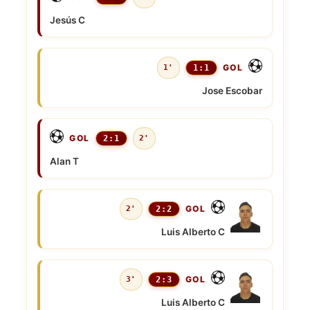
Jesús C
GOL
1'
1:1
Jose Escobar
GOL
2:1
2'
Alan T
GOL
2'
2:2
Luis Alberto C
GOL
3'
2:3
Luis Alberto C