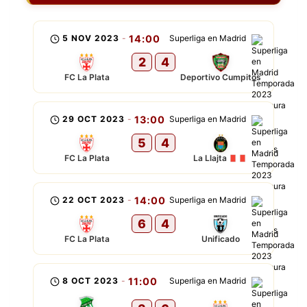
5 NOV 2023
-
14:00
Superliga en Madrid
2
4
FC La Plata
Deportivo Cumpitos
29 OCT 2023
-
13:00
Superliga en Madrid
5
4
FC La Plata
La Llajta
22 OCT 2023
-
14:00
Superliga en Madrid
6
4
FC La Plata
Unificado
8 OCT 2023
-
11:00
Superliga en Madrid