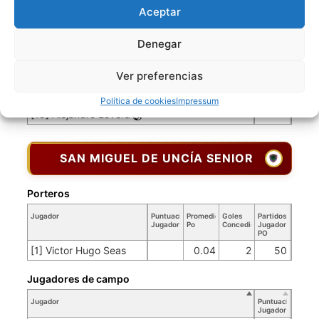
Aceptar
[8] German Espinoza
[9] Ever Claros
Denegar
[10] Jose Luis Mamani
Ver preferencias
[14] Roberto Lopez
[18] Jose Darling Vasquez
Política de cookies
Impressum
[19] Alejandro Lovera
SAN MIGUEL DE UNCÍA SENIOR
Porteros
Jugador
Puntuación
Promedio
Goles
Partidos
Jugador
Po
Concedidos
Jugador
PO
[1] Victor Hugo Seas
0.04
2
50
Jugadores de campo
Jugador
Puntuación
Jugador