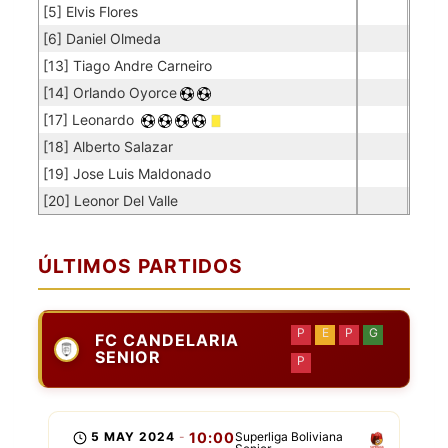
[5] Elvis Flores
[6] Daniel Olmeda
[13] Tiago Andre Carneiro
[14] Orlando Oyorce
[17] Leonardo
[18] Alberto Salazar
[19] Jose Luis Maldonado
[20] Leonor Del Valle
ÚLTIMOS PARTIDOS
P
E
P
G
FC CANDELARIA
SENIOR
P
5 MAY 2024
-
10:00
Superliga Boliviana