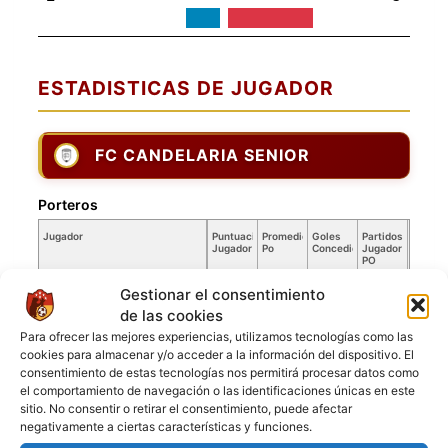
ESTADISTICAS DE JUGADOR
FC CANDELARIA SENIOR
Porteros
Jugador
Puntuación
Promedio
Goles
Partidos
Jugador
Po
Concedidos
Jugador
PO
[1] Fredi Santos Mamani
0.12
6
50
Gestionar el consentimiento
de las cookies
Jugadores de campo
Para ofrecer las mejores experiencias, utilizamos tecnologías como las
cookies para almacenar y/o acceder a la información del dispositivo. El
Jugador
Puntuación
Jugador
consentimiento de estas tecnologías nos permitirá procesar datos como
el comportamiento de navegación o las identificaciones únicas en este
[3] Willy Santos Mamani
sitio. No consentir o retirar el consentimiento, puede afectar
[4] Alfredo Huarayo
negativamente a ciertas características y funciones.
[6] Sabino Mamani