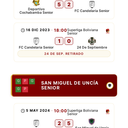
5
2
Deportivo
FC Candelaria Senior
Cochabamba Senior
16 DIC 2023
-
18:00
Superliga Boliviana
Senior
1
0
FC Candelaria Senior
24 De Septiembre
24 DE SEP. RETIRADO
G
P
G
SAN MIGUEL DE UNCÍA
SENIOR
G
P
5 MAY 2024
-
10:00
Superliga Boliviana
Senior
2
5
San Miguel de Uncía