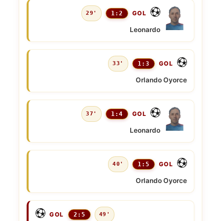
GOL
29'
1:2
Leonardo
GOL
33'
1:3
Orlando Oyorce
GOL
37'
1:4
Leonardo
GOL
40'
1:5
Orlando Oyorce
GOL
2:5
49'