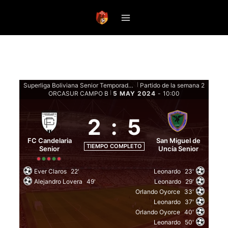
Saltar
al
contenido
Superliga Boliviana Senior Temporada 2024 - Fase de Grupos Senior
Partido de la semana 2
|
ORCASUR CAMPO B
5 MAY 2024
-
10:00
|
2
:
5
FC Candelaria
San Miguel de
TIEMPO COMPLETO
Senior
Uncía Senior
Ever Claros
22'
Leonardo
23'
Alejandro Lovera
49'
Leonardo
29'
Orlando Oyorce
33'
Leonardo
37'
Orlando Oyorce
40'
Leonardo
50'