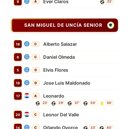
Ever Claros
9
A
22'
SAN MIGUEL DE UNCÍA SENIOR
Alberto Salazar
18
C
Daniel Olmeda
6
C
Elvis Flores
5
D
Jose Luis Maldonado
19
D
Leonardo
17
A
23'
29'
37'
50'
50'
Leonor Del Valle
20
C
Orlando Oyorce
14
C
33'
40'