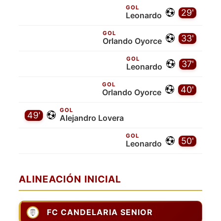
GOL
29'
Leonardo
GOL
33'
Orlando Oyorce
GOL
37'
Leonardo
GOL
40'
Orlando Oyorce
GOL
49'
Alejandro Lovera
GOL
50'
Leonardo
ALINEACIÓN INICIAL
FC CANDELARIA SENIOR