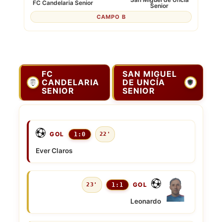
FC Candelaria Senior
Senior
CAMPO B
FC
SAN MIGUEL
CANDELARIA
DE UNCÍA
SENIOR
SENIOR
GOL
1:0
22'
Ever Claros
GOL
23'
1:1
Leonardo