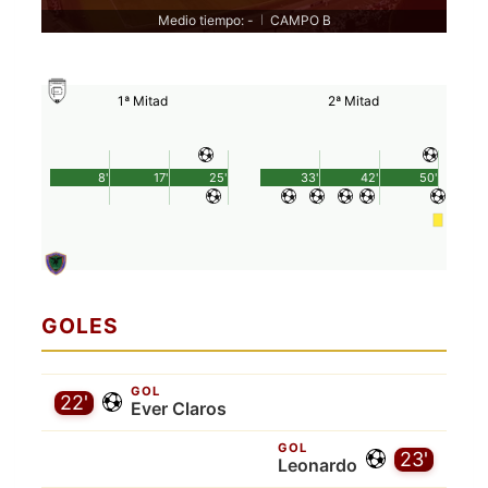
Medio tiempo: -
CAMPO B
|
1ª Mitad
2ª Mitad
8'
17'
25'
33'
42'
50'
GOLES
GOL
22'
Ever Claros
GOL
23'
Leonardo