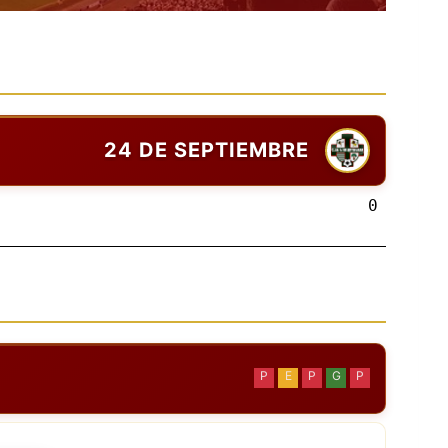
24 DE SEPTIEMBRE
0
P
E
P
G
P