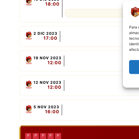
18:00
Para 
almac
2 DIC 2023
17:00
tecno
ident
afect
19 NOV 2023
12:00
12 NOV 2023
12:00
5 NOV 2023
16:00
P
P
P
P
P