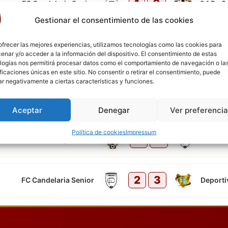
1
0
FC Candelaria Senior
24 De S
Gestionar el consentimiento de las cookies
24 DE SEP. RETIRADO
ofrecer las mejores experiencias, utilizamos tecnologías como las cookies para
enar y/o acceder a la información del dispositivo. El consentimiento de estas
0
3
FC Candelaria Senior
La Llajt
logías nos permitirá procesar datos como el comportamiento de navegación o la
ificaciones únicas en este sitio. No consentir o retirar el consentimiento, puede
ar negativamente a ciertas características y funciones.
6
1
Wilsterman Senior
FC Cand
Aceptar
Denegar
Ver preferenci
Política de cookies
Impressum
2
5
24 De Septiembre
FC Cand
2
3
FC Candelaria Senior
Deporti