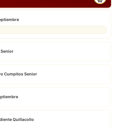
eptiembre
a Senior
vo Cumpitos Senior
eptiembre
iente Quillacollo