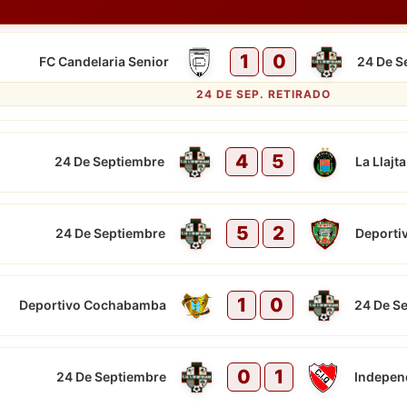
1
0
FC Candelaria Senior
24 De S
24 DE SEP. RETIRADO
4
5
24 De Septiembre
La Llajt
5
2
24 De Septiembre
Deporti
1
0
Deportivo Cochabamba
24 De S
0
1
24 De Septiembre
Independ