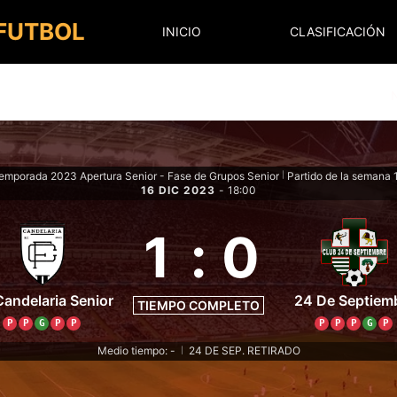
 FUTBOL
INICIO
CLASIFICACIÓN
emporada 2023 Apertura Senior - Fase de Grupos Senior
Partido de la semana 
|
16 DIC 2023
-
18:00
1
:
0
andelaria Senior
24 De Septiem
TIEMPO COMPLETO
P
P
G
P
P
P
P
P
G
P
Medio tiempo: -
24 DE SEP. RETIRADO
|