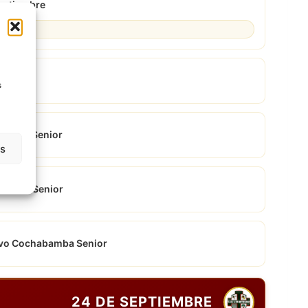
eptiembre
a Senior
s
elaria Senior
as
elaria Senior
vo Cochabamba Senior
24 DE SEPTIEMBRE