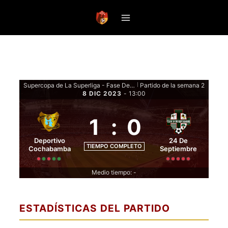
Saltar
al
contenido
Supercopa de La Superliga - Fase De Grupos
Partido de la semana 2
|
8 DIC 2023
-
13:00
1
:
0
Deportivo
24 De
TIEMPO COMPLETO
Cochabamba
Septiembre
Medio tiempo: -
ESTADÍSTICAS DEL PARTIDO