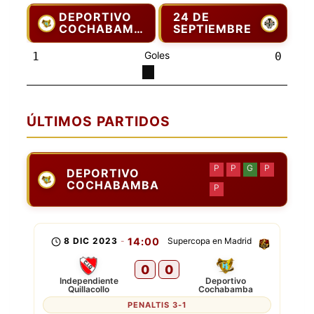
DEPORTIVO
24 DE
COCHABAMBA
SEPTIEMBRE
Goles
1
0
ÚLTIMOS PARTIDOS
P
P
G
P
DEPORTIVO
COCHABAMBA
P
8 DIC 2023
-
14:00
Supercopa en Madrid
0
0
Independiente
Deportivo
Quillacollo
Cochabamba
PENALTIS 3-1