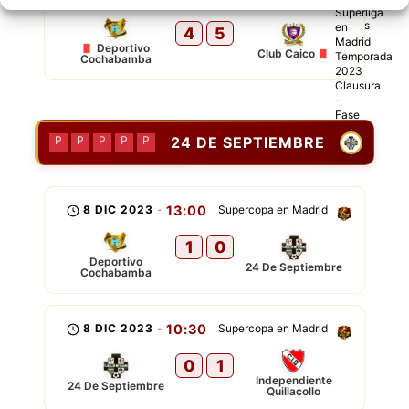
4
5
Deportivo
Club Caico
Cochabamba
24 DE SEPTIEMBRE
P
P
P
P
P
8 DIC 2023
-
13:00
Supercopa en Madrid
1
0
Deportivo
24 De Septiembre
Cochabamba
8 DIC 2023
-
10:30
Supercopa en Madrid
0
1
Independiente
24 De Septiembre
Quillacollo