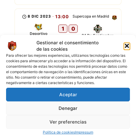
8 DIC 2023
-
13:00
Supercopa en Madrid
1
0
Deportivo
24 De Septiembre
Cochabamba
Gestionar el consentimiento
de las cookies
Para ofrecer las mejores experiencias, utilizamos tecnologías como las
3 DIC 2023
-
12:00
Superliga en Madrid
cookies para almacenar y/o acceder a la información del dispositivo. El
consentimiento de estas tecnologías nos permitirá procesar datos como
5
2
el comportamiento de navegación o las identificaciones únicas en este
Deportivo
Independiente
Cochabamba
Quillacollo
sitio. No consentir o retirar el consentimiento, puede afectar
negativamente a ciertas características y funciones.
Aceptar
26 NOV 2023
-
15:00
Superliga en Madrid
8
2
Denegar
Deportivo
FC River
Cochabamba
Ver preferencias
Política de cookies
Impressum
19 NOV 2023
-
13:00
Superliga en Madrid