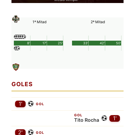
1ª Mitad
2ª Mitad
8'
17'
25'
33'
42'
50'
GOLES
1'
GOL
GOL
1'
Tito Rocha
2'
GOL