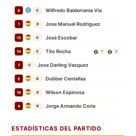
Wilfredo Balderrama Via
8
C
Jose Manuel Rodriguez
1
D
José Escobar
15
C
Tito Rocha
10
C
1'
2'
Jose Darling Vasquez
7
C
Dubber Centellas
5
A
Wilson Espinosa
16
D
Jorge Armando Coria
4
D
ESTADÍSTICAS DEL PARTIDO