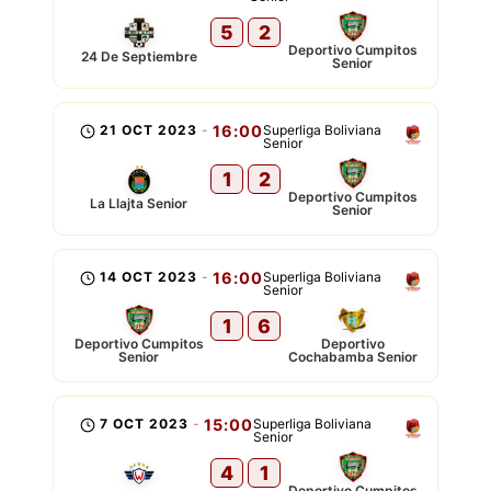
5
2
Deportivo Cumpitos
24 De Septiembre
Senior
21 OCT 2023
-
16:00
Superliga Boliviana
Senior
1
2
Deportivo Cumpitos
La Llajta Senior
Senior
14 OCT 2023
-
16:00
Superliga Boliviana
Senior
1
6
Deportivo Cumpitos
Deportivo
Senior
Cochabamba Senior
7 OCT 2023
-
15:00
Superliga Boliviana
Senior
4
1
Deportivo Cumpitos