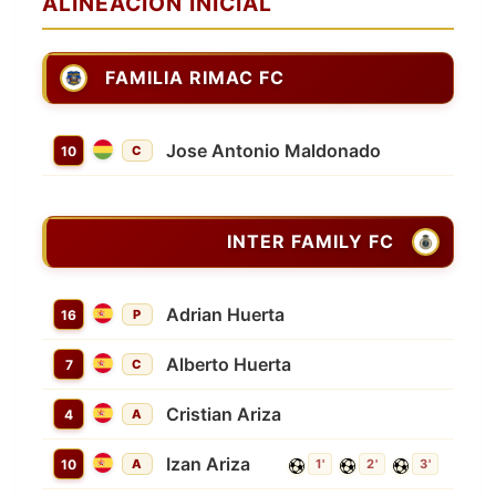
ALINEACIÓN INICIAL
FAMILIA RIMAC FC
Jose Antonio Maldonado
10
C
INTER FAMILY FC
Adrian Huerta
16
P
Alberto Huerta
7
C
Cristian Ariza
4
A
Izan Ariza
10
A
1'
2'
3'