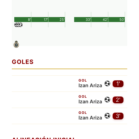
8'
17'
25'
33'
42'
50'
GOLES
GOL
1'
Izan Ariza
GOL
2'
Izan Ariza
GOL
3'
Izan Ariza