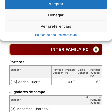
FAMILIA RIMAC FC
Aceptar
Denegar
Jugadores de campo
Jugador
Puntuación
Ver preferencias
Jugador
[10] Jose Antonio Maldonado
Política de cookies
Impressum
INTER FAMILY FC
Porteros
Jugador
Puntuación
Promedio
Goles
Partidos
Jugador
Po
Concedidos
Jugador
PO
[16] Adrian Huerta
0.00
50
Jugadores de campo
Jugador
Puntuación
Jugador
[3] Mohamed Gharbaoui