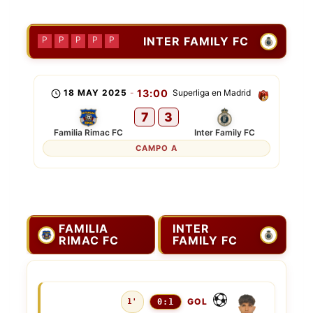
INTER FAMILY FC
P
P
P
P
P
18 MAY 2025
-
13:00
Superliga en Madrid
7
3
Familia Rimac FC
Inter Family FC
CAMPO A
FAMILIA
INTER
RIMAC FC
FAMILY FC
GOL
1'
0:1