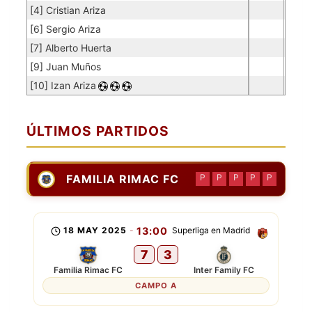
[4] Cristian Ariza
[6] Sergio Ariza
[7] Alberto Huerta
[9] Juan Muños
[10] Izan Ariza
ÚLTIMOS PARTIDOS
FAMILIA RIMAC FC
P
P
P
P
P
18 MAY 2025
-
13:00
Superliga en Madrid
7
3
Familia Rimac FC
Inter Family FC
CAMPO A