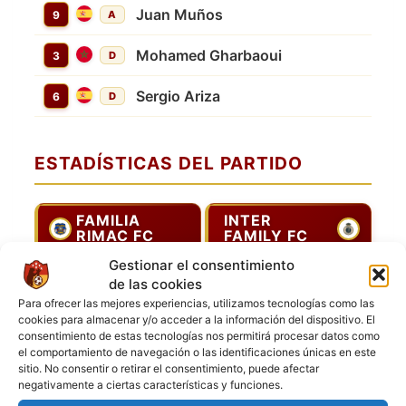
Juan Muños
9
A
Mohamed Gharbaoui
3
D
Sergio Ariza
6
D
ESTADÍSTICAS DEL PARTIDO
FAMILIA
INTER
RIMAC FC
FAMILY FC
Gestionar el consentimiento
Goles
7
3
de las cookies
Para ofrecer las mejores experiencias, utilizamos tecnologías como las
cookies para almacenar y/o acceder a la información del dispositivo. El
consentimiento de estas tecnologías nos permitirá procesar datos como
ESTADISTICAS DE JUGADOR
el comportamiento de navegación o las identificaciones únicas en este
sitio. No consentir o retirar el consentimiento, puede afectar
negativamente a ciertas características y funciones.