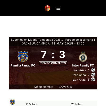
Saltar
al
contenido
Superliga en Madrid Temporada 2025 - Fase de grupos
Partido de la semana 1
|
ORCASUR CAMPO A
18 MAY 2025
-
13:00
|
7
:
3
TIEMPO COMPLETO
Familia Rimac FC
Inter Family FC
Izan Ariza
1'
Izan Ariza
2'
Izan Ariza
3'
Medio tiempo: -
CAMPO A
|
1ª Mitad
2ª Mitad