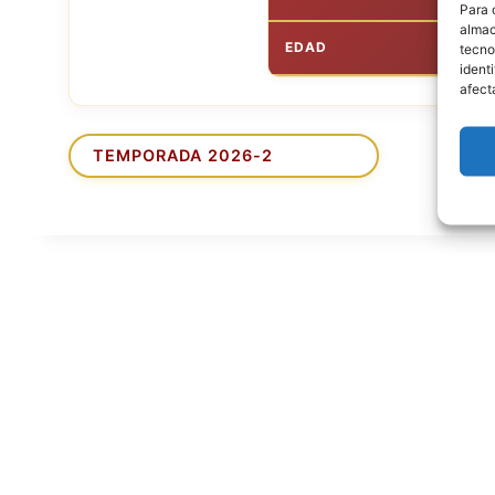
Para 
almac
EDAD
tecno
ident
afect