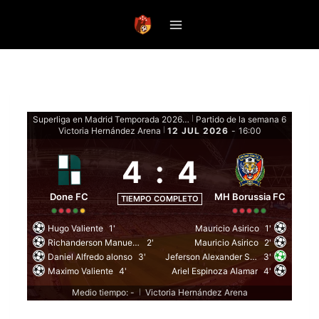
Saltar
al
contenido
Superliga en Madrid Temporada 2026 Clausura - Fase Regular
Partido de la semana 6
|
Victoria Hernández Arena
12 JUL 2026
-
16:00
|
4
:
4
Done FC
MH Borussia FC
TIEMPO COMPLETO
Hugo Valiente
1'
Mauricio Asirico
1'
Richanderson Manuel carballo nadales
2'
Mauricio Asirico
2'
Daniel Alfredo alonso
3'
Jeferson Alexander Solis
3'
Maximo Valiente
4'
Ariel Espinoza Alamar
4'
Medio tiempo: -
Victoria Hernández Arena
|