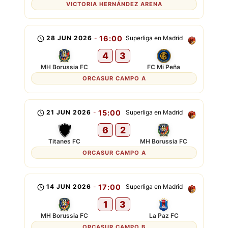
VICTORIA HERNÁNDEZ ARENA
28 JUN 2026
-
16:00
Superliga en Madrid
4
3
MH Borussia FC
FC Mi Peña
ORCASUR CAMPO A
21 JUN 2026
-
15:00
Superliga en Madrid
6
2
Titanes FC
MH Borussia FC
ORCASUR CAMPO A
14 JUN 2026
-
17:00
Superliga en Madrid
1
3
MH Borussia FC
La Paz FC
ORCASUR CAMPO B