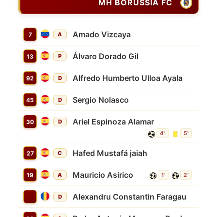
MH BORUSSIA FC
Amado Vizcaya
7
A
Álvaro Dorado Gil
13
P
Alfredo Humberto Ulloa Ayala
92
D
Sergio Nolasco
45
D
Ariel Espinoza Alamar
30
D
4'
5'
Hafed Mustafá jaiah
27
C
Mauricio Asirico
19
A
1'
2'
Alexandru Constantin Faragau
D