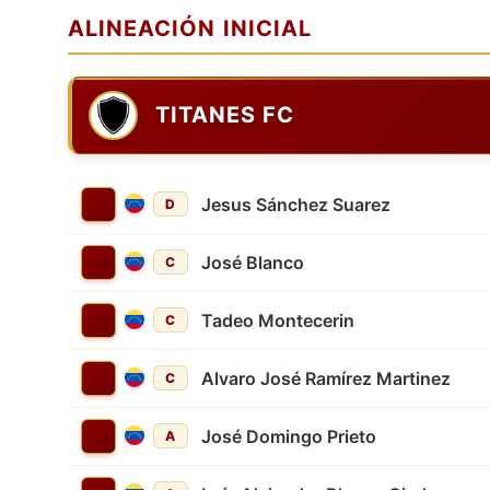
ALINEACIÓN INICIAL
TITANES FC
Jesus Sánchez Suarez
D
José Blanco
C
Tadeo Montecerin
C
Alvaro José Ramírez Martinez
C
José Domingo Prieto
A