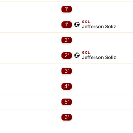
1'
GOL
1'
Jefferson Soliz
2'
GOL
2'
Jefferson Soliz
3'
4'
5'
6'