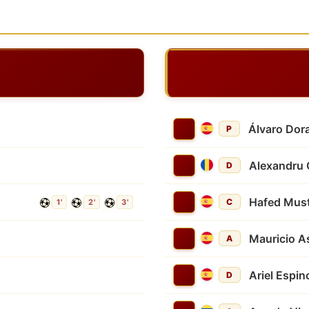
Álvaro Dora
P
Alexandru 
D
Hafed Must
C
1'
2'
3'
Mauricio As
A
Ariel Espi
D