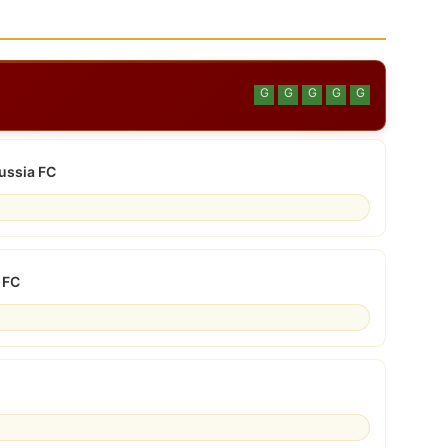
G
G
G
G
G
ussia FC
 FC