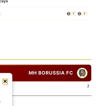
caya
z
1'
2'
MH BORUSSIA FC
2
s