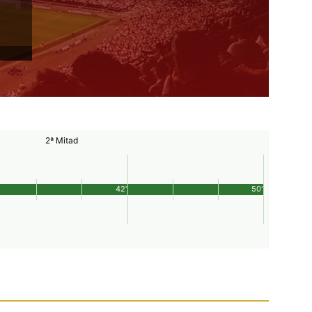
2ª Mitad
42'
50'