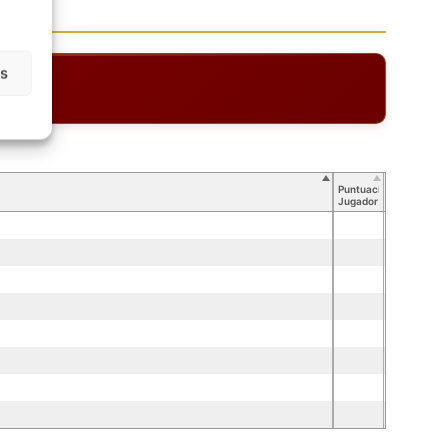
as
Puntuación
Jugador