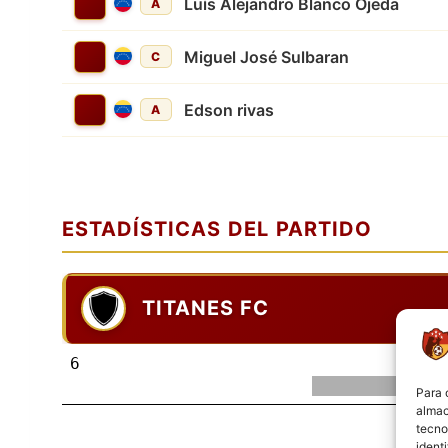
Luís Alejandro Blanco Ojeda
A
Miguel José Sulbaran
C
Edson rivas
A
ESTADÍSTICAS DEL PARTIDO
TITANES FC
6
Para 
almac
tecno
ident