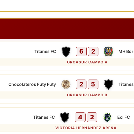
6
2
Titanes FC
MH Bor
ORCASUR CAMPO A
2
5
Chocolateros Futy Futy
Titanes
ORCASUR CAMPO B
4
2
Titanes FC
Eci FC
VICTORIA HERNÁNDEZ ARENA