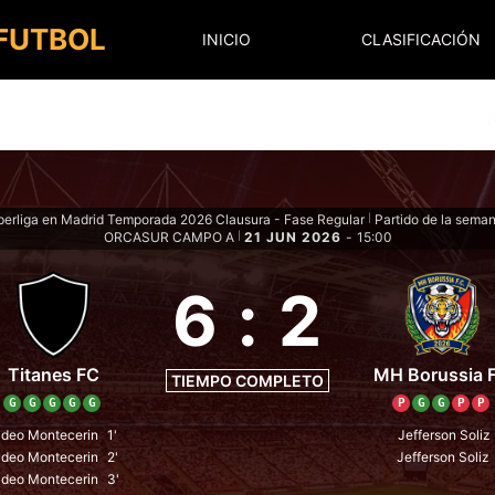
 FUTBOL
INICIO
CLASIFICACIÓN
erliga en Madrid Temporada 2026 Clausura - Fase Regular
Partido de la sema
|
ORCASUR CAMPO A
21 JUN 2026
-
15:00
|
6
:
2
Titanes FC
MH Borussia 
TIEMPO COMPLETO
G
G
G
G
G
P
G
G
P
P
deo Montecerin
1'
Jefferson Soliz
deo Montecerin
2'
Jefferson Soliz
deo Montecerin
3'