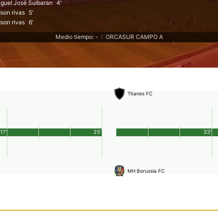
guel José Sulbaran
4'
son rivas
5'
son rivas
6'
Medio tiempo: -
ORCASUR CAMPO A
|
Titanes FC
17'
25'
33'
MH Borussia FC