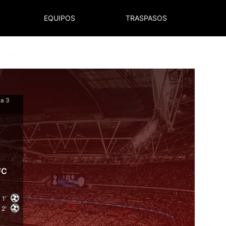
EQUIPOS
TRASPASOS
NORMATIVA
na 3
FC
1'
2'