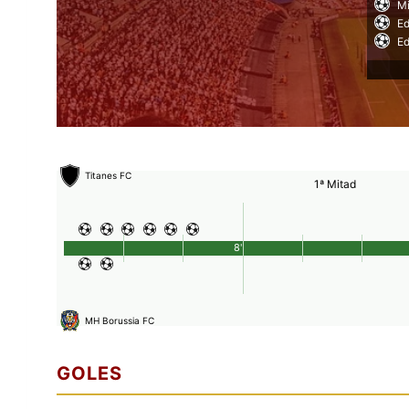
Mi
Ed
Ed
Titanes FC
1ª Mitad
8'
MH Borussia FC
GOLES