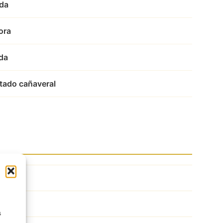
da
ora
da
tado cañaveral
s