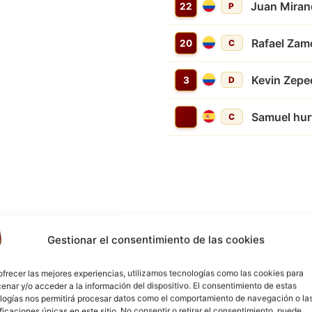
Juan Miran
22
P
Rafael Zam
20
C
Kevin Zepe
3
D
Samuel hur
C
Gestionar el consentimiento de las cookies
4'
ofrecer las mejores experiencias, utilizamos tecnologías como las cookies para
4'
enar y/o acceder a la información del dispositivo. El consentimiento de estas
logías nos permitirá procesar datos como el comportamiento de navegación o la
ificaciones únicas en este sitio. No consentir o retirar el consentimiento, puede