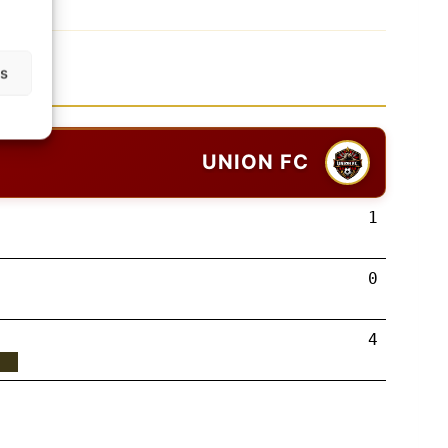
as
UNION FC
1
0
4