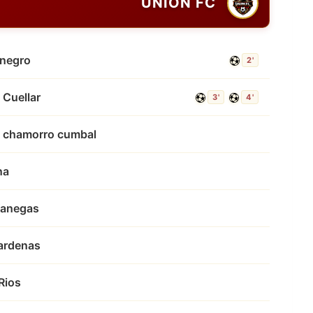
UNION FC
enegro
2'
 Cuellar
3'
4'
 chamorro cumbal
na
Vanegas
ardenas
Rios