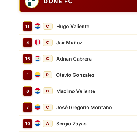
DONE FC
Hugo Valiente
11
C
Jair Muñoz
4
C
Adrian Cabrera
16
C
Otavio Gonzalez
1
P
Maximo Valiente
8
D
José Gregorio Montaño
7
C
Sergio Zayas
10
A