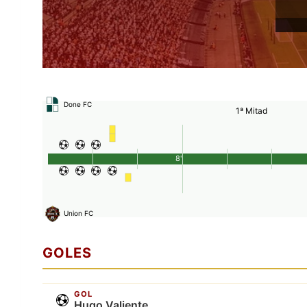
Done FC
1ª Mitad
8'
Union FC
GOLES
GOL
Hugo Valiente