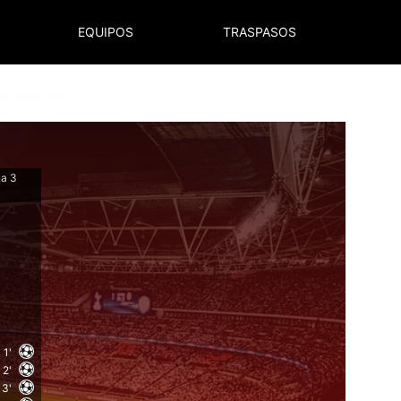
EQUIPOS
TRASPASOS
NORMATIVA
na 3
1'
2'
3'