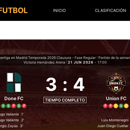
 FUTBOL
INICIO
CLASIFICACIÓN
erliga en Madrid Temporada 2026 Clausura - Fase Regular
Partido de la sema
|
Victoria Hernández Arena
21 JUN 2026
-
17:00
|
3
:
4
Done FC
Union FC
TIEMPO COMPLETO
G
G
P
G
P
P
P
E
G
E
go Valiente
1'
go Valiente
2'
Luis Montenegro
rgio Zayas
3'
Juan Diego Cuellar