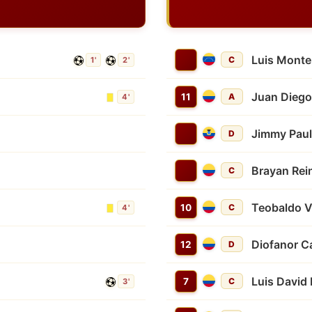
Luis Mont
C
1'
2'
Juan Diego
11
A
4'
Jimmy Paul
D
Brayan Rei
C
Teobaldo 
10
C
4'
Diofanor C
12
D
Luis David 
7
C
3'