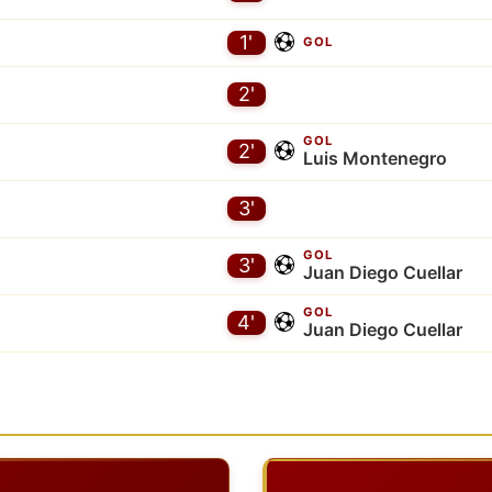
1'
GOL
2'
GOL
2'
Luis Montenegro
3'
GOL
3'
Juan Diego Cuellar
GOL
4'
Juan Diego Cuellar