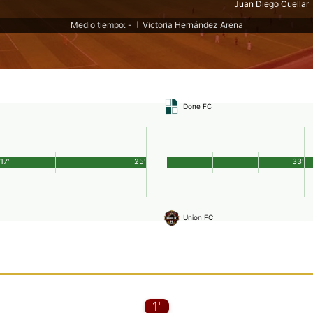
Juan Diego Cuellar
Medio tiempo: -
Victoria Hernández Arena
|
Done FC
17'
25'
33'
Union FC
1'