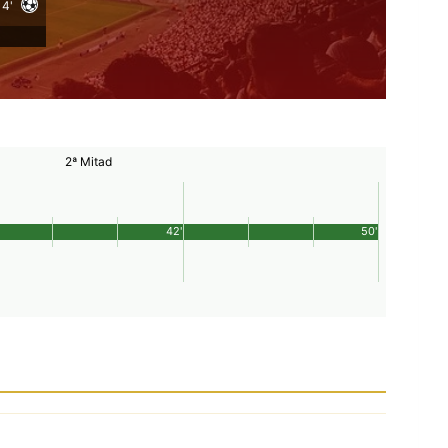
4'
2ª Mitad
42'
50'