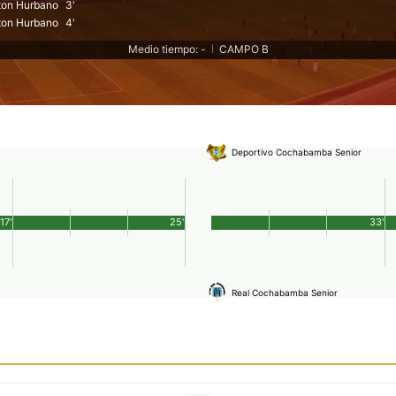
ton Hurbano
3'
ton Hurbano
4'
Medio tiempo: -
CAMPO B
|
Deportivo Cochabamba Senior
17'
25'
33'
Real Cochabamba Senior