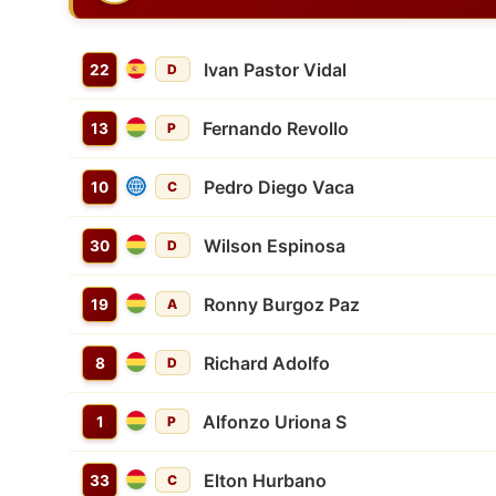
Ivan Pastor Vidal
22
D
Fernando Revollo
13
P
Pedro Diego Vaca
10
C
Wilson Espinosa
30
D
Ronny Burgoz Paz
19
A
Richard Adolfo
8
D
Alfonzo Uriona S
1
P
Elton Hurbano
33
C