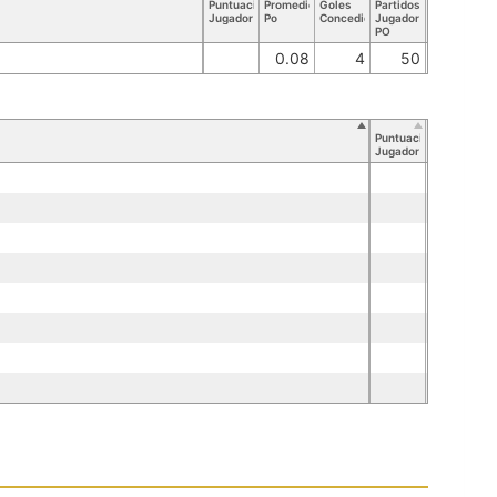
Puntuación
Promedio
Goles
Partidos
Jugador
Po
Concedidos
Jugador
PO
0.08
4
50
Puntuación
Jugador