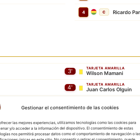
Ricardo Pa
4
C
TARJETA AMARILLA
3'
Wilson Mamani
TARJETA AMARILLA
4'
Juan Carlos Olguin
5'
Gestionar el consentimiento de las cookies
TARJETA AMARILLA
5'
Dubber Centellas
ofrecer las mejores experiencias, utilizamos tecnologías como las cookies para
enar y/o acceder a la información del dispositivo. El consentimiento de estas
logías nos permitirá procesar datos como el comportamiento de navegación o la
ificaciones únicas en este sitio. No consentir o retirar el consentimiento, puede