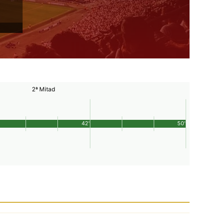
2ª Mitad
42'
50'