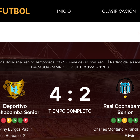
 FUTBOL
INICIO
CLASIFICACIÓN
Superliga Boliviana Senior Temporada 2024 - Fase de Grupos Senior
Partido de la se
|
ORCASUR CAMPO B
7 JUL 2024
-
11:00
|
4
:
2
Deportivo
Real Cochaba
TIEMPO COMPLETO
habamba Senior
Senior
P
E
G
G
P
G
G
E
G
G
nny Burgoz Paz
1'
Charles Montaño Miranda
ton Hurbano
2'
Edwin L