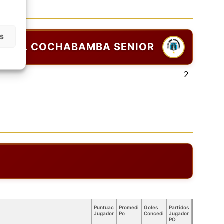
as
REAL COCHABAMBA SENIOR
2
Puntuación
Promedio
Goles
Partidos
Jugador
Po
Concedidos
Jugador
PO