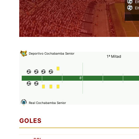
El
El
Deportivo Cochabamba Senior
1ª Mitad
8'
Real Cochabamba Senior
GOLES