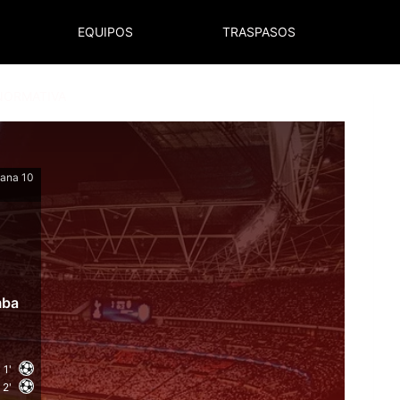
EQUIPOS
TRASPASOS
NORMATIVA
mana 10
mba
1'
2'