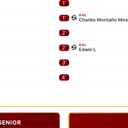
1'
GOL
1'
Charles Montaño Mir
2'
GOL
2'
Edwin L
3'
4'
SENIOR