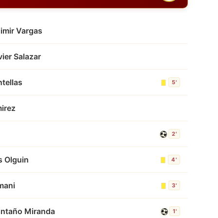
imir Vargas
vier Salazar
tellas
5'
irez
2'
s Olguin
4'
mani
3'
ntaño Miranda
1'