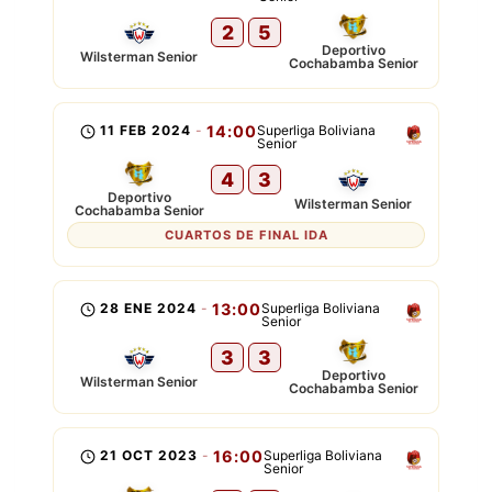
2
5
Deportivo
Wilsterman Senior
Cochabamba Senior
11 FEB 2024
-
14:00
Superliga Boliviana
Senior
4
3
Deportivo
Wilsterman Senior
Cochabamba Senior
CUARTOS DE FINAL IDA
28 ENE 2024
-
13:00
Superliga Boliviana
Senior
3
3
Deportivo
Wilsterman Senior
Cochabamba Senior
21 OCT 2023
-
16:00
Superliga Boliviana
Senior