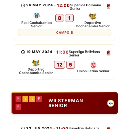
26 MAY 2024
-
12:00
Superliga Boliviana
Senior
8
1
Real Cochabamba
Deportivo
Senior
Cochabamba Senior
CAMPO B
19 MAY 2024
-
11:00
Superliga Boliviana
Senior
12
5
Deportivo
Unión Latina Senior
Cochabamba Senior
P
E
E
P
WILSTERMAN
SENIOR
P
23 JUN 2024
-
11:00
Superliga Boliviana