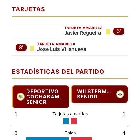
TARJETAS
TARJETA AMARILLA
5'
Javier Regueira
TARJETA AMARILLA
9'
Jose Luis Villanueva
ESTADÍSTICAS DEL PARTIDO
DEPORTIVO
WILSTERMAN
COCHABAMBA
SENIOR
SENIOR
Tarjetas amarillas
1
1
Goles
8
4