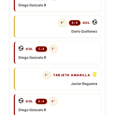
Diego Gonzalo R
GOL
4'
4:4
Dario Quiñonez
GOL
5:4
5'
Diego Gonzalo R
TARJETA AMARILLA
5'
Javier Regueira
GOL
6:4
6'
Diego Gonzalo R