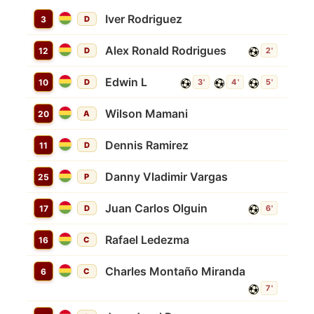
Iver Rodriguez
3
D
Alex Ronald Rodrigues
12
D
2'
Edwin L
10
D
3'
4'
5'
Wilson Mamani
20
A
Dennis Ramirez
11
D
Danny Vladimir Vargas
25
P
Juan Carlos Olguin
17
D
6'
Rafael Ledezma
16
C
Charles Montaño Miranda
6
C
7'