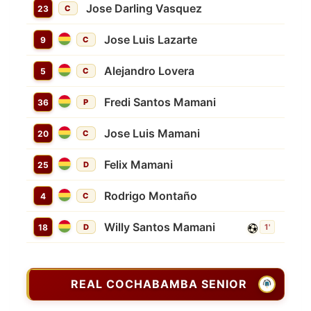
Jose Darling Vasquez
23
C
Jose Luis Lazarte
9
C
Alejandro Lovera
5
C
Fredi Santos Mamani
36
P
Jose Luis Mamani
20
C
Felix Mamani
25
D
Rodrigo Montaño
4
C
Willy Santos Mamani
18
D
1'
REAL COCHABAMBA SENIOR