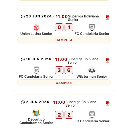
23 JUN 2024
-
11:00
Superliga Boliviana
Senior
0
1
Unión Latina Senior
FC Candelaria Senior
CAMPO A
16 JUN 2024
-
11:00
Superliga Boliviana
Senior
3
6
FC Candelaria Senior
Wilsterman Senior
CAMPO B
2 JUN 2024
-
11:00
Superliga Boliviana
Senior
2
2
Deportivo
FC Candelaria Senior
Cochabamba Senior