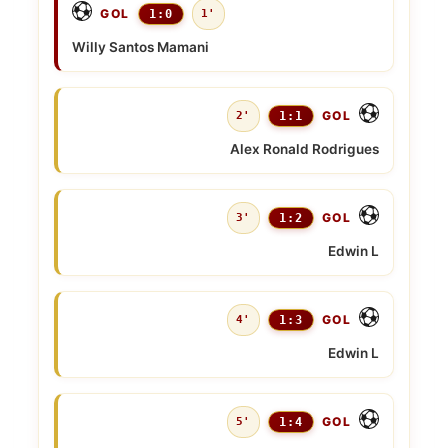
GOL
1:0
1'
Willy Santos Mamani
GOL
2'
1:1
Alex Ronald Rodrigues
GOL
3'
1:2
Edwin L
GOL
4'
1:3
Edwin L
GOL
5'
1:4