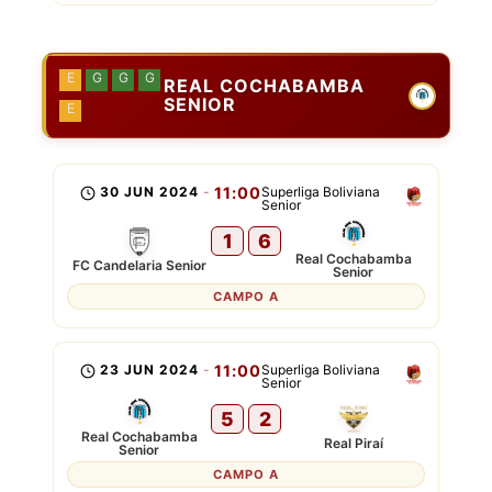
E
G
G
G
REAL COCHABAMBA
SENIOR
E
30 JUN 2024
-
11:00
Superliga Boliviana
Senior
1
6
Real Cochabamba
FC Candelaria Senior
Senior
CAMPO A
23 JUN 2024
-
11:00
Superliga Boliviana
Senior
5
2
Real Cochabamba
Real Piraí
Senior
CAMPO A