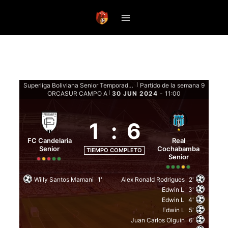
Saltar
al
contenido
Superliga Boliviana Senior Temporada 2024 - Fase de Grupos Senior
Partido de la semana 9
|
ORCASUR CAMPO A
30 JUN 2024
-
11:00
|
1
:
6
FC Candelaria
Real
Senior
Cochabamba
TIEMPO COMPLETO
Senior
Willy Santos Mamani
1'
Alex Ronald Rodrigues
2'
Edwin L
3'
Edwin L
4'
Edwin L
5'
Juan Carlos Olguin
6'