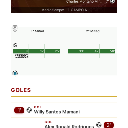
Charles Montaño Miranda
7'
Medio tiempo: -
CAMPO A
|
1ª Mitad
2ª Mitad
8'
17'
25'
33'
42'
50'
GOLES
GOL
1'
Willy Santos Mamani
GOL
2'
Alex Ronald Rodrigues