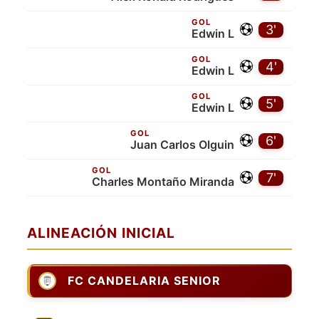
GOL
3'
Edwin L
GOL
4'
Edwin L
GOL
5'
Edwin L
GOL
6'
Juan Carlos Olguin
GOL
7'
Charles Montaño Miranda
ALINEACIÓN INICIAL
FC CANDELARIA SENIOR