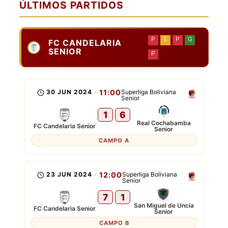
ÚLTIMOS PARTIDOS
P
E
P
G
FC CANDELARIA
SENIOR
P
30 JUN 2024
-
11:00
Superliga Boliviana
Senior
1
6
Real Cochabamba
FC Candelaria Senior
Senior
CAMPO A
23 JUN 2024
-
12:00
Superliga Boliviana
Senior
7
1
San Miguel de Uncía
FC Candelaria Senior
Senior
CAMPO B