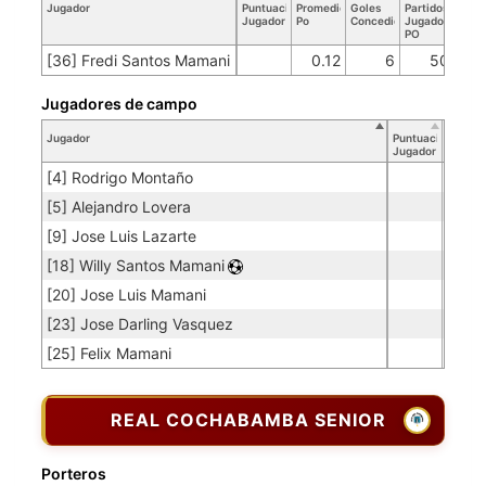
Jugador
Puntuación
Promedio
Goles
Partidos
Jugador
Po
Concedidos
Jugador
PO
[36] Fredi Santos Mamani
0.12
6
50
Jugadores de campo
Jugador
Puntuación
Jugador
[4] Rodrigo Montaño
[5] Alejandro Lovera
[9] Jose Luis Lazarte
[18] Willy Santos Mamani
[20] Jose Luis Mamani
[23] Jose Darling Vasquez
[25] Felix Mamani
REAL COCHABAMBA SENIOR
Porteros