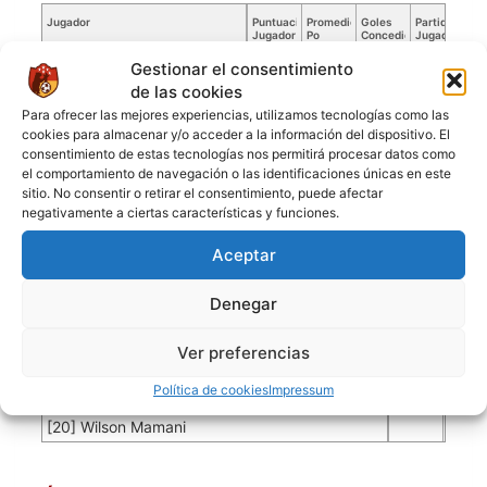
Jugador
Puntuación
Promedio
Goles
Partidos
Jugador
Po
Concedidos
Jugador
PO
Gestionar el consentimiento
[25] Danny Vladimir Vargas
0.02
1
50
de las cookies
Para ofrecer las mejores experiencias, utilizamos tecnologías como las
Jugadores de campo
cookies para almacenar y/o acceder a la información del dispositivo. El
consentimiento de estas tecnologías nos permitirá procesar datos como
Jugador
Puntuación
Jugador
el comportamiento de navegación o las identificaciones únicas en este
[3] Iver Rodriguez
sitio. No consentir o retirar el consentimiento, puede afectar
negativamente a ciertas características y funciones.
[5] Jean Jasel Pozo
[6] Charles Montaño Miranda
Aceptar
[10] Edwin L
Denegar
[11] Dennis Ramirez
[12] Alex Ronald Rodrigues
Ver preferencias
[16] Rafael Ledezma
Política de cookies
Impressum
[17] Juan Carlos Olguin
[20] Wilson Mamani