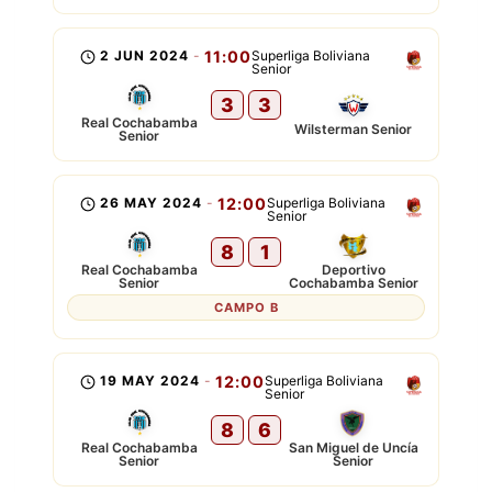
2 JUN 2024
-
11:00
Superliga Boliviana
Senior
3
3
Real Cochabamba
Wilsterman Senior
Senior
26 MAY 2024
-
12:00
Superliga Boliviana
Senior
8
1
Real Cochabamba
Deportivo
Senior
Cochabamba Senior
CAMPO B
19 MAY 2024
-
12:00
Superliga Boliviana
Senior
8
6
Real Cochabamba
San Miguel de Uncía
Senior
Senior