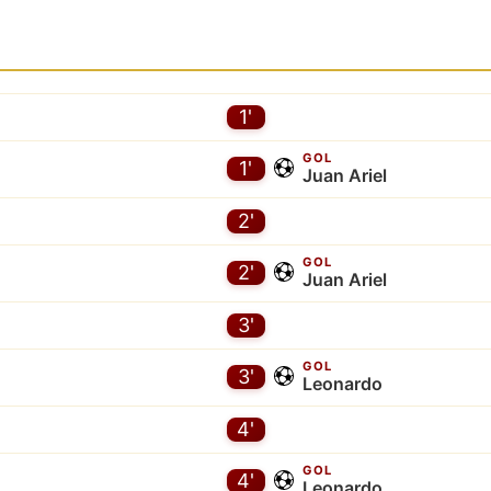
1'
GOL
1'
Juan Ariel
2'
GOL
2'
Juan Ariel
3'
GOL
3'
Leonardo
4'
GOL
4'
Leonardo