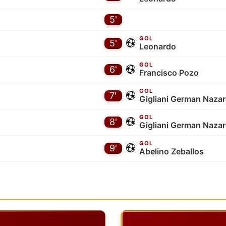
5'
GOL
5'
Leonardo
GOL
6'
Francisco Pozo
GOL
7'
Gigliani German Nazar
GOL
8'
Gigliani German Nazar
GOL
9'
Abelino Zeballos