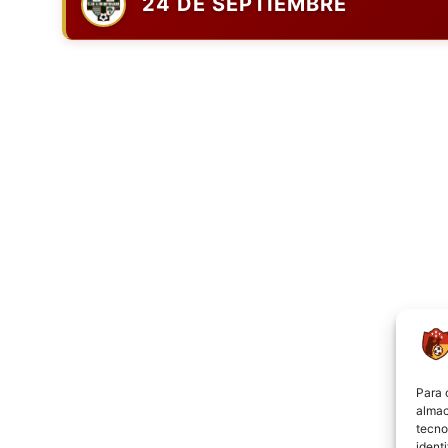
24 DE SEPTIEMBRE
Para 
almac
tecno
ident