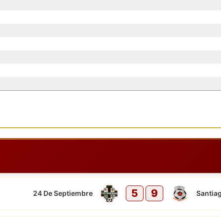
5
9
24 De Septiembre
Santiag