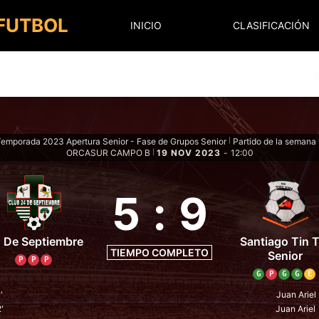
 FUTBOL
INICIO
CLASIFICACIÓN
emporada 2023 Apertura Senior - Fase de Grupos Senior
Partido de la semana
|
ORCASUR CAMPO B
19 NOV 2023
-
12:00
|
5
:
9
 De Septiembre
Santiago Tin T
TIEMPO COMPLETO
Senior
P
P
P
G
P
G
G
E
'
Juan Ariel
'
Juan Ariel