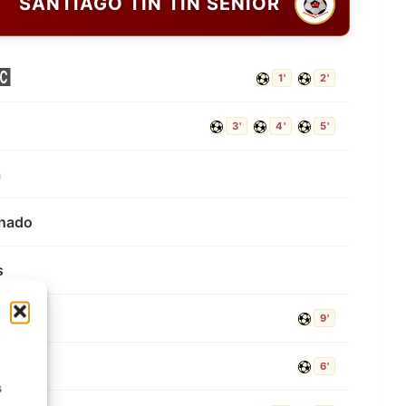
SANTIAGO TIN TIN SENIOR
1'
2'
3'
4'
5'
a
chado
s
ballos
9'
Pozo
6'
s