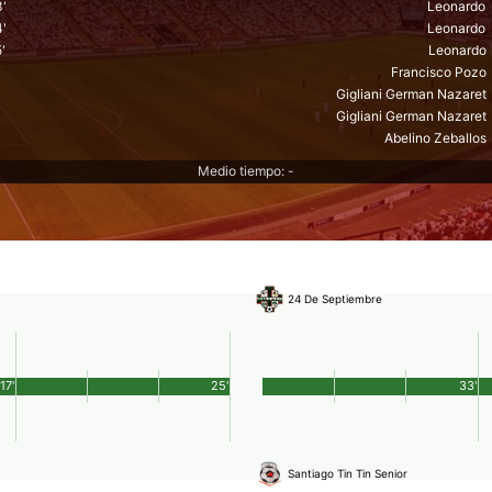
3'
Leonardo
4'
Leonardo
'
Leonardo
Francisco Pozo
Gigliani German Nazaret
Gigliani German Nazaret
Abelino Zeballos
Medio tiempo: -
24 De Septiembre
17'
25'
33'
Santiago Tin Tin Senior