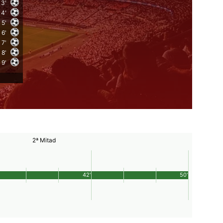
3'
4'
5'
6'
7'
8'
9'
2ª Mitad
42'
50'