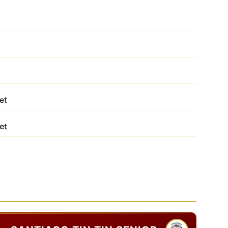
et
et