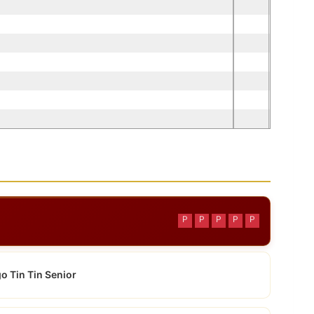
P
P
P
P
P
o Tin Tin Senior