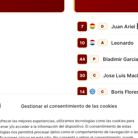
Juan Ariel
7
D
Leonardo
10
A
Bladimir Garci
44
P
Jose Luis Ma
30
C
Boris Flore
14
C
Gestionar el consentimiento de las cookies
Abelino Ze
28
D
ofrecer las mejores experiencias, utilizamos tecnologías como las cookies para
Francisco 
2
D
enar y/o acceder a la información del dispositivo. El consentimiento de estas
logías nos permitirá procesar datos como el comportamiento de navegación o la
ificaciones únicas en este sitio. No consentir o retirar el consentimiento, puede