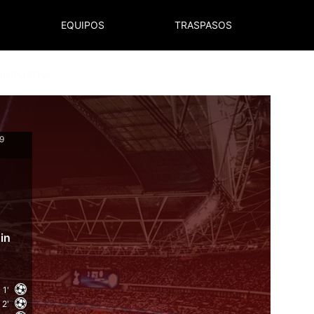
EQUIPOS
TRASPASOS
NORMATIVA
 9
in
1'
2'