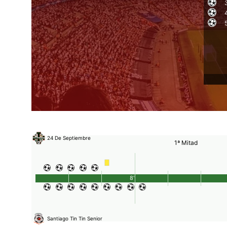
5
24 De Septiembre
1ª Mitad
8'
Santiago Tin Tin Senior