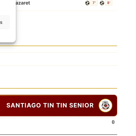
erman Nazaret
7'
8'
as
SANTIAGO TIN TIN SENIOR
0