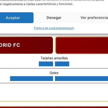
ar negativamente a ciertas características y funciones.
TARJETA AMARILLA
7'
Luis Alberto Sanchez
Aceptar
Denegar
Ver preferenci
Política de cookies
Impressum
DRID FC
Tarjetas amarillas
Goles