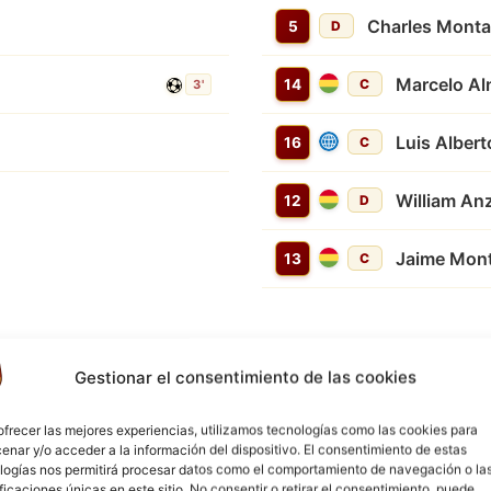
Charles Mont
5
D
Marcelo A
14
C
3'
Luis Alber
16
C
William An
12
D
Jaime Mon
13
C
Gestionar el consentimiento de las cookies
ofrecer las mejores experiencias, utilizamos tecnologías como las cookies para
enar y/o acceder a la información del dispositivo. El consentimiento de estas
4'
logías nos permitirá procesar datos como el comportamiento de navegación o la
ificaciones únicas en este sitio. No consentir o retirar el consentimiento, puede