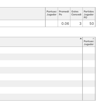
Puntuación
Promedio
Goles
Partidos
Jugador
Po
Concedidos
Jugador
PO
0.06
3
50
Puntuación
Jugador