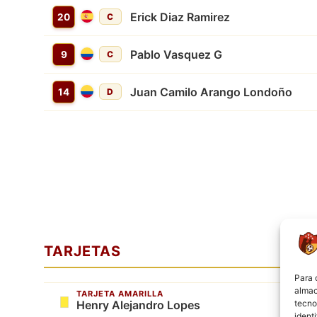
Erick Diaz Ramirez
20
C
Pablo Vasquez G
9
C
Juan Camilo Arango Londoño
14
D
TARJETAS
Para 
almac
TARJETA AMARILLA
tecno
Henry Alejandro Lopes
ident