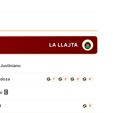
LA LLAJTA
 Justiniano
ndoza
1'
2'
3'
4'
ro
d
5'