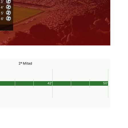
3'
4'
5'
6'
2ª Mitad
42'
50'