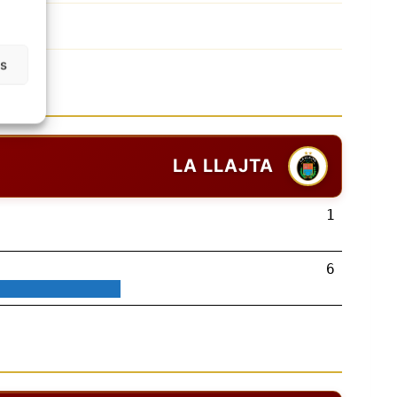
as
LA LLAJTA
1
6