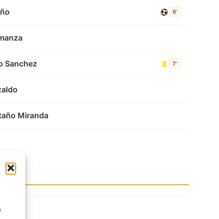
año
6'
lmanza
to Sanchez
7'
zaldo
taño Miranda
s