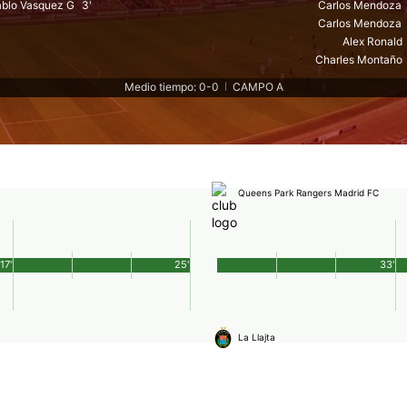
blo Vasquez G
3'
Carlos Mendoza
Carlos Mendoza
Alex Ronald
Charles Montaño
Medio tiempo: 0-0
CAMPO A
|
Queens Park Rangers Madrid FC
17'
25'
33'
La Llajta