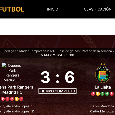
 FUTBOL
INICIO
CLASIFICACIÓN
Superliga en Madrid Temporada 2024 - Fase de grupos
Partido de la semana 7
|
5 MAY 2024
-
15:00
3
:
6
ens Park Rangers
La Llajta
TIEMPO COMPLETO
Madrid FC
P
E
G
G
P
P
P
P
E
P
nry Alejandro Lopes
1'
Carlos Mendoza
nry Alejandro Lopes
2'
Carlos Mendoza