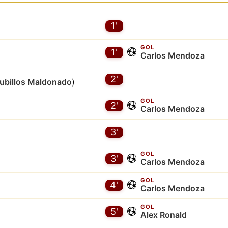
1'
GOL
1'
Carlos Mendoza
2'
ubillos Maldonado
)
GOL
2'
Carlos Mendoza
3'
GOL
3'
Carlos Mendoza
GOL
4'
Carlos Mendoza
GOL
5'
Alex Ronald