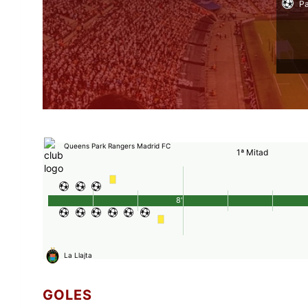
Pa
Queens Park Rangers Madrid FC
1ª Mitad
8'
La Llajta
GOLES