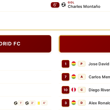
GOL
6'
Charles Montaño
DRID FC
Jose David
1
P
Carlos Me
7
A
Diego Rive
10
C
Alex Ronal
3
D
1'
2'
4'