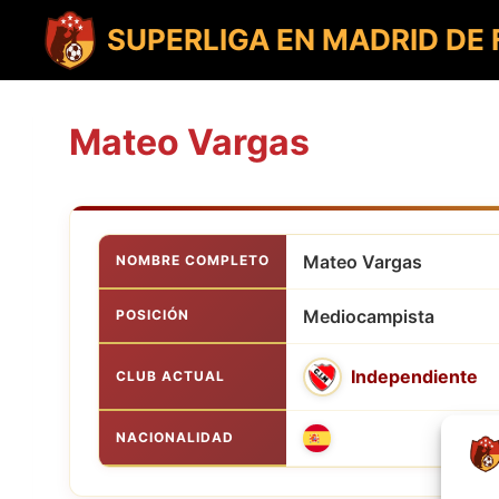
Saltar
al
SUPERLIGA EN MADRID DE
contenido
Mateo Vargas
Mateo Vargas
NOMBRE COMPLETO
Mediocampista
POSICIÓN
Independiente
CLUB ACTUAL
NACIONALIDAD