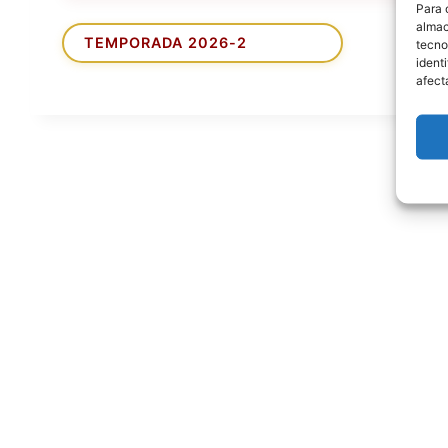
Para 
almac
tecno
ident
afect