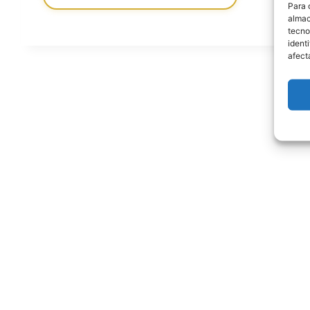
Para 
almac
tecno
ident
afect