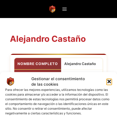
Saltar
al
contenido
Alejandro Castaño
NOMBRE COMPLETO
Alejandro Castaño
POSICIÓN
Mediocampista
Gestionar el consentimiento
de las cookies
Suramericanos
CLUB ACTUAL
Para ofrecer las mejores experiencias, utilizamos tecnologías como las
FC
cookies para almacenar y/o acceder a la información del dispositivo. El
consentimiento de estas tecnologías nos permitirá procesar datos como
NACIONALIDAD
el comportamiento de navegación o las identificaciones únicas en este
sitio. No consentir o retirar el consentimiento, puede afectar
negativamente a ciertas características y funciones.