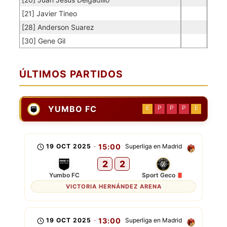
[21] Javier Tineo
[28] Anderson Suarez
[30] Gene Gil
ÚLTIMOS PARTIDOS
YUMBO FC
E
P
P
P
E
19 OCT 2025
-
15:00
Superliga en Madrid
2
2
Yumbo FC
Sport Geco
VICTORIA HERNÁNDEZ ARENA
19 OCT 2025
-
13:00
Superliga en Madrid