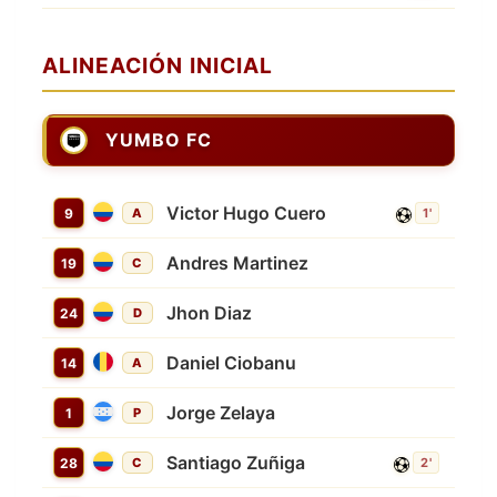
ALINEACIÓN INICIAL
YUMBO FC
Victor Hugo Cuero
9
A
1'
Andres Martinez
19
C
Jhon Diaz
24
D
Daniel Ciobanu
14
A
Jorge Zelaya
1
P
Santiago Zuñiga
28
C
2'