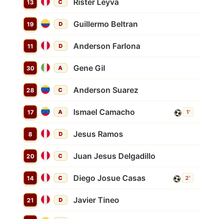
Rister Leyva
13
C
Guillermo Beltran
19
D
Anderson Farlona
11
D
Gene Gil
30
A
Anderson Suarez
28
C
Ismael Camacho
17
A
1'
Jesus Ramos
8
D
Juan Jesus Delgadillo
20
C
Diego Josue Casas
14
C
2'
Javier Tineo
21
D