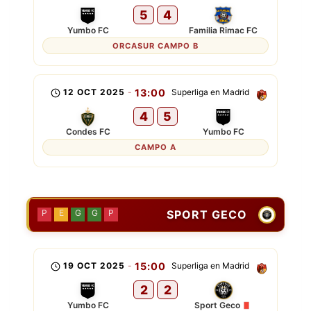
5
4
Yumbo FC
Familia Rimac FC
ORCASUR CAMPO B
12 OCT 2025
-
13:00
Superliga en Madrid
4
5
Condes FC
Yumbo FC
CAMPO A
SPORT GECO
P
E
G
G
P
19 OCT 2025
-
15:00
Superliga en Madrid
2
2
Yumbo FC
Sport Geco