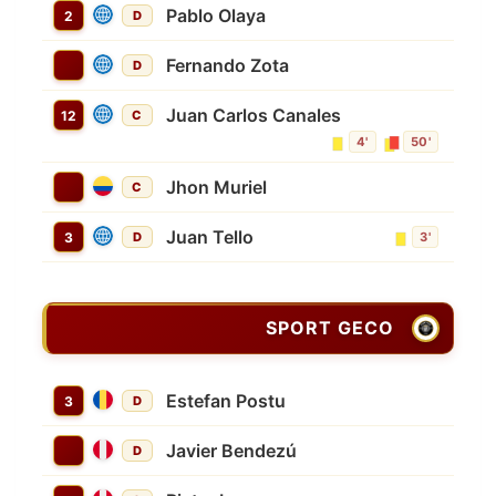
Pablo Olaya
2
D
Fernando Zota
D
Juan Carlos Canales
12
C
4'
50'
Jhon Muriel
C
Juan Tello
3
D
3'
SPORT GECO
Estefan Postu
3
D
Javier Bendezú
D