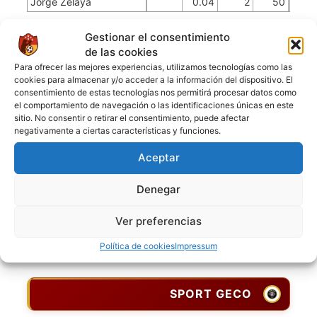
Jorge Zelaya
0.04
2
50
Jugadores de campo
Gestionar el consentimiento
de las cookies
Jugador
Puntuación
Jugador
Para ofrecer las mejores experiencias, utilizamos tecnologías como las
Jhon Muriel
cookies para almacenar y/o acceder a la información del dispositivo. El
consentimiento de estas tecnologías nos permitirá procesar datos como
Jhon Diaz
el comportamiento de navegación o las identificaciones únicas en este
Fernando Zota
sitio. No consentir o retirar el consentimiento, puede afectar
negativamente a ciertas características y funciones.
Andres Martinez
Santiago Zuñiga
Aceptar
Pablo Olaya
Denegar
Daniel Ciobanu
Juan Carlos Canales
Ver preferencias
Juan Tello
Política de cookies
Impressum
[9] Victor Hugo Cuero
SPORT GECO