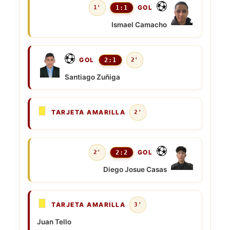
GOL
1'
1:1
Ismael Camacho
GOL
2:1
2'
Santiago Zuñiga
TARJETA AMARILLA
2'
GOL
2'
2:2
Diego Josue Casas
TARJETA AMARILLA
3'
Juan Tello