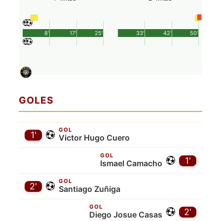
8'
17'
25'
33'
42'
50'
GOLES
GOL
1'
Victor Hugo Cuero
GOL
1'
Ismael Camacho
GOL
2'
Santiago Zuñiga
GOL
2'
Diego Josue Casas