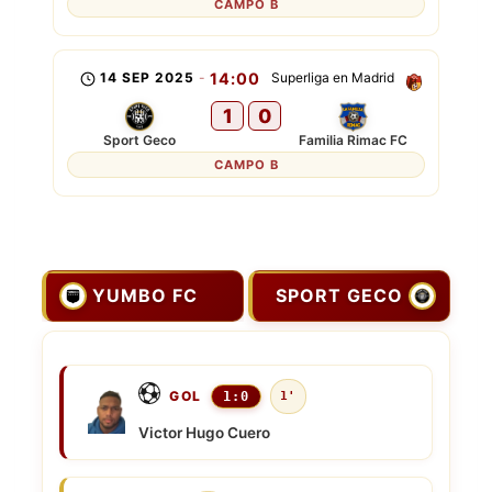
CAMPO B
14 SEP 2025
-
14:00
Superliga en Madrid
1
0
Sport Geco
Familia Rimac FC
CAMPO B
YUMBO FC
SPORT GECO
GOL
1:0
1'
Victor Hugo Cuero