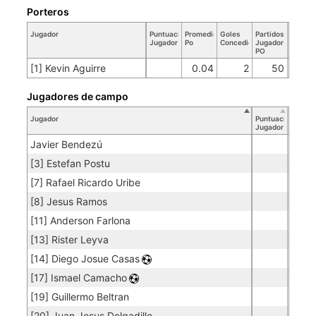
Porteros
Jugador
Puntuación
Promedio
Goles
Partidos
Jugador
Po
Concedidos
Jugador
PO
[1] Kevin Aguirre
0.04
2
50
Jugadores de campo
Jugador
Puntuación
Jugador
Javier Bendezú
[3] Estefan Postu
[7] Rafael Ricardo Uribe
[8] Jesus Ramos
[11] Anderson Farlona
[13] Rister Leyva
[14] Diego Josue Casas
[17] Ismael Camacho
[19] Guillermo Beltran
[20] Juan Jesus Delgadillo