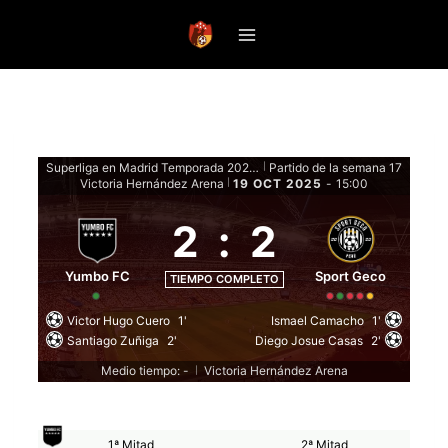
Saltar
al
contenido
Superliga en Madrid Temporada 2025 - Fase de grupos
Partido de la semana 17
|
Victoria Hernández Arena
19 OCT 2025
-
15:00
|
2
:
2
Yumbo FC
Sport Geco
TIEMPO COMPLETO
Victor Hugo Cuero
1'
Ismael Camacho
1'
Santiago Zuñiga
2'
Diego Josue Casas
2'
Medio tiempo: -
Victoria Hernández Arena
|
1ª Mitad
2ª Mitad