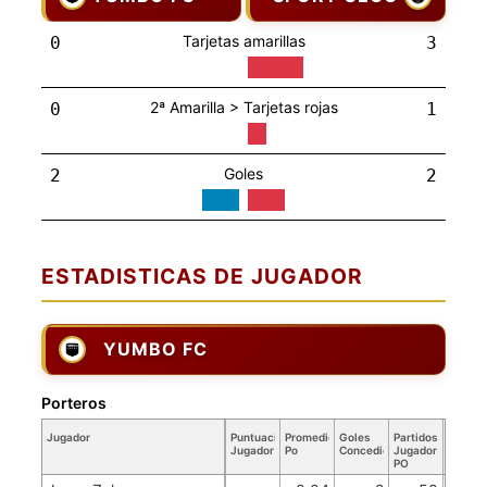
Tarjetas amarillas
0
3
2ª Amarilla > Tarjetas rojas
0
1
Goles
2
2
ESTADISTICAS DE JUGADOR
YUMBO FC
Porteros
Jugador
Puntuación
Promedio
Goles
Partidos
Jugador
Po
Concedidos
Jugador
PO