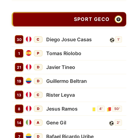
SPORT GECO
Diego Josue Casas
30
C
1'
Tomas Riolobo
1
P
Javier Tineo
21
D
Guillermo Beltran
19
D
Rister Leyva
13
C
Jesus Ramos
8
D
4'
50'
Gene Gil
14
A
2'
Rafael Ricardo Uribe
7
D