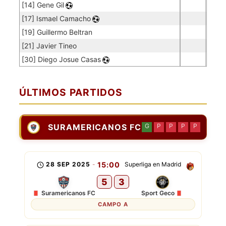
[14] Gene Gil
[17] Ismael Camacho
[19] Guillermo Beltran
[21] Javier Tineo
[30] Diego Josue Casas
ÚLTIMOS PARTIDOS
SURAMERICANOS FC
G
P
P
P
P
28 SEP 2025
-
15:00
Superliga en Madrid
5
3
Suramericanos FC
Sport Geco
CAMPO A