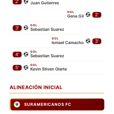
2'
Juan Gutierres
GOL
2'
Gene Gil
GOL
3'
Sebastian Suarez
GOL
3'
Ismael Camacho
GOL
4'
Sebastian Suarez
GOL
5'
Kevin Stiven Olarte
ALINEACIÓN INICIAL
SURAMERICANOS FC