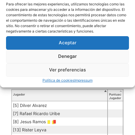
Para ofrecer las mejores experiencias, utilizamos tecnologías como las
[11] Sebastian Suarez
cookies para almacenar y/o acceder a la información del dispositivo. El
consentimiento de estas tecnologías nos permitirá procesar datos como
[12] Sergio Rojas
el comportamiento de navegación o las identificaciones únicas en este
sitio. No consentir o retirar el consentimiento, puede afectar
negativamente a ciertas características y funciones.
SPORT GECO
Aceptar
Porteros
Denegar
Jugador
Puntuación
Promedio
Goles
Partidos
Jugador
Po
Concedidos
Jugador
PO
Ver preferencias
[1] Tomas Riolobo
0.10
5
50
Política de cookies
Impressum
Jugadores de campo
Jugador
Puntuación
Jugador
[5] Dilver Alvarez
[7] Rafael Ricardo Uribe
[8] Jesus Ramos
[13] Rister Leyva