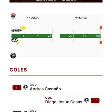
1ª Mitad
2ª Mitad
8'
17'
25'
33'
42'
50'
GOLES
GOL
1'
Andres Castaño
GOL
1'
Diego Josue Casas
GOL