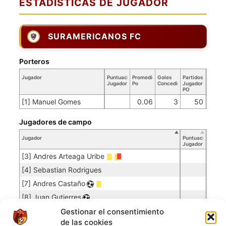
ESTADISTICAS DE JUGADOR
SURAMERICANOS FC
Porteros
Jugador
Puntuación
Promedio
Goles
Partidos
Jugador
Po
Concedidos
Jugador
PO
[1] Manuel Gomes
0.06
3
50
Jugadores de campo
Jugador
Puntuación
Jugador
[3] Andres Arteaga Uribe
[4] Sebastian Rodrigues
[7] Andres Castaño
[8] Juan Gutierres
[9] Kevin Stiven Olarte
Gestionar el consentimiento
de las cookies
[10] Enyerbet Corro