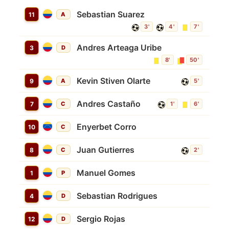
Sebastian Suarez
11
A
3'
4'
7'
Andres Arteaga Uribe
3
D
8'
50'
Kevin Stiven Olarte
9
A
5'
Andres Castaño
7
C
1'
6'
Enyerbet Corro
10
C
Juan Gutierres
8
C
2'
Manuel Gomes
1
P
Sebastian Rodrigues
4
D
Sergio Rojas
12
D