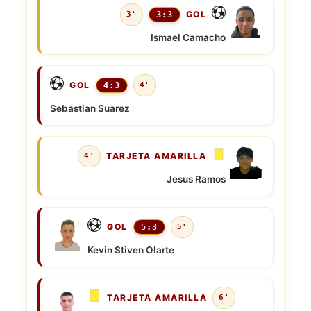
GOL
3'
3:3
Ismael Camacho
GOL
4:3
4'
Sebastian Suarez
TARJETA AMARILLA
4'
Jesus Ramos
GOL
5:3
5'
Kevin Stiven Olarte
TARJETA AMARILLA
6'