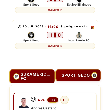
Sport Geco
Equipo Eliminado
CAMPO B
20 JUL 2025
-
16:00
Superliga en Madrid
1
0
Sport Geco
Inter Family FC
CAMPO B
SURAMERICANOS
SPORT GECO
FC
GOL
1:0
1'
Andres Castaño