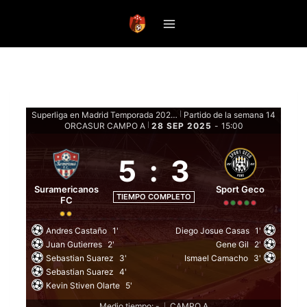
Saltar
al
contenido
Superliga en Madrid Temporada 2025 - Fase de grupos
Partido de la semana 14
|
ORCASUR CAMPO A
28 SEP 2025
-
15:00
|
5
:
3
Suramericanos
Sport Geco
TIEMPO COMPLETO
FC
Andres Castaño
1'
Diego Josue Casas
1'
Juan Gutierres
2'
Gene Gil
2'
Sebastian Suarez
3'
Ismael Camacho
3'
Sebastian Suarez
4'
Kevin Stiven Olarte
5'
Medio tiempo: -
CAMPO A
|