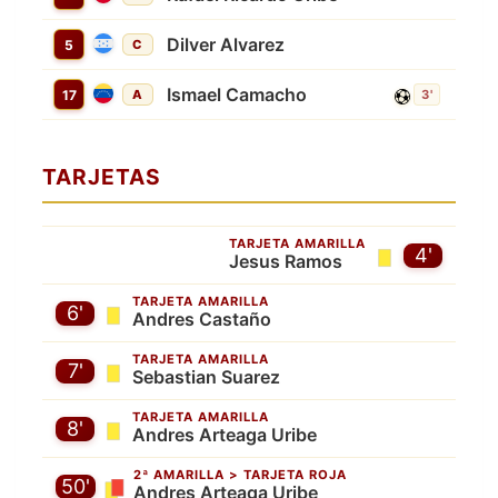
Dilver Alvarez
5
C
Ismael Camacho
17
A
3'
TARJETAS
TARJETA AMARILLA
4'
Jesus Ramos
TARJETA AMARILLA
6'
Andres Castaño
TARJETA AMARILLA
7'
Sebastian Suarez
TARJETA AMARILLA
8'
Andres Arteaga Uribe
2ª AMARILLA > TARJETA ROJA
50'
Andres Arteaga Uribe