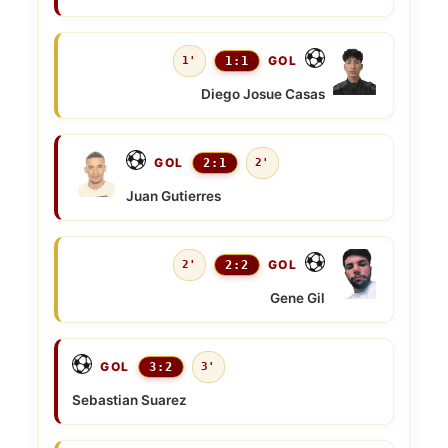
GOL
1'
1:1
Diego Josue Casas
GOL
2:1
2'
Juan Gutierres
GOL
2'
2:2
Gene Gil
GOL
3:2
3'
Sebastian Suarez