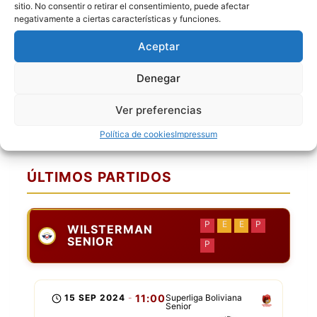
sitio. No consentir o retirar el consentimiento, puede afectar
[11] Dennis Ramirez
negativamente a ciertas características y funciones.
[12] Alex Ronald Rodrigues
Aceptar
[16] Rafael Ledezma
[17] Juan Carlos Olguin
Denegar
[18] Alexander Tenorio
Ver preferencias
[20] Wilson Mamani
[99] Fabricio Javier Salazar
Política de cookies
Impressum
ÚLTIMOS PARTIDOS
P
E
E
P
WILSTERMAN
SENIOR
P
15 SEP 2024
-
11:00
Superliga Boliviana
Senior