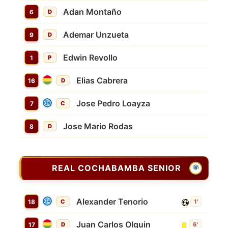
Adan Montaño
6
D
Ademar Unzueta
9
D
Edwin Revollo
1
P
Elias Cabrera
16
D
Jose Pedro Loayza
7
C
Jose Mario Rodas
8
D
REAL COCHABAMBA SENIOR
Alexander Tenorio
18
C
1'
Juan Carlos Olguin
17
D
6'