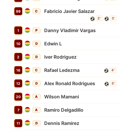
Fabricio Javier Salazar
99
C
2'
3'
Danny Vladimir Vargas
1
P
Edwin L
10
D
Iver Rodriguez
2
D
Rafael Ledezma
16
C
4'
Alex Ronald Rodrigues
12
D
5'
Wilson Mamani
20
A
Ramiro Delgadillo
7
A
Dennis Ramirez
11
D