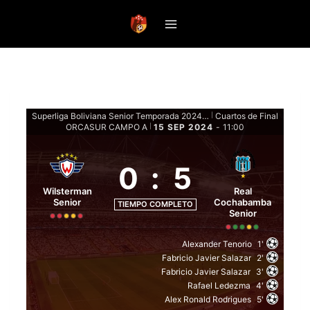
Saltar
al
contenido
Superliga Boliviana Senior Temporada 2024 - Eliminatoria
Cuartos de Final
|
ORCASUR CAMPO A
15 SEP 2024
-
11:00
|
0
:
5
Wilsterman
Real
Senior
Cochabamba
TIEMPO COMPLETO
Senior
Alexander Tenorio
1'
Fabricio Javier Salazar
2'
Fabricio Javier Salazar
3'
Rafael Ledezma
4'
Alex Ronald Rodrigues
5'