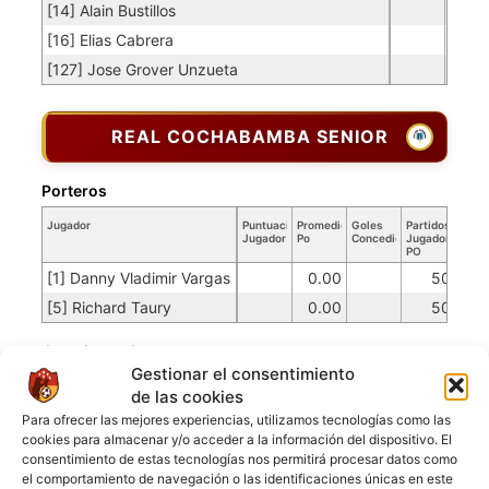
[14] Alain Bustillos
[16] Elias Cabrera
[127] Jose Grover Unzueta
REAL COCHABAMBA SENIOR
Porteros
Jugador
Puntuación
Promedio
Goles
Partidos
Jugador
Po
Concedidos
Jugador
PO
[1] Danny Vladimir Vargas
0.00
50
[5] Richard Taury
0.00
50
Jugadores de campo
Gestionar el consentimiento
Jugador
Puntuación
de las cookies
Jugador
Para ofrecer las mejores experiencias, utilizamos tecnologías como las
[2] Iver Rodriguez
cookies para almacenar y/o acceder a la información del dispositivo. El
[7] Ramiro Delgadillo
consentimiento de estas tecnologías nos permitirá procesar datos como
el comportamiento de navegación o las identificaciones únicas en este
[10] Edwin L