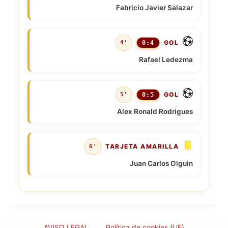
Fabricio Javier Salazar
GOL
4'
0:4
Rafael Ledezma
GOL
5'
0:5
Alex Ronald Rodrigues
TARJETA AMARILLA
6'
Juan Carlos Olguin
AVISO LEGAL
Política de cookies (UE)