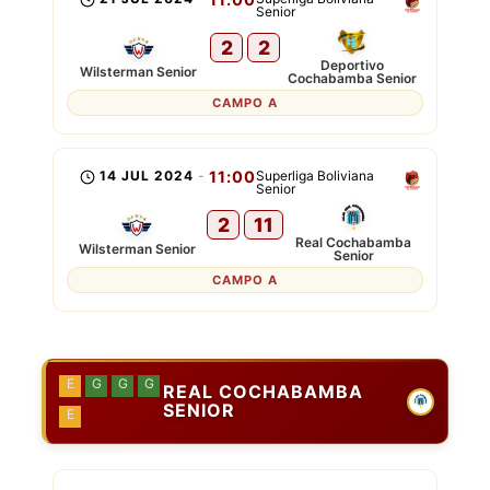
Senior
2
2
Deportivo
Wilsterman Senior
Cochabamba Senior
CAMPO A
14 JUL 2024
-
11:00
Superliga Boliviana
Senior
2
11
Real Cochabamba
Wilsterman Senior
Senior
CAMPO A
E
G
G
G
REAL COCHABAMBA
SENIOR
E