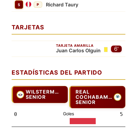
Richard Taury
5
P
TARJETAS
TARJETA AMARILLA
6'
Juan Carlos Olguin
ESTADÍSTICAS DEL PARTIDO
WILSTERMAN
REAL
SENIOR
COCHABAMBA
SENIOR
Goles
0
5