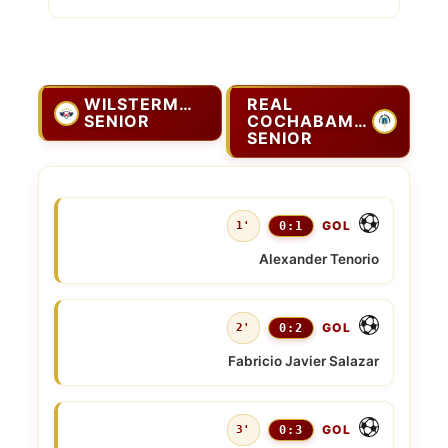
WILSTERMAN
REAL
SENIOR
COCHABAMBA
SENIOR
GOL
1'
0:1
Alexander Tenorio
GOL
2'
0:2
Fabricio Javier Salazar
GOL
3'
0:3