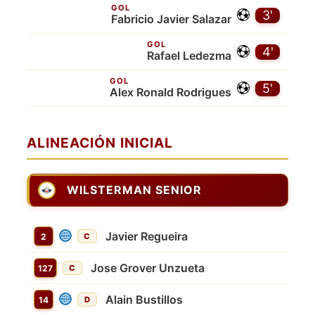
GOL
3'
Fabricio Javier Salazar
GOL
4'
Rafael Ledezma
GOL
5'
Alex Ronald Rodrigues
ALINEACIÓN INICIAL
WILSTERMAN SENIOR
Javier Regueira
2
C
Jose Grover Unzueta
127
C
Alain Bustillos
14
D