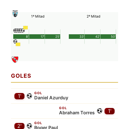
1ª Mitad
2ª Mitad
8'
17'
25'
33'
42'
50'
GOLES
GOL
1'
Daniel Azurduy
GOL
1'
Abraham Torres
GOL
2'
Roger Paul