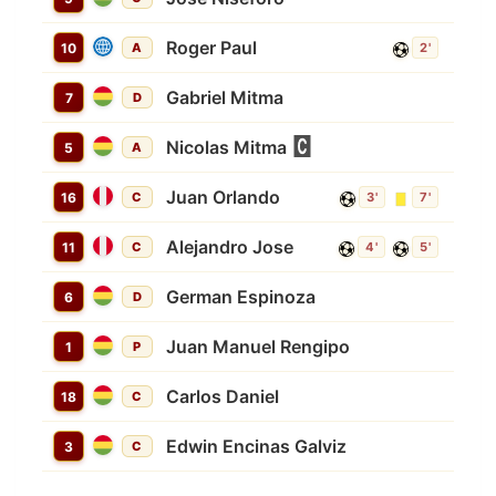
Roger Paul
10
A
2'
Gabriel Mitma
7
D
Nicolas Mitma
5
A
Juan Orlando
16
C
3'
7'
Alejandro Jose
11
C
4'
5'
German Espinoza
6
D
Juan Manuel Rengipo
1
P
Carlos Daniel
18
C
Edwin Encinas Galviz
3
C