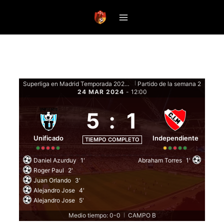
Saltar
al
contenido
Superliga en Madrid Temporada 2024 - Fase de grupos
Partido de la semana 2
|
24 MAR 2024
-
12:00
5
:
1
Unificado
Independiente
TIEMPO COMPLETO
Daniel Azurduy
1'
Abraham Torres
1'
Roger Paul
2'
Juan Orlando
3'
Alejandro Jose
4'
Alejandro Jose
5'
Medio tiempo: 0-0
CAMPO B
|