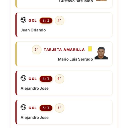
Gustavo Basualdo
GOL
3:1
3'
Juan Orlando
TARJETA AMARILLA
3'
Mario Luis Serrudo
GOL
4:1
4'
Alejandro Jose
GOL
5:1
5'
Alejandro Jose