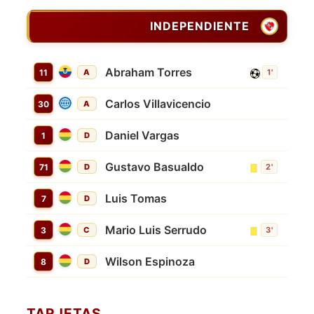
INDEPENDIENTE
Abraham Torres
11
A
1'
Carlos Villavicencio
30
A
Daniel Vargas
1
D
Gustavo Basualdo
71
D
2'
Luis Tomas
7
D
Mario Luis Serrudo
3
C
3'
Wilson Espinoza
8
D
TARJETAS