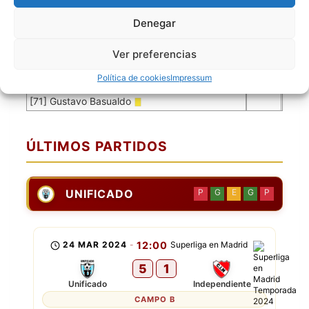
[3] Mario Luis Serrudo
Denegar
[7] Luis Tomas
[8] Wilson Espinoza
Ver preferencias
[11] Abraham Torres
Política de cookies
Impressum
[30] Carlos Villavicencio
[71] Gustavo Basualdo
ÚLTIMOS PARTIDOS
UNIFICADO
P
G
E
G
P
24 MAR 2024
-
12:00
Superliga en Madrid
5
1
Unificado
Independiente
CAMPO B