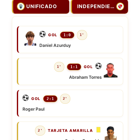
UNIFICADO
INDEPENDIENTE
GOL
1:0
1'
Daniel Azurduy
GOL
1'
1:1
Abraham Torres
GOL
2:1
2'
Roger Paul
TARJETA AMARILLA
2'