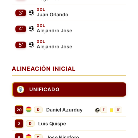
GOL
3'
Juan Orlando
GOL
4'
Alejandro Jose
GOL
5'
Alejandro Jose
ALINEACIÓN INICIAL
UNIFICADO
Daniel Azurduy
20
D
1'
6'
Luis Quispe
2
D
Jose Niseforo
9
C