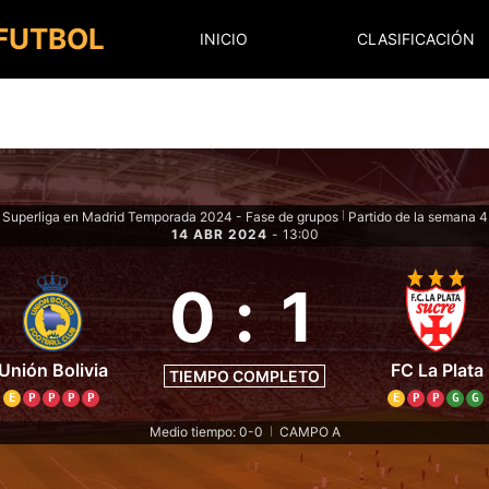
 FUTBOL
INICIO
CLASIFICACIÓN
Superliga en Madrid Temporada 2024 - Fase de grupos
Partido de la semana 4
|
14 ABR 2024
-
13:00
0
:
1
Unión Bolivia
FC La Plata
TIEMPO COMPLETO
E
P
P
P
P
E
P
P
G
G
Medio tiempo: 0-0
CAMPO A
|