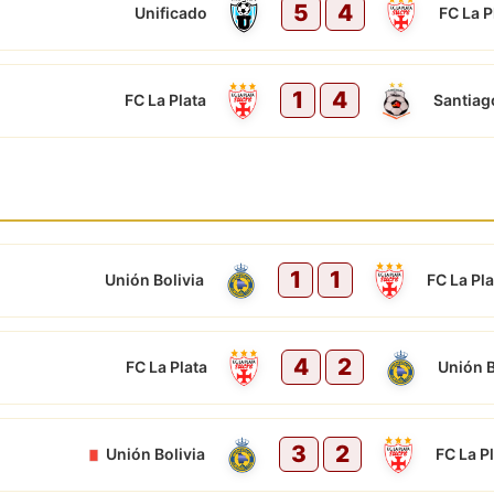
5
4
Unificado
FC La P
1
4
FC La Plata
Santiago
1
1
Unión Bolivia
FC La Pla
4
2
FC La Plata
Unión B
3
2
Unión Bolivia
FC La P