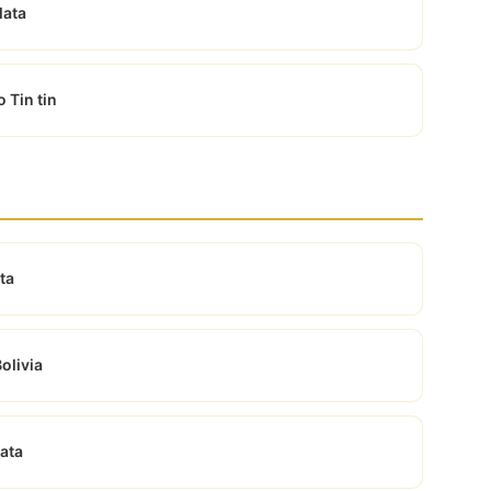
lata
 Tin tin
ta
olivia
lata