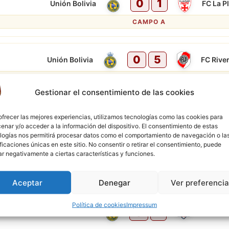
0
1
Unión Bolivia
FC La P
CAMPO A
0
5
Unión Bolivia
FC Rive
CAMPO B
Gestionar el consentimiento de las cookies
2
3
Unión Bolivia
Deport
ofrecer las mejores experiencias, utilizamos tecnologías como las cookies para
enar y/o acceder a la información del dispositivo. El consentimiento de estas
CAMPO A
logías nos permitirá procesar datos como el comportamiento de navegación o la
ificaciones únicas en este sitio. No consentir o retirar el consentimiento, puede
ar negativamente a ciertas características y funciones.
0
5
Unión Bolivia
Monter
Aceptar
Denegar
Ver preferenci
Política de cookies
Impressum
0
1
Unión Bolivia
Wilste