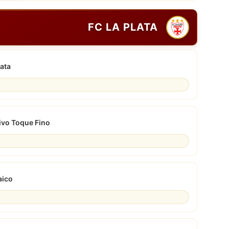
FC LA PLATA
lata
ivo Toque Fino
aico