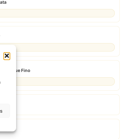
lata
r
ivo Toque Fino
s
rey
as
rmann