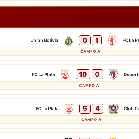
0
1
Unión Bolivia
FC La P
CAMPO A
10
0
FC La Plata
Deport
CAMPO A
5
4
FC La Plata
Club C
CAMPO A