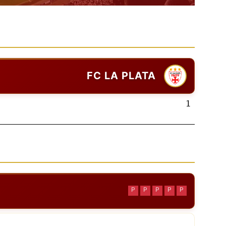
FC LA PLATA
1
P
P
P
P
P