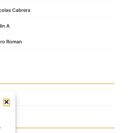
colas Cabrera
lin A
aro Roman
s