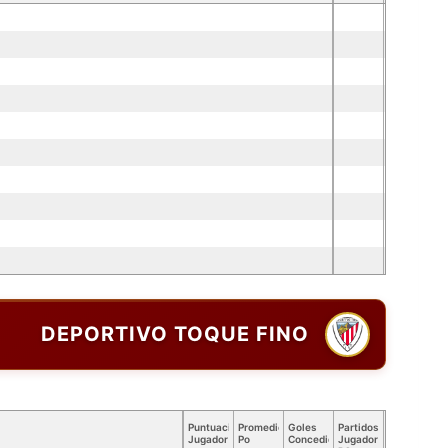
DEPORTIVO TOQUE FINO
Puntuación
Promedio
Goles
Partidos
Jugador
Po
Concedidos
Jugador