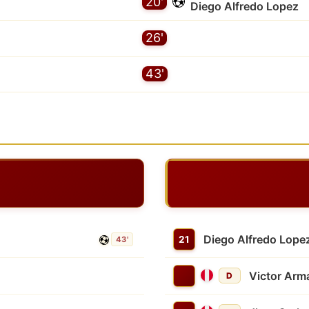
20'
Diego Alfredo Lopez
26'
43'
Diego Alfredo Lope
21
43'
Victor Arm
D