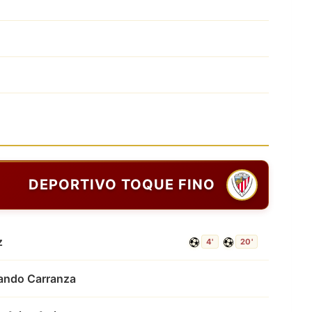
DEPORTIVO TOQUE FINO
z
4'
20'
ando Carranza