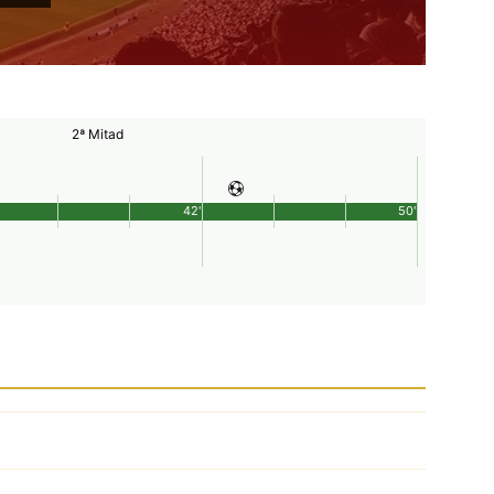
2ª Mitad
42'
50'