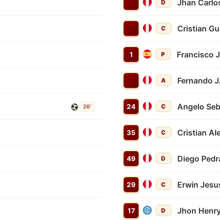
Jhan Carlos
D
Cristian G
C
Francisco 
1
P
Fernando 
A
Angelo Seb
24
C
26'
Cristian Al
35
C
Diego Pedr
49
D
Erwin Jesu
29
C
Jhon Henr
17
D