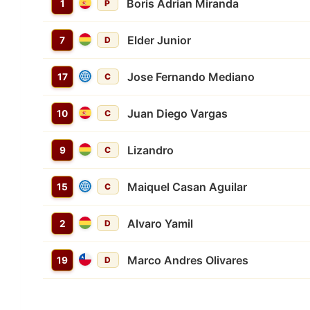
Boris Adrian Miranda
1
P
Elder Junior
7
D
Jose Fernando Mediano
17
C
Juan Diego Vargas
10
C
Lizandro
9
C
Maiquel Casan Aguilar
15
C
Alvaro Yamil
2
D
Marco Andres Olivares
19
D