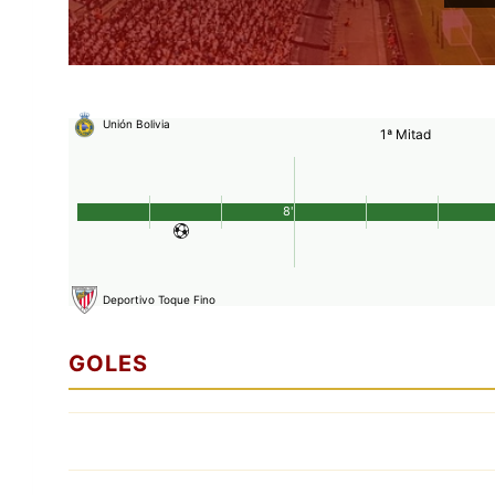
Unión Bolivia
1ª Mitad
8'
Deportivo Toque Fino
GOLES