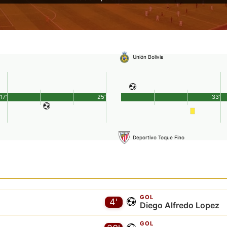
Unión Bolivia
17'
25'
33'
Deportivo Toque Fino
GOL
4'
Diego Alfredo Lopez
GOL