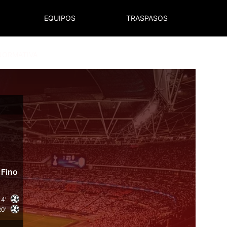
EQUIPOS
TRASPASOS
NORMATIVA
 Fino
4'
20'