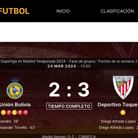
 FUTBOL
INICIO
CLASIFICACIÓN
Superliga en Madrid Temporada 2024 - Fase de grupos
Partido de la semana 2
|
24 MAR 2024
-
13:00
2
:
3
Unión Bolivia
Deportivo Toque
TIEMPO COMPLETO
E
P
E
P
P
E
zandro
26'
Diego Alfredo Lopez
exander Triveño
43'
Diego Alfredo Lopez
Medio tiempo: 0-2
CAMPO A
|