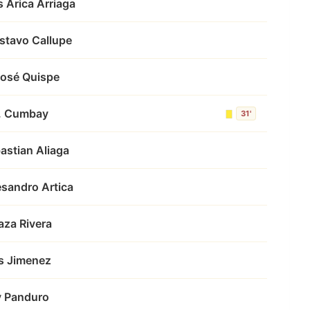
 Arica Arriaga
ustavo Callupe
José Quispe
J. Cumbay
31'
astian Aliaga
esandro Artica
aza Rivera
s Jimenez
y Panduro