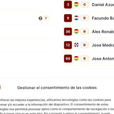
Daniel Azu
3
C
Facundo B
9
D
3'
Alex Ronal
36
D
Jose Medr
12
D
Jose Anto
99
D
Gestionar el consentimiento de las cookies
ofrecer las mejores experiencias, utilizamos tecnologías como las cookies para
TARJETA AMARILLA
enar y/o acceder a la información del dispositivo. El consentimiento de estas
5'
Jeffry Josue Saavedra
logías nos permitirá procesar datos como el comportamiento de navegación o la
ificaciones únicas en este sitio. No consentir o retirar el consentimiento, puede