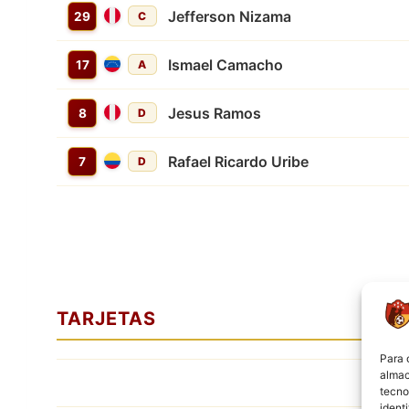
Jefferson Nizama
29
C
Ismael Camacho
17
A
Jesus Ramos
8
D
Rafael Ricardo Uribe
7
D
TARJETAS
Para 
almac
tecno
ident