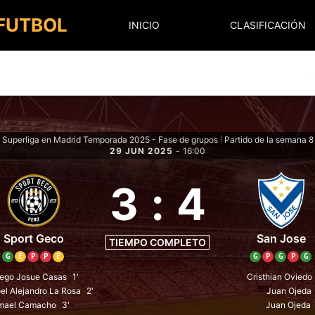
 FUTBOL
INICIO
CLASIFICACIÓN
Superliga en Madrid Temporada 2025 - Fase de grupos
Partido de la semana 8
|
29 JUN 2025
-
16:00
3
:
4
Sport Geco
San Jose
TIEMPO COMPLETO
G
E
P
P
E
G
P
G
P
G
ego Josue Casas
1'
Cristhian Oviedo
el Alejandro La Rosa
2'
Juan Ojeda
smael Camacho
3'
Juan Ojeda