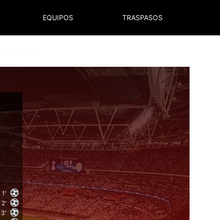
EQUIPOS
TRASPASOS
NORMATIVA
1'
2'
3'