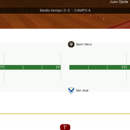
Juan Ojeda
Medio tiempo: 0-0
CAMPO A
|
Sport Geco
17'
25'
33'
San Jose
1'