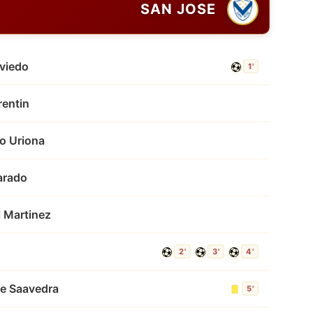
SAN JOSE
Oviedo
1'
rentin
o Uriona
arado
l Martinez
2'
3'
4'
ue Saavedra
5'