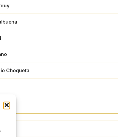
rduy
albuena
d
ano
nio Choqueta
s