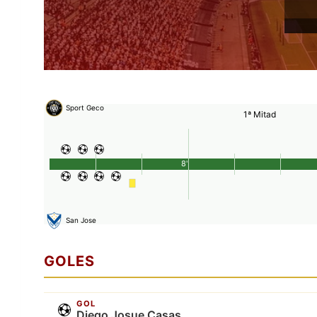
Sport Geco
1ª Mitad
8'
San Jose
GOLES
GOL
Diego Josue Casas