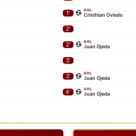
GOL
1'
Cristhian Oviedo
2'
GOL
2'
Juan Ojeda
3'
GOL
3'
Juan Ojeda
GOL
4'
Juan Ojeda