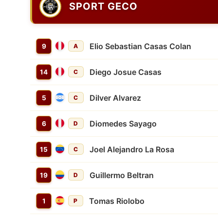
SPORT GECO
Elio Sebastian Casas Colan
9
A
Diego Josue Casas
14
C
Dilver Alvarez
5
C
Diomedes Sayago
6
D
Joel Alejandro La Rosa
15
C
Guillermo Beltran
19
D
Tomas Riolobo
1
P