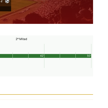
4'
2ª Mitad
42'
50'