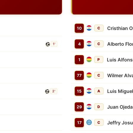
Cristhian 
10
C
Alberto Flo
4
C
1'
Luis Alfons
1
P
Wilmer Alv
77
C
Luis Migue
15
A
2'
Juan Ojeda
29
D
Jeffry Jos
17
C