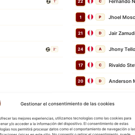
Fernando 
22
C
1'
Jhoel Mos
1
P
Jair Zamud
21
D
Jhony Tell
24
A
2'
Rivaldo St
17
C
Anderson 
20
D
Gestionar el consentimiento de las cookies
ofrecer las mejores experiencias, utilizamos tecnologías como las cookies para
enar y/o acceder a la información del dispositivo. El consentimiento de estas
logías nos permitirá procesar datos como el comportamiento de navegación o la
ificaciones únicas en este sitio. No consentir o retirar el consentimiento, puede