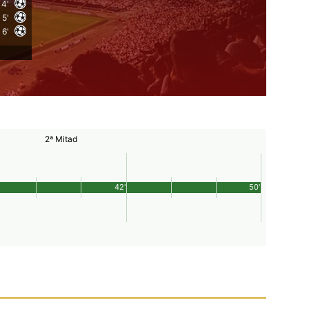
4'
5'
6'
2ª Mitad
42'
50'