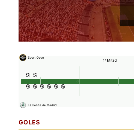
Sport Geco
1ª Mitad
8'
La Peñita de Madrid
GOLES