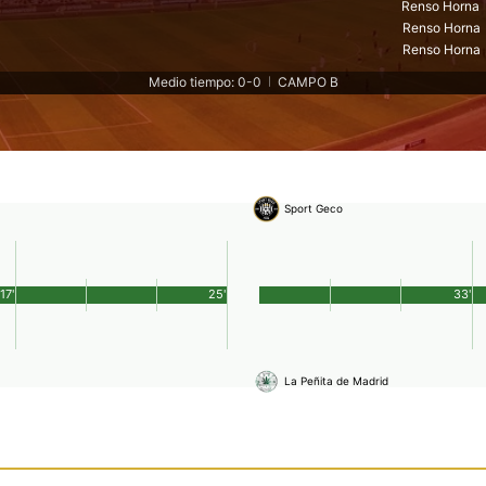
Renso Horna
Renso Horna
Renso Horna
Medio tiempo: 0-0
CAMPO B
|
Sport Geco
17'
25'
33'
La Peñita de Madrid