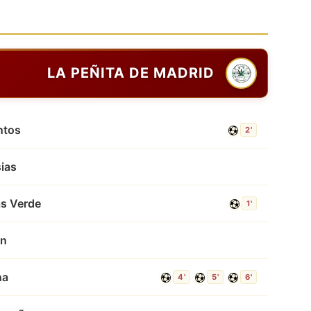
LA PEÑITA DE MADRID
ntos
2'
sias
s Verde
1'
an
na
4'
5'
6'