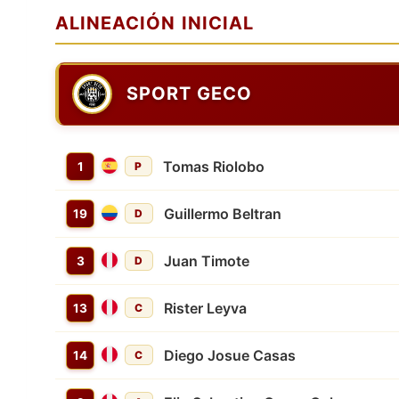
ALINEACIÓN INICIAL
SPORT GECO
Tomas Riolobo
1
P
Guillermo Beltran
19
D
Juan Timote
3
D
Rister Leyva
13
C
Diego Josue Casas
14
C