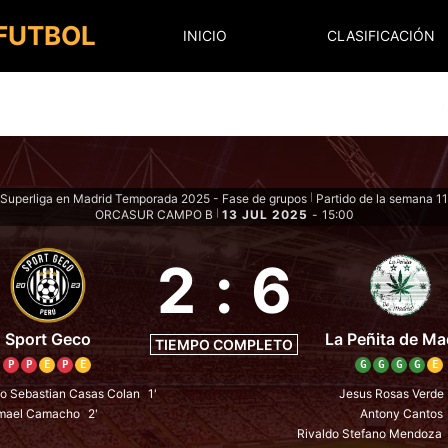
 FUTBOL
INICIO
CLASIFICACIÓN
Superliga en Madrid Temporada 2025 - Fase de grupos
Partido de la semana 11
|
ORCASUR CAMPO B
13 JUL 2025
-
15:00
|
2
:
6
Sport Geco
La Peñita de Ma
TIEMPO COMPLETO
P
P
E
P
E
G
G
G
G
E
io Sebastian Casas Colan
1'
Jesus Rosas Verde
smael Camacho
2'
Antony Cantos
Rivaldo Stefano Mendoza