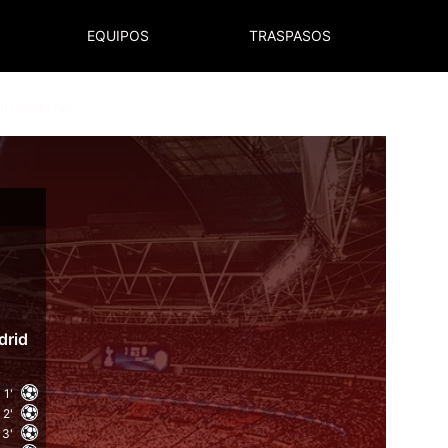
EQUIPOS
TRASPASOS
NORMATIVA
drid
1'
2'
3'