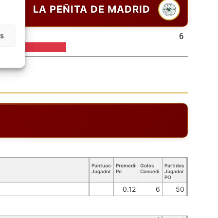
LA PEÑITA DE MADRID
as
6
Puntuación
Promedio
Goles
Partidos
Jugador
Po
Concedidos
Jugador
PO
0.12
6
50