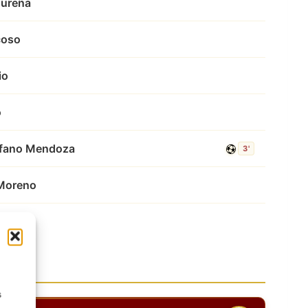
Nureña
coso
io
o
efano Mendoza
3'
Moreno
s