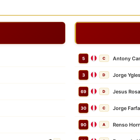
Antony Ca
5
C
Jorge Ygle
3
D
Jesus Rosa
69
D
Jorge Farf
30
C
Renso Hor
90
A