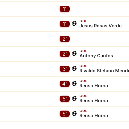
1'
GOL
1'
Jesus Rosas Verde
2'
GOL
2'
Antony Cantos
GOL
3'
Rivaldo Stefano Mend
GOL
4'
Renso Horna
GOL
5'
Renso Horna
GOL
6'
Renso Horna