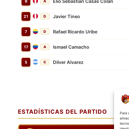
Elio Sebastian Casas Colan
9
A
Javier Tineo
21
D
Rafael Ricardo Uribe
7
D
Ismael Camacho
17
A
Dilver Alvarez
5
C
ESTADÍSTICAS DEL PARTIDO
Para 
almac
tecno
ident