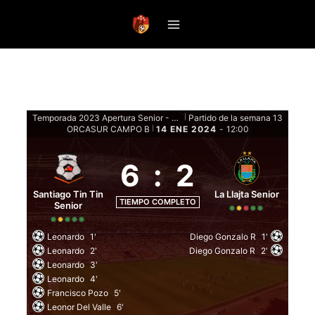
Saltar
al
contenido
Temporada 2023 Apertura Senior - Fase de Grupos Senior
Partido de la semana 13
|
ORCASUR CAMPO B
14 ENE 2024
-
12:00
|
6
:
2
Santiago Tin Tin
La Llajta Senior
TIEMPO COMPLETO
Senior
Leonardo
1'
Diego Gonzalo R
1'
Leonardo
2'
Diego Gonzalo R
2'
Leonardo
3'
Leonardo
4'
Francisco Pozo
5'
Leonor Del Valle
6'