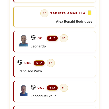
TARJETA AMARILLA
3'
Alex Ronald Rodrigues
GOL
4:2
4'
Leonardo
GOL
5:2
5'
Francisco Pozo
GOL
6:2
6'
Leonor Del Valle