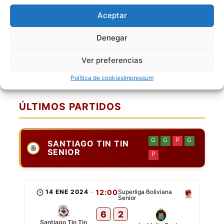
[5] Ronald Soliz M
Aceptar
[6] William Anzaldo
[10] Diego Gonzalo R
Denegar
[13] Daniel Vargas Ortega
Ver preferencias
[20] Alvaro Hidalgo T
[22] Marcelo Rene Almanza
Política de cookies
Impressum
ÚLTIMOS PARTIDOS
G
G
P
G
SANTIAGO TIN TIN
SENIOR
P
14 ENE 2024
-
12:00
Superliga Boliviana
Senior
6
2
Santiago Tin Tin