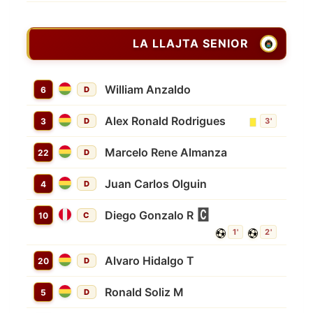
LA LLAJTA SENIOR
William Anzaldo
6
D
Alex Ronald Rodrigues
3
D
3'
Marcelo Rene Almanza
22
D
Juan Carlos Olguin
4
D
Diego Gonzalo R
10
C
1'
2'
Alvaro Hidalgo T
20
D
Ronald Soliz M
5
D