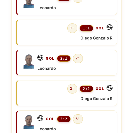
Leonardo
GOL
1'
1:1
Diego Gonzalo R
GOL
2:1
2'
Leonardo
GOL
2'
2:2
Diego Gonzalo R
GOL
3:2
3'
Leonardo