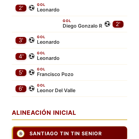
GOL
2'
Leonardo
GOL
2'
Diego Gonzalo R
GOL
3'
Leonardo
GOL
4'
Leonardo
GOL
5'
Francisco Pozo
GOL
6'
Leonor Del Valle
ALINEACIÓN INICIAL
SANTIAGO TIN TIN SENIOR