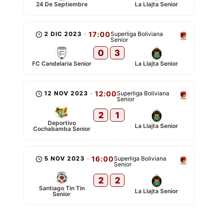
24 De Septiembre
La Llajta Senior
2 DIC 2023
-
17:00
Superliga Boliviana
Senior
0
3
FC Candelaria Senior
La Llajta Senior
12 NOV 2023
-
12:00
Superliga Boliviana
Senior
2
1
Deportivo
La Llajta Senior
Cochabamba Senior
5 NOV 2023
-
16:00
Superliga Boliviana
Senior
2
2
Santiago Tin Tin
La Llajta Senior
Senior