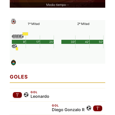
Medio tiempo: -
1ª Mitad
2ª Mitad
8'
17'
25'
33'
42'
50'
GOLES
GOL
1'
Leonardo
GOL
1'
Diego Gonzalo R