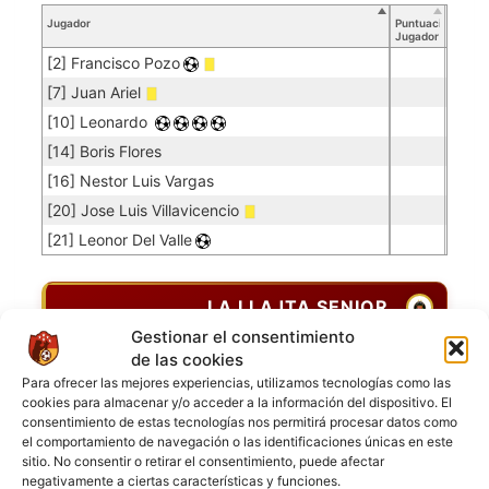
Jugador
Puntuación
Jugador
[2] Francisco Pozo
[7] Juan Ariel
[10] Leonardo
[14] Boris Flores
[16] Nestor Luis Vargas
[20] Jose Luis Villavicencio
[21] Leonor Del Valle
LA LLAJTA SENIOR
Gestionar el consentimiento
de las cookies
Jugadores de campo
Para ofrecer las mejores experiencias, utilizamos tecnologías como las
cookies para almacenar y/o acceder a la información del dispositivo. El
Jugador
Puntuación
Jugador
consentimiento de estas tecnologías nos permitirá procesar datos como
el comportamiento de navegación o las identificaciones únicas en este
[3] Alex Ronald Rodrigues
sitio. No consentir o retirar el consentimiento, puede afectar
[4] Juan Carlos Olguin
negativamente a ciertas características y funciones.