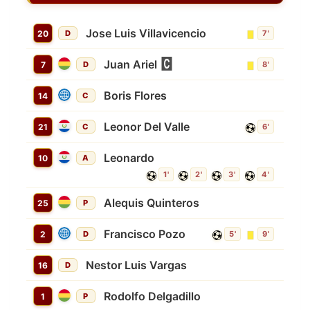
Jose Luis Villavicencio
20
D
7'
Juan Ariel
7
D
8'
Boris Flores
14
C
Leonor Del Valle
21
C
6'
Leonardo
10
A
1'
2'
3'
4'
Alequis Quinteros
25
P
Francisco Pozo
2
D
5'
9'
Nestor Luis Vargas
16
D
Rodolfo Delgadillo
1
P