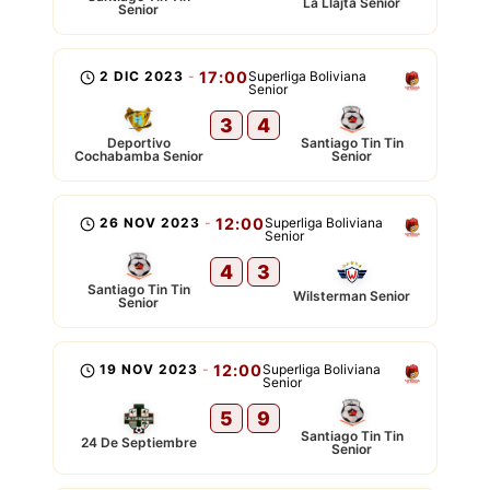
La Llajta Senior
Senior
2 DIC 2023
-
17:00
Superliga Boliviana
Senior
3
4
Deportivo
Santiago Tin Tin
Cochabamba Senior
Senior
26 NOV 2023
-
12:00
Superliga Boliviana
Senior
4
3
Santiago Tin Tin
Wilsterman Senior
Senior
19 NOV 2023
-
12:00
Superliga Boliviana
Senior
5
9
Santiago Tin Tin
24 De Septiembre
Senior