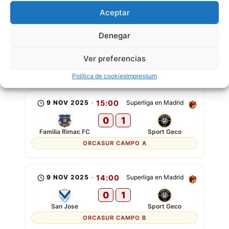
Suramericanos FC
San Jose
Aceptar
VICTORIA HERNÁNDEZ ARENA
Denegar
Ver preferencias
SPORT GECO
P
E
G
G
P
Política de cookies
Impressum
9 NOV 2025
-
15:00
Superliga en Madrid
0
1
Familia Rimac FC
Sport Geco
ORCASUR CAMPO A
9 NOV 2025
-
14:00
Superliga en Madrid
0
1
San Jose
Sport Geco
ORCASUR CAMPO B