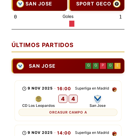
SAN JOSE
SPORT GECO
Goles
0
1
ÚLTIMOS PARTIDOS
SAN JOSE
G
G
P
G
E
9 NOV 2025
-
16:00
Superliga en Madrid
4
4
CD Los Leopardos
San Jose
ORCASUR CAMPO A
9 NOV 2025
-
14:00
Superliga en Madrid