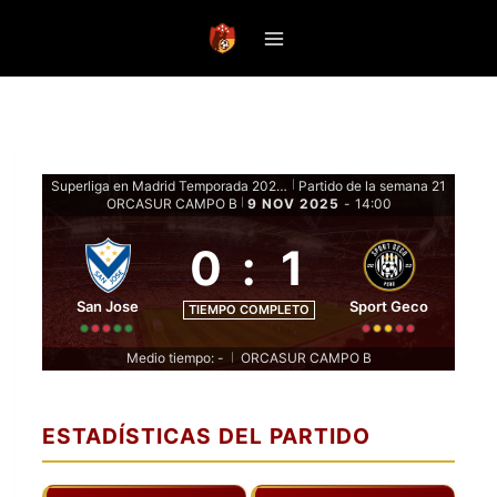
Saltar
al
contenido
Superliga en Madrid Temporada 2025 - Fase de grupos
Partido de la semana 21
|
ORCASUR CAMPO B
9 NOV 2025
-
14:00
|
0
:
1
San Jose
Sport Geco
TIEMPO COMPLETO
Medio tiempo: -
ORCASUR CAMPO B
|
ESTADÍSTICAS DEL PARTIDO