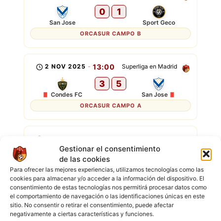
0
1
San Jose
Sport Geco
ORCASUR CAMPO B
2 NOV 2025
-
13:00
Superliga en Madrid
3
5
Condes FC
San Jose
ORCASUR CAMPO A
25 OCT 2025
-
22:00
Superliga en Madrid
Gestionar el consentimiento
0
1
de las cookies
Familia Rimac FC
San Jose
Para ofrecer las mejores experiencias, utilizamos tecnologías como las
cookies para almacenar y/o acceder a la información del dispositivo. El
consentimiento de estas tecnologías nos permitirá procesar datos como
el comportamiento de navegación o las identificaciones únicas en este
19 OCT 2025
-
16:00
Superliga en Madrid
sitio. No consentir o retirar el consentimiento, puede afectar
1
0
negativamente a ciertas características y funciones.