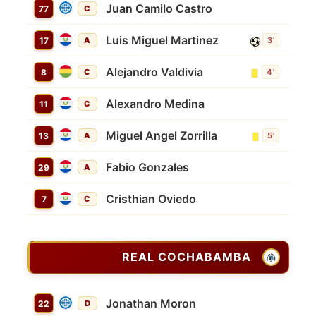
Juan Camilo Castro
77
C
Luis Miguel Martinez
17
A
3'
Alejandro Valdivia
8
C
4'
Alexandro Medina
11
C
Miguel Angel Zorrilla
13
A
5'
Fabio Gonzales
29
A
Cristhian Oviedo
7
C
REAL COCHABAMBA
Jonathan Moron
22
D