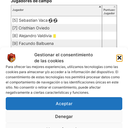
Jugadores de campo
Jugador
Puntuación
Jugador
[5] Sebastian Vaca
[7] Cristhian Oviedo
[8] Alejandro Valdivia
[9] Facundo Balbuena
[11] Alexandro Medina
Gestionar el consentimiento
[13] Miguel Angel Zorrilla
de las cookies
[17] Luis Miguel Martinez
Para ofrecer las mejores experiencias, utilizamos tecnologías como las
cookies para almacenar y/o acceder a la información del dispositivo. El
[29] Fabio Gonzales
consentimiento de estas tecnologías nos permitirá procesar datos como
[77] Juan Camilo Castro
el comportamiento de navegación o las identificaciones únicas en este
sitio. No consentir o retirar el consentimiento, puede afectar
negativamente a ciertas características y funciones.
REAL COCHABAMBA
Aceptar
Porteros
Denegar
Jugador
Puntuación
Promedio
Goles
Partidos
Jugador
Po
Concedidos
Jugador