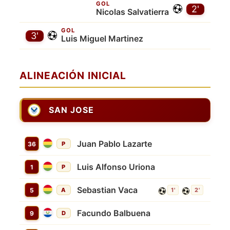
GOL
2'
Nicolas Salvatierra
GOL
3'
Luis Miguel Martinez
ALINEACIÓN INICIAL
SAN JOSE
Juan Pablo Lazarte
36
P
Luis Alfonso Uriona
1
P
Sebastian Vaca
5
A
1'
2'
Facundo Balbuena
9
D