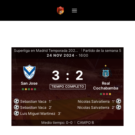
Saltar
al
contenido
Superliga en Madrid Temporada 2024-25 - Fase de grupos
Partido de la semana 5
|
24 NOV 2024
-
16:00
3
:
2
San Jose
Real
TIEMPO COMPLETO
Cochabamba
Sebastian Vaca
1'
Nicolas Salvatierra
1'
Sebastian Vaca
2'
Nicolas Salvatierra
2'
Luis Miguel Martinez
3'
Medio tiempo: 0-0
CAMPO B
|