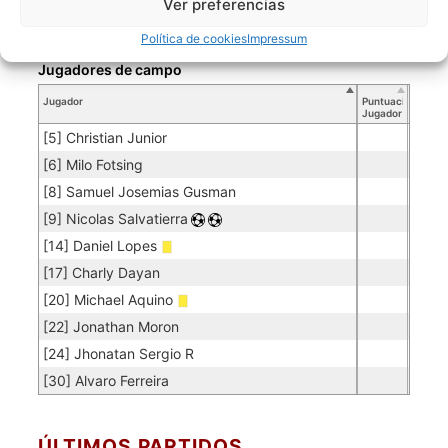
Ver preferencias
PO
[1] Jeffer Escobar
0.06
3
50
Política de cookies
Impressum
Jugadores de campo
Jugador
Puntuación
Jugador
[5] Christian Junior
[6] Milo Fotsing
[8] Samuel Josemias Gusman
[9] Nicolas Salvatierra
[14] Daniel Lopes
[17] Charly Dayan
[20] Michael Aquino
[22] Jonathan Moron
[24] Jhonatan Sergio R
[30] Alvaro Ferreira
ÚLTIMOS PARTIDOS