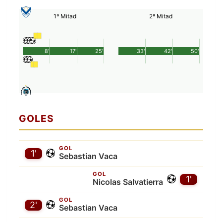
1ª Mitad
2ª Mitad
8'
17'
25'
33'
42'
50'
GOLES
GOL
1'
Sebastian Vaca
GOL
1'
Nicolas Salvatierra
GOL
2'
Sebastian Vaca