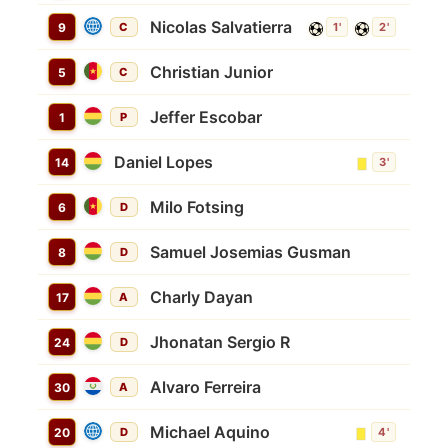
Nicolas Salvatierra
9
C
1'
2'
Christian Junior
5
C
Jeffer Escobar
1
P
Daniel Lopes
14
3'
Milo Fotsing
6
D
Samuel Josemias Gusman
8
D
Charly Dayan
17
A
Jhonatan Sergio R
24
D
Alvaro Ferreira
30
A
Michael Aquino
20
D
4'