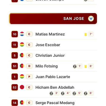
SAN JOSE
Matias Martinez
10
C
7'
Jose Escobar
11
C
Christian Junior
5
C
Milo Fotsing
51
D
1'
8'
Juan Pablo Lazarte
1
P
Hicham Ben Abdellah
52
C
3'
4'
5'
6'
Serge Pascal Medang
14
C