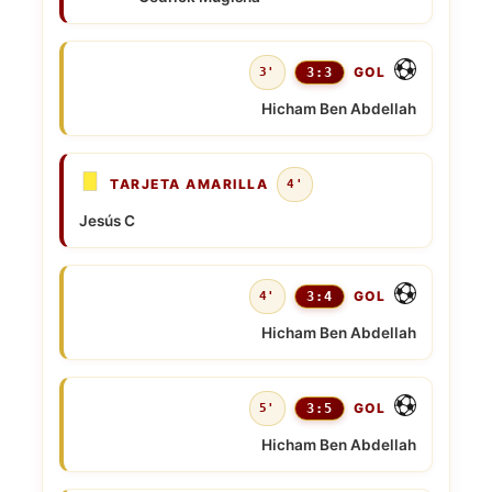
GOL
3'
3:3
Hicham Ben Abdellah
TARJETA AMARILLA
4'
Jesús C
GOL
4'
3:4
Hicham Ben Abdellah
GOL
5'
3:5
Hicham Ben Abdellah