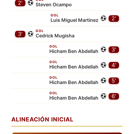
2'
Steven Ocampo
GOL
2'
Luis Miguel Martinez
GOL
3'
Cedrick Mugisha
GOL
3'
Hicham Ben Abdellah
GOL
4'
Hicham Ben Abdellah
GOL
5'
Hicham Ben Abdellah
GOL
6'
Hicham Ben Abdellah
ALINEACIÓN INICIAL