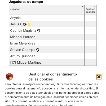
Jugadores de campo
Jugador
Puntuación
Jugador
Anyelo
Jesús C
Cedrick Mugisha
Michael Parrado
Brian Melendres
Steven Ocampo
Arturo Quiñonez
[17] Miguel Martinez
Gestionar el consentimiento
SAN JOSE
de las cookies
Para ofrecer las mejores experiencias, utilizamos tecnologías como las
cookies para almacenar y/o acceder a la información del dispositivo. El
Porteros
consentimiento de estas tecnologías nos permitirá procesar datos como
Jugador
Puntuación
Promedio
Goles
Partidos
el comportamiento de navegación o las identificaciones únicas en este
Jugador
Po
Concedidos
Jugador
sitio. No consentir o retirar el consentimiento, puede afectar
PO
negativamente a ciertas características y funciones.