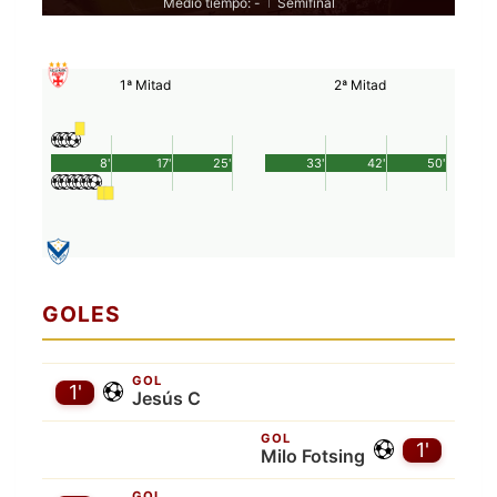
Medio tiempo: -
Semifinal
|
1ª Mitad
2ª Mitad
8'
17'
25'
33'
42'
50'
GOLES
GOL
1'
Jesús C
GOL
1'
Milo Fotsing
GOL