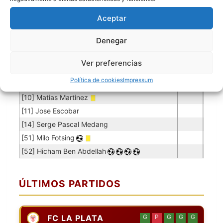
[1] Juan Pablo Lazarte
0.06
3
50
Aceptar
Jugadores de campo
Denegar
Jugador
Puntuación
Jugador
[2] Moises Aaron Quispe
Ver preferencias
[5] Christian Junior
Política de cookies
Impressum
[7] Luis Miguel Martinez
[10] Matias Martinez
[11] Jose Escobar
[14] Serge Pascal Medang
[51] Milo Fotsing
[52] Hicham Ben Abdellah
ÚLTIMOS PARTIDOS
FC LA PLATA
G
P
G
G
G