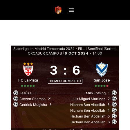
Saltar
al
contenido
Superliga en Madrid Temporada 2024 - Eliminatorias
Semifinal (Sorteo)
|
ORCASUR CAMPO B
6 OCT 2024
-
14:00
|
3
:
6
FC La Plata
San Jose
TIEMPO COMPLETO
Jesús C
1'
Milo Fotsing
1'
Steven Ocampo
2'
Luis Miguel Martinez
2'
Cedrick Mugisha
3'
Hicham Ben Abdellah
3'
Hicham Ben Abdellah
4'
Hicham Ben Abdellah
5'
Hicham Ben Abdellah
6'