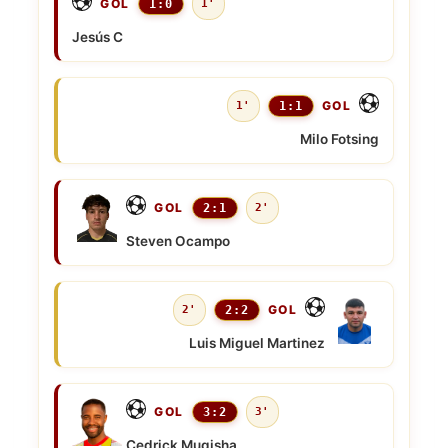
GOL
1:0
1'
Jesús C
GOL
1'
1:1
Milo Fotsing
GOL
2:1
2'
Steven Ocampo
GOL
2'
2:2
Luis Miguel Martinez
GOL
3:2
3'
Cedrick Mugisha