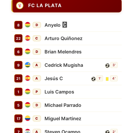
FC LA PLATA
Anyelo
8
D
Arturo Quiñonez
22
C
Brian Melendres
6
D
Cedrick Mugisha
9
A
3'
Jesús C
21
A
1'
4'
Luis Campos
1
P
Michael Parrado
5
D
Miguel Martinez
17
C
Steven Ocampo
7
A
2'