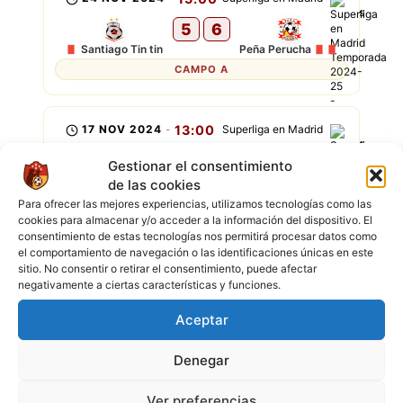
5
6
Santiago Tin tin
Peña Perucha
CAMPO A
17 NOV 2024
-
13:00
Superliga en Madrid
1
6
Gestionar el consentimiento
Unificado
Peña Perucha
de las cookies
CAMPO B
Para ofrecer las mejores experiencias, utilizamos tecnologías como las
cookies para almacenar y/o acceder a la información del dispositivo. El
consentimiento de estas tecnologías nos permitirá procesar datos como
el comportamiento de navegación o las identificaciones únicas en este
3 NOV 2024
-
15:00
Superliga en Madrid
sitio. No consentir o retirar el consentimiento, puede afectar
negativamente a ciertas características y funciones.
3
3
Peña Perucha
Independiente
Aceptar
CAMPO B
Denegar
27 OCT 2024
-
14:00
Superliga en Madrid
Ver preferencias