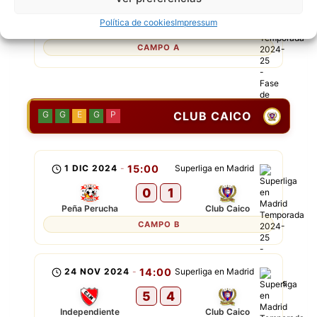
2
2
Política de cookies
Impressum
Peña Perucha
West Ham Utd
CAMPO A
CLUB CAICO
G
G
E
G
P
1 DIC 2024
-
15:00
Superliga en Madrid
0
1
Peña Perucha
Club Caico
CAMPO B
24 NOV 2024
-
14:00
Superliga en Madrid
5
4
Independiente
Club Caico