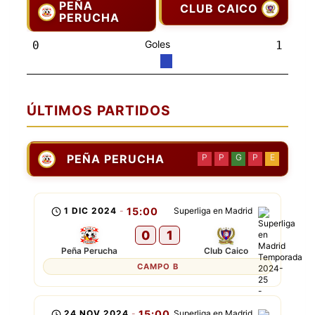
PEÑA
CLUB CAICO
PERUCHA
Goles
0
1
ÚLTIMOS PARTIDOS
PEÑA PERUCHA
P
P
G
P
E
1 DIC 2024
-
15:00
Superliga en Madrid
0
1
Peña Perucha
Club Caico
CAMPO B
24 NOV 2024
-
15:00
Superliga en Madrid