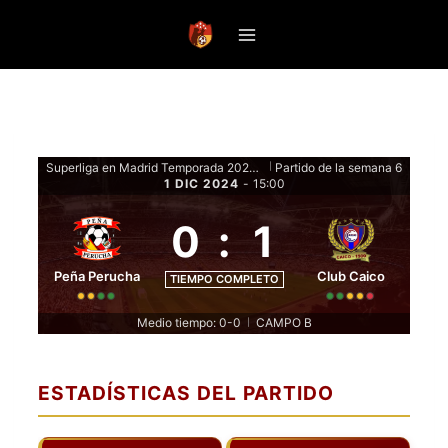
Saltar
al
contenido
Superliga en Madrid Temporada 2024-25 - Fase de grupos
Partido de la semana 6
|
1 DIC 2024
-
15:00
0
:
1
Peña Perucha
Club Caico
TIEMPO COMPLETO
Medio tiempo: 0-0
CAMPO B
|
ESTADÍSTICAS DEL PARTIDO