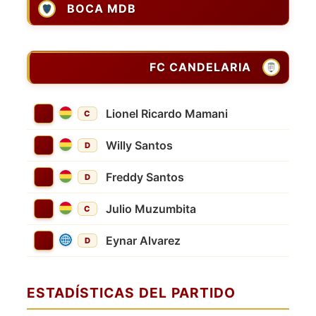
BOCA MDB
FC CANDELARIA
Lionel Ricardo Mamani
C
Willy Santos
D
Freddy Santos
D
Julio Muzumbita
C
Eynar Alvarez
D
ESTADÍSTICAS DEL PARTIDO