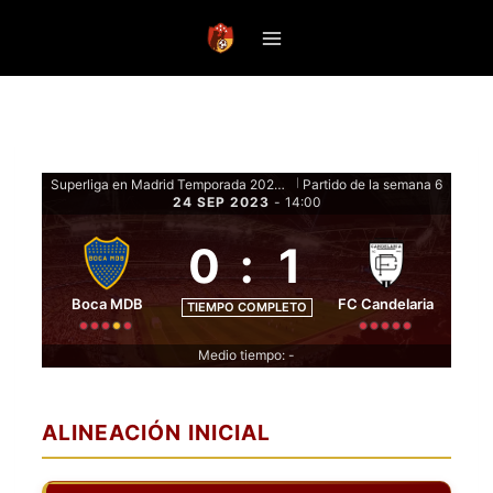
Saltar
al
contenido
Superliga en Madrid Temporada 2023 Clausura - Fase de grupos
Partido de la semana 6
|
24 SEP 2023
-
14:00
0
:
1
Boca MDB
FC Candelaria
TIEMPO COMPLETO
Medio tiempo: -
ALINEACIÓN INICIAL