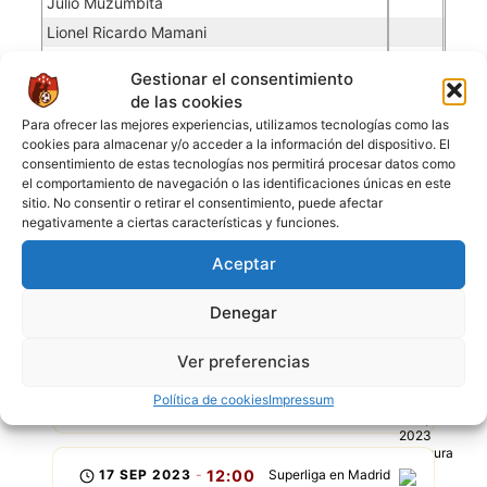
Julio Muzumbita
Lionel Ricardo Mamani
Eynar Alvarez
Gestionar el consentimiento
Freddy Santos
de las cookies
Willy Santos
Para ofrecer las mejores experiencias, utilizamos tecnologías como las
cookies para almacenar y/o acceder a la información del dispositivo. El
consentimiento de estas tecnologías nos permitirá procesar datos como
el comportamiento de navegación o las identificaciones únicas en este
ÚLTIMOS PARTIDOS
sitio. No consentir o retirar el consentimiento, puede afectar
negativamente a ciertas características y funciones.
Aceptar
BOCA MDB
P
P
P
P
P
Denegar
24 SEP 2023
-
14:00
Superliga en Madrid
Ver preferencias
0
1
Política de cookies
Impressum
Boca MDB
FC Candelaria
17 SEP 2023
-
12:00
Superliga en Madrid