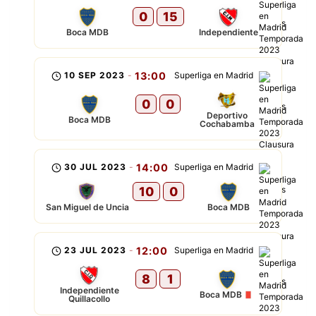
0
15
Boca MDB
Independiente
10 SEP 2023
-
13:00
Superliga en Madrid
0
0
Deportivo
Boca MDB
Cochabamba
30 JUL 2023
-
14:00
Superliga en Madrid
10
0
San Miguel de Uncia
Boca MDB
23 JUL 2023
-
12:00
Superliga en Madrid
8
1
Independiente
Boca MDB
Quillacollo