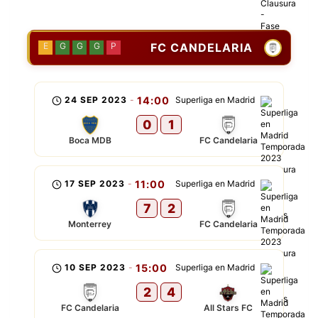
FC CANDELARIA
E
G
G
G
P
24 SEP 2023
-
14:00
Superliga en Madrid
0
1
Boca MDB
FC Candelaria
17 SEP 2023
-
11:00
Superliga en Madrid
7
2
Monterrey
FC Candelaria
10 SEP 2023
-
15:00
Superliga en Madrid
2
4
FC Candelaria
All Stars FC