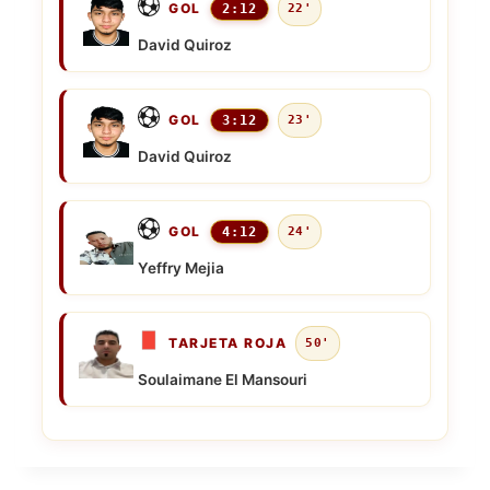
GOL
2:12
22'
David Quiroz
GOL
3:12
23'
David Quiroz
GOL
4:12
24'
Yeffry Mejia
TARJETA ROJA
50'
Soulaimane El Mansouri