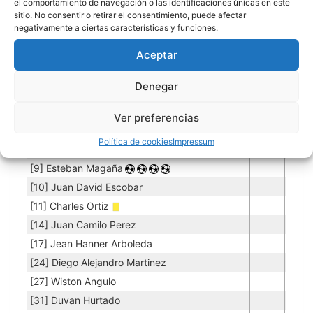
el comportamiento de navegación o las identificaciones únicas en este
Jugador
Puntuación
Promedio
Goles
Partidos
Jugador
Po
Concedidos
Jugador
sitio. No consentir o retirar el consentimiento, puede afectar
PO
negativamente a ciertas características y funciones.
[1] Luis Diego Guzman
0.00
20
Aceptar
[12] Lucas Daniel Castro
0.13
4
30
Jugadores de campo
Denegar
Jugador
Puntuación
Jugador
Ver preferencias
[7] Daniel Lopez
Política de cookies
Impressum
[8] Kevin Cox
[9] Esteban Magaña
[10] Juan David Escobar
[11] Charles Ortiz
[14] Juan Camilo Perez
[17] Jean Hanner Arboleda
[24] Diego Alejandro Martinez
[27] Wiston Angulo
[31] Duvan Hurtado