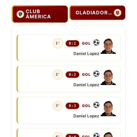
CLUB
GLADIADORES
ÁMERICA
GOL
1'
0:1
Daniel Lopez
GOL
2'
0:2
Daniel Lopez
GOL
3'
0:3
Daniel Lopez
GOL
4'