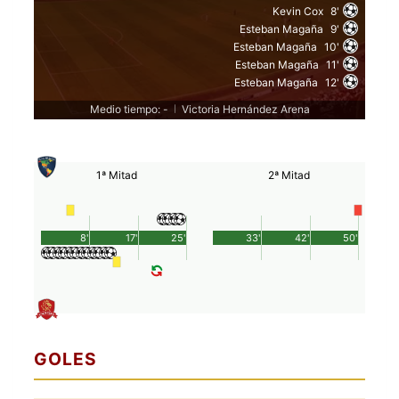
Kevin Cox
8'
Esteban Magaña
9'
Esteban Magaña
10'
Esteban Magaña
11'
Esteban Magaña
12'
Medio tiempo: -
Victoria Hernández Arena
|
1ª Mitad
2ª Mitad
8'
17'
25'
33'
42'
50'
GOLES