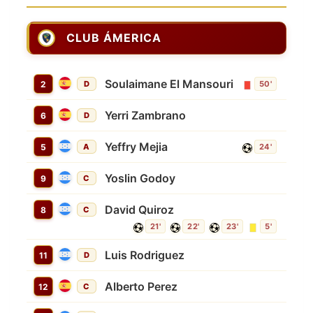
CLUB ÁMERICA
Soulaimane El Mansouri
2
D
50'
Yerri Zambrano
6
D
Yeffry Mejia
5
A
24'
Yoslin Godoy
9
C
David Quiroz
8
C
21'
22'
23'
5'
Luis Rodriguez
11
D
Alberto Perez
12
C