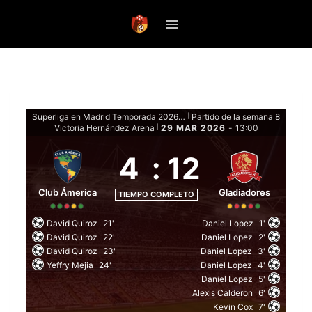
Saltar
al
contenido
Superliga en Madrid Temporada 2026 - Fase de grupos
Partido de la semana 8
|
Victoria Hernández Arena
29 MAR 2026
-
13:00
|
4
:
12
Club Ámerica
Gladiadores
TIEMPO COMPLETO
David Quiroz
21'
Daniel Lopez
1'
David Quiroz
22'
Daniel Lopez
2'
David Quiroz
23'
Daniel Lopez
3'
Yeffry Mejia
24'
Daniel Lopez
4'
Daniel Lopez
5'
Alexis Calderon
6'
Kevin Cox
7'