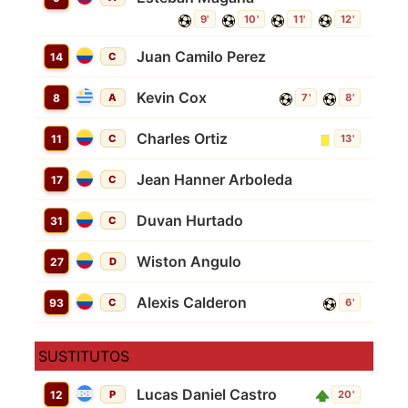
9'
10'
11'
12'
Juan Camilo Perez
14
C
Kevin Cox
8
A
7'
8'
Charles Ortiz
11
C
13'
Jean Hanner Arboleda
17
C
Duvan Hurtado
31
C
Wiston Angulo
27
D
Alexis Calderon
93
C
6'
SUSTITUTOS
Lucas Daniel Castro
12
P
20'