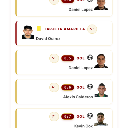
0:4
Daniel Lopez
TARJETA AMARILLA
5'
David Quiroz
GOL
5'
0:5
Daniel Lopez
GOL
6'
0:6
Alexis Calderon
GOL
7'
0:7
Kevin Cox