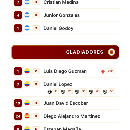
Cristian Medina
7
C
Junior Gonzales
4
D
Daniel Godoy
1
C
GLADIADORES
Luis Diego Guzman
1
P
20'
Daniel Lopez
7
D
1'
2'
3'
4'
5'
Juan David Escobar
10
C
Diego Alejandro Martinez
24
D
Esteban Magaña
9
A