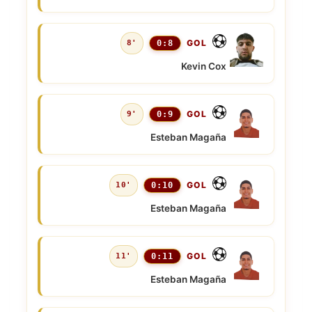
GOL
8'
0:8
Kevin Cox
GOL
9'
0:9
Esteban Magaña
GOL
10'
0:10
Esteban Magaña
GOL
11'
0:11
Esteban Magaña