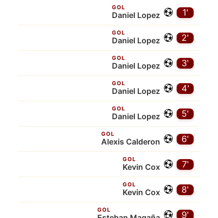
GOL
1'
Daniel Lopez
GOL
2'
Daniel Lopez
GOL
3'
Daniel Lopez
GOL
4'
Daniel Lopez
GOL
5'
Daniel Lopez
GOL
6'
Alexis Calderon
GOL
7'
Kevin Cox
GOL
8'
Kevin Cox
GOL
9'
Esteban Magaña