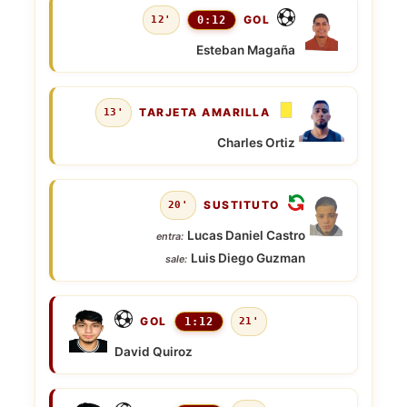
GOL
12'
0:12
Esteban Magaña
TARJETA AMARILLA
13'
Charles Ortiz
SUSTITUTO
20'
Lucas Daniel Castro
entra:
Luis Diego Guzman
sale:
GOL
1:12
21'
David Quiroz