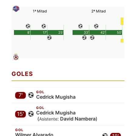
1ª Mitad
2ª Mitad
8'
17'
25'
33'
42'
50'
GOLES
GOL
7'
Cedrick Mugisha
GOL
Cedrick Mugisha
15'
(
:
David Nambera
)
Asistente
GOL
Wilmer Alvarado