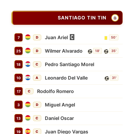
SANTIAGO TIN TIN
Juan Ariel
7
D
50'
Wilmer Alvarado
25
D
18'
35'
Pedro Santiago Morel
18
C
Leonardo Del Valle
10
A
31'
Rodolfo Romero
17
C
Miguel Angel
3
D
Daniel Oscar
13
C
Juan Diego Vargas
19
C