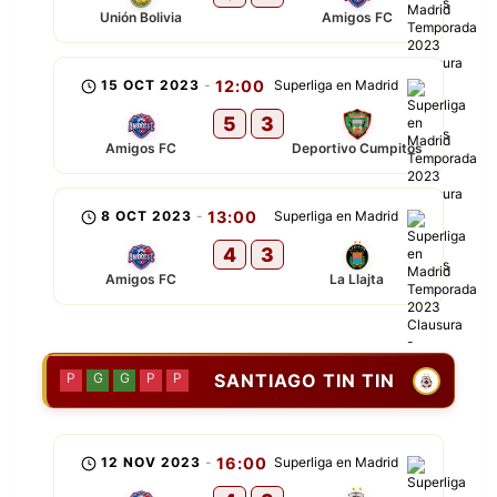
Unión Bolivia
Amigos FC
15 OCT 2023
-
12:00
Superliga en Madrid
5
3
Amigos FC
Deportivo Cumpitos
8 OCT 2023
-
13:00
Superliga en Madrid
4
3
Amigos FC
La Llajta
SANTIAGO TIN TIN
P
G
G
P
P
12 NOV 2023
-
16:00
Superliga en Madrid