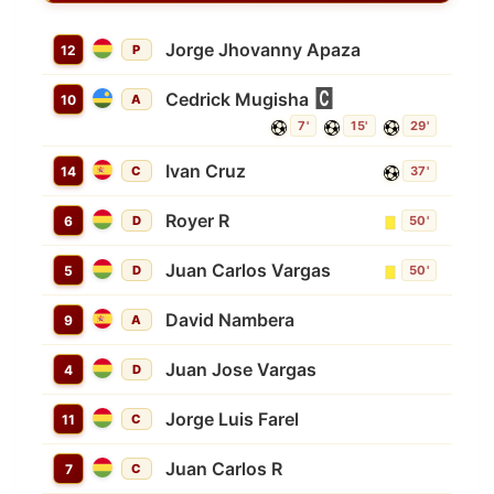
Jorge Jhovanny Apaza
12
P
Cedrick Mugisha
10
A
7'
15'
29'
Ivan Cruz
14
C
37'
Royer R
6
D
50'
Juan Carlos Vargas
5
D
50'
David Nambera
9
A
Juan Jose Vargas
4
D
Jorge Luis Farel
11
C
Juan Carlos R
7
C