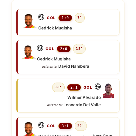
GOL
1:0
7'
Cedrick Mugisha
GOL
2:0
15'
Cedrick Mugisha
David Nambera
asistente:
GOL
18'
2:1
Wilmer Alvarado
Leonardo Del Valle
asistente:
GOL
3:1
29'