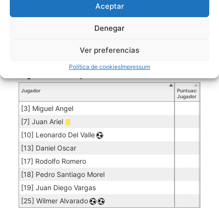
[11] Jorge Luis Farel
Aceptar
[14] Ivan Cruz
Denegar
SANTIAGO TIN TIN
Ver preferencias
Política de cookies
Impressum
Jugadores de campo
Jugador
Puntuación
Jugador
[3] Miguel Angel
[7] Juan Ariel
[10] Leonardo Del Valle
[13] Daniel Oscar
[17] Rodolfo Romero
[18] Pedro Santiago Morel
[19] Juan Diego Vargas
[25] Wilmer Alvarado