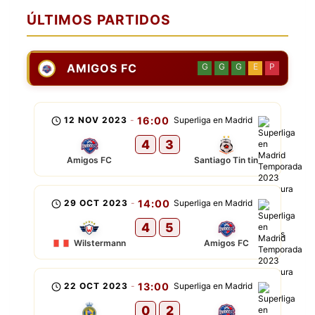
ÚLTIMOS PARTIDOS
AMIGOS FC
G
G
G
E
P
12 NOV 2023
-
16:00
Superliga en Madrid
4
3
Amigos FC
Santiago Tin tin
29 OCT 2023
-
14:00
Superliga en Madrid
4
5
Wilstermann
Amigos FC
22 OCT 2023
-
13:00
Superliga en Madrid
0
2