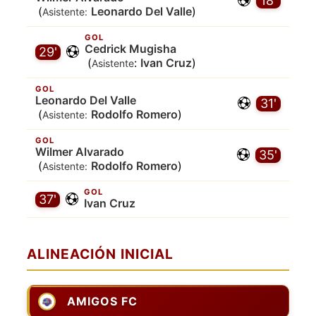
18'
(
Leonardo Del Valle
)
Asistente:
GOL
Cedrick Mugisha
29'
(
:
Ivan Cruz
)
Asistente
GOL
Leonardo Del Valle
31'
(
Rodolfo Romero
)
Asistente:
GOL
Wilmer Alvarado
35'
(
Rodolfo Romero
)
Asistente:
GOL
37'
Ivan Cruz
ALINEACIÓN INICIAL
AMIGOS FC