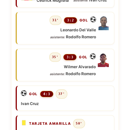
Ivan Cruz
Cedrick Mugisha
asistente:
GOL
31'
3:2
Leonardo Del Valle
Rodolfo Romero
asistente:
GOL
35'
3:3
Wilmer Alvarado
Rodolfo Romero
asistente:
GOL
4:3
37'
Ivan Cruz
TARJETA AMARILLA
50'