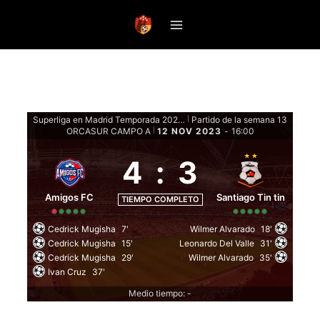
Saltar
al
contenido
Superliga en Madrid Temporada 2023 Clausura - Fase de grupos
Partido de la semana 13
|
ORCASUR CAMPO A
12 NOV 2023
-
16:00
|
4
:
3
Amigos FC
Santiago Tin tin
TIEMPO COMPLETO
Cedrick Mugisha
7'
Wilmer Alvarado
18'
Cedrick Mugisha
15'
Leonardo Del Valle
31'
Cedrick Mugisha
29'
Wilmer Alvarado
35'
Ivan Cruz
37'
Medio tiempo: -