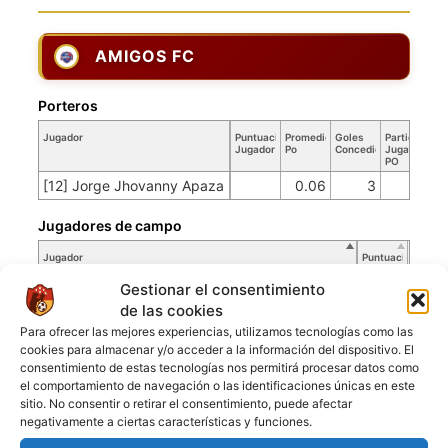
AMIGOS FC
Porteros
Jugador
Puntuación
Promedio
Goles
Partidos
Jugador
Po
Concedidos
Jugador
PO
[12] Jorge Jhovanny Apaza
0.06
3
50
Jugadores de campo
Jugador
Puntuación
Jugador
Gestionar el consentimiento
[4] Juan Jose Vargas
de las cookies
[5] Juan Carlos Vargas
Para ofrecer las mejores experiencias, utilizamos tecnologías como las
[6] Royer R
cookies para almacenar y/o acceder a la información del dispositivo. El
consentimiento de estas tecnologías nos permitirá procesar datos como
[7] Juan Carlos R
el comportamiento de navegación o las identificaciones únicas en este
[9] David Nambera
sitio. No consentir o retirar el consentimiento, puede afectar
negativamente a ciertas características y funciones.
[10] Cedrick Mugisha