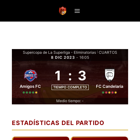
Saltar
al
contenido
Supercopa de La Superliga - Eliminatorias
CUARTOS
|
8 DIC 2023
-
16:05
1
:
3
Amigos FC
FC Candelaria
TIEMPO COMPLETO
Medio tiempo: -
ESTADÍSTICAS DEL PARTIDO