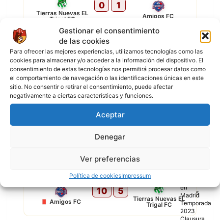
0
1
Tierras Nuevas EL
Amigos FC
Trigal FC
Gestionar el consentimiento
de las cookies
8 DIC 2023
-
10:30
Supercopa en Madrid
Para ofrecer las mejores experiencias, utilizamos tecnologías como las
cookies para almacenar y/o acceder a la información del dispositivo. El
2
0
consentimiento de estas tecnologías nos permitirá procesar datos como
Real Cochabamba
el comportamiento de navegación o las identificaciones únicas en este
Amigos FC
Senior
sitio. No consentir o retirar el consentimiento, puede afectar
negativamente a ciertas características y funciones.
26 NOV 2023
-
15:00
Superliga en Madrid
Aceptar
3
3
Denegar
FC La Plata
Amigos FC
Ver preferencias
19 NOV 2023
-
16:00
Superliga en Madrid
Política de cookies
Impressum
10
5
Tierras Nuevas EL
Amigos FC
Trigal FC