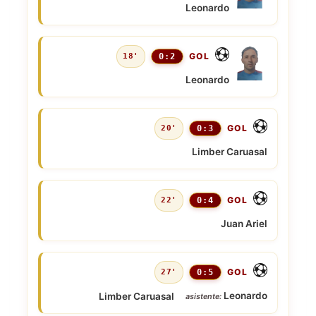
Leonardo
GOL
18'
0:2
Leonardo
GOL
20'
0:3
Limber Caruasal
GOL
22'
0:4
Juan Ariel
GOL
27'
0:5
Leonardo
Limber Caruasal
asistente: