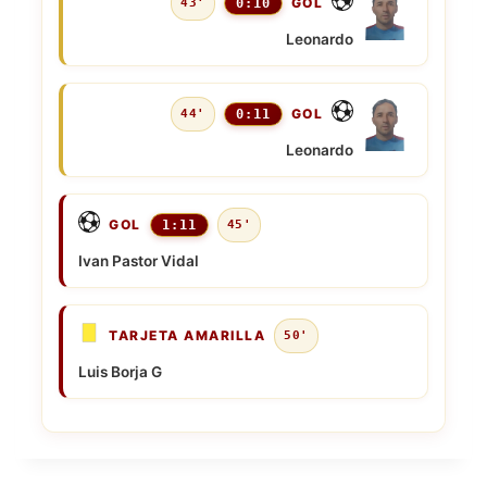
GOL
43'
0:10
Leonardo
GOL
44'
0:11
Leonardo
GOL
1:11
45'
Ivan Pastor Vidal
TARJETA AMARILLA
50'
Luis Borja G