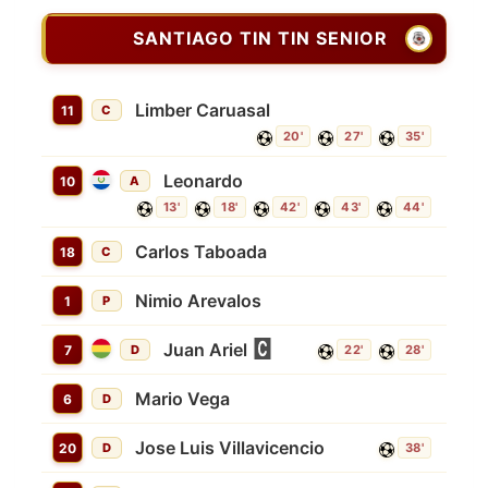
SANTIAGO TIN TIN SENIOR
Limber Caruasal
11
C
20'
27'
35'
Leonardo
10
A
13'
18'
42'
43'
44'
Carlos Taboada
18
C
Nimio Arevalos
1
P
Juan Ariel
7
D
22'
28'
Mario Vega
6
D
Jose Luis Villavicencio
20
D
38'