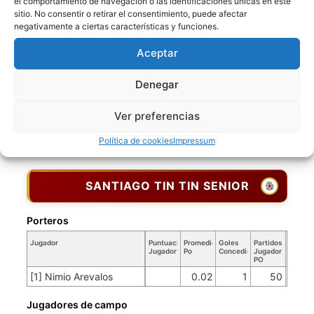
el comportamiento de navegación o las identificaciones únicas en este
[8] Ferando Aguilar
sitio. No consentir o retirar el consentimiento, puede afectar
negativamente a ciertas características y funciones.
[9] Ivan Pastor Vidal
[10] Ruddy S
Aceptar
[11] Daniel Lara U
Denegar
[16] Jean Jasel Pozo
[17] Orlando G
Ver preferencias
[23] Luis Borja Gonzales
Política de cookies
Impressum
[23] Luis Borja G
SANTIAGO TIN TIN SENIOR
Porteros
Jugador
Puntuación
Promedio
Goles
Partidos
Jugador
Po
Concedidos
Jugador
PO
[1] Nimio Arevalos
0.02
1
50
Jugadores de campo