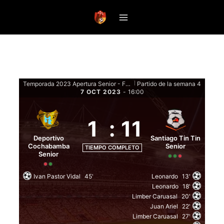
Saltar
al
contenido
Temporada 2023 Apertura Senior - Fase de Grupos Senior
Partido de la semana 4
|
7 OCT 2023
-
16:00
1
:
11
Deportivo
Santiago Tin Tin
Cochabamba
Senior
TIEMPO COMPLETO
Senior
Ivan Pastor Vidal
45'
Leonardo
13'
Leonardo
18'
Limber Caruasal
20'
Juan Ariel
22'
Limber Caruasal
27'