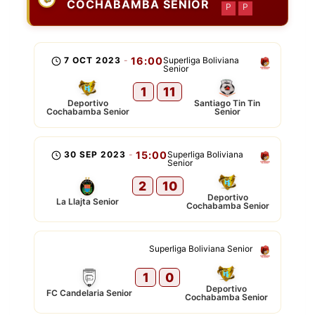
COCHABAMBA SENIOR
P
P
7 OCT 2023
-
16:00
Superliga Boliviana
Senior
1
11
Deportivo
Santiago Tin Tin
Cochabamba Senior
Senior
30 SEP 2023
-
15:00
Superliga Boliviana
Senior
2
10
Deportivo
La Llajta Senior
Cochabamba Senior
Superliga Boliviana Senior
1
0
Deportivo
FC Candelaria Senior
Cochabamba Senior