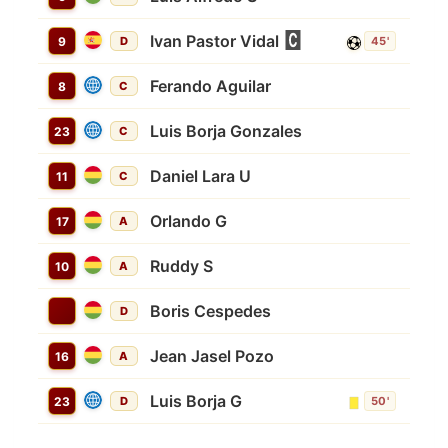
Ivan Pastor Vidal
9
D
45'
Ferando Aguilar
8
C
Luis Borja Gonzales
23
C
Daniel Lara U
11
C
Orlando G
17
A
Ruddy S
10
A
Boris Cespedes
D
Jean Jasel Pozo
16
A
Luis Borja G
23
D
50'