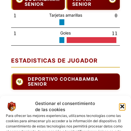
SENIOR
SENIOR
Tarjetas amarillas
1
0
Goles
1
11
ESTADISTICAS DE JUGADOR
DEPORTIVO COCHABAMBA
SENIOR
Jugadores de campo
Gestionar el consentimiento
de las cookies
Jugador
Puntuación
Jugador
Para ofrecer las mejores experiencias, utilizamos tecnologías como las
Boris Cespedes
cookies para almacenar y/o acceder a la información del dispositivo. El
consentimiento de estas tecnologías nos permitirá procesar datos como
[6] Luis Alfredo S