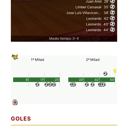
Juan Ariel
28'
Limber Caruasal
35'
Jose Luis Villavicencio
38'
Leonardo
42'
Leonardo
43'
Leonardo
44'
Medio tiempo: 0-4
1ª Mitad
2ª Mitad
8'
17'
25'
33'
42'
50'
GOLES