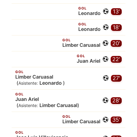
GOL
13'
Leonardo
GOL
18'
Leonardo
GOL
20'
Limber Caruasal
GOL
22'
Juan Ariel
GOL
Limber Caruasal
27'
(
Leonardo
)
Asistente:
GOL
Juan Ariel
28'
(
Limber Caruasal
)
Asistente:
GOL
35'
Limber Caruasal
GOL