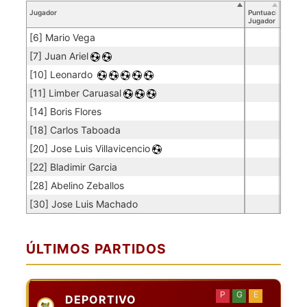
Jugador
Puntuación
Jugador
[6] Mario Vega
[7] Juan Ariel
[10] Leonardo
[11] Limber Caruasal
[14] Boris Flores
[18] Carlos Taboada
[20] Jose Luis Villavicencio
[22] Bladimir Garcia
[28] Abelino Zeballos
[30] Jose Luis Machado
ÚLTIMOS PARTIDOS
P
G
E
DEPORTIVO