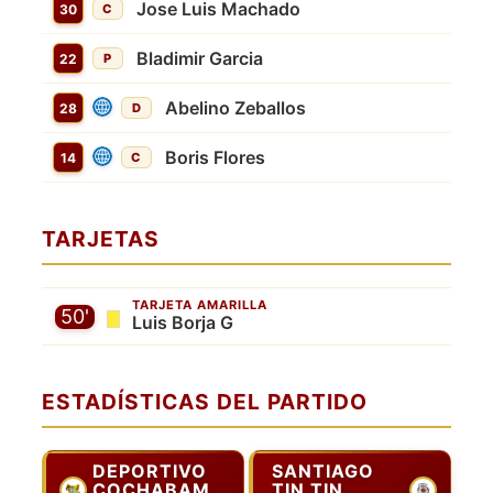
Jose Luis Machado
30
C
Bladimir Garcia
22
P
Abelino Zeballos
28
D
Boris Flores
14
C
TARJETAS
TARJETA AMARILLA
50'
Luis Borja G
ESTADÍSTICAS DEL PARTIDO
DEPORTIVO
SANTIAGO
COCHABAMBA
TIN TIN