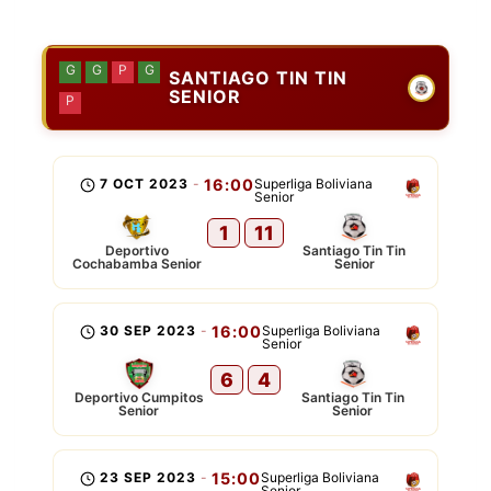
G
G
P
G
SANTIAGO TIN TIN
SENIOR
P
7 OCT 2023
-
16:00
Superliga Boliviana
Senior
1
11
Deportivo
Santiago Tin Tin
Cochabamba Senior
Senior
30 SEP 2023
-
16:00
Superliga Boliviana
Senior
6
4
Deportivo Cumpitos
Santiago Tin Tin
Senior
Senior
23 SEP 2023
-
15:00
Superliga Boliviana
Senior