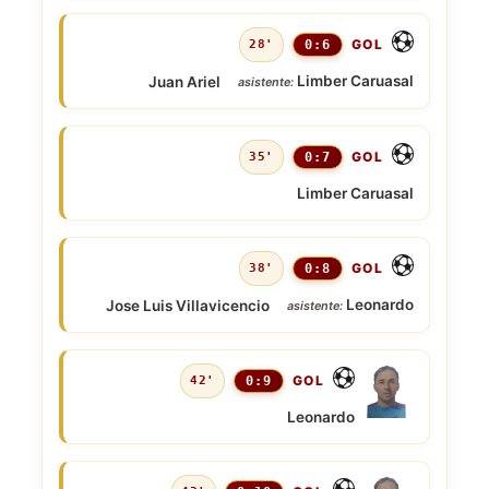
GOL
28'
0:6
Limber Caruasal
Juan Ariel
asistente:
GOL
35'
0:7
Limber Caruasal
GOL
38'
0:8
Leonardo
Jose Luis Villavicencio
asistente:
GOL
42'
0:9
Leonardo