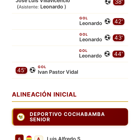
Jose Luis Villavicencio
38'
(
Leonardo
)
Asistente:
GOL
42'
Leonardo
GOL
43'
Leonardo
GOL
44'
Leonardo
GOL
45'
Ivan Pastor Vidal
ALINEACIÓN INICIAL
DEPORTIVO COCHABAMBA
SENIOR
Luis Alfredo S
6
A