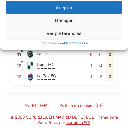
Sport Geco
6
2
-1
3
Aceptar
Chocolateros Futy Futy
7
4
-8
2
Denegar
▲
8
1
0
1
▲
Union FC
9
2
-4
1
Ver preferencias
▼
Aston Birra
10
5
-13
1
Política de cookies
Impressum
▲
Eci FC
11
0
0
0
▼
Done FC
12
1
-4
0
La Paz FC
13
1
-5
0
AVISO LEGAL
Política de cookies (UE)
© 2026 SUPERLIGA EN MADRID DE FUTBOL - Tema para
WordPress por
Kadence WP