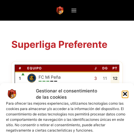
Saltar
al
contenido
Superliga Preferente
#
EQUIPO
J
DG
PT
▲
FC Mi Peña
1
3
11
12
▼
Titanes FC
2
4
12
10
Gestionar el consentimiento
de las cookies
Red Falcons FC
3
5
7
10
Para ofrecer las mejores experiencias, utilizamos tecnologías como las
cookies para almacenar y/o acceder a la información del dispositivo. El
MH Borussia FC
4
3
3
6
consentimiento de estas tecnologías nos permitirá procesar datos como
el comportamiento de navegación o las identificaciones únicas en este
Mentriguayos FC
5
3
2
4
sitio. No consentir o retirar el consentimiento, puede afectar
negativamente a ciertas características y funciones.