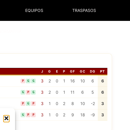
EQUIPOS
TRASPASOS
NORMATIVA
J
G
E
P
GF
GC
DG
PT
3
2
0
1
16
10
6
6
P
G
G
3
2
0
1
11
6
5
6
G
P
G
3
1
0
2
8
10
-2
3
P
G
P
3
1
0
2
9
18
-9
3
G
P
P