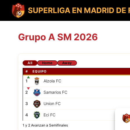
Saltar
al
SUPERLIGA EN MADRID DE
contenido
Grupo A SM 2026
All
Home
Away
#
EQUIPO
▲
1
Alzola FC
▼
2
Samarios FC
3
Union FC
4
Eci FC
1 y 2 Avanzan a Semifinales