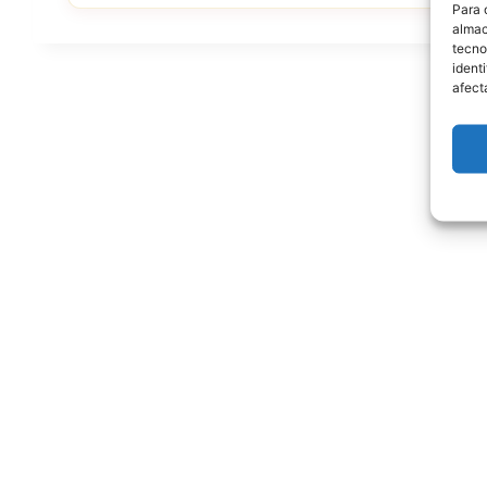
Para 
almac
tecno
ident
afect