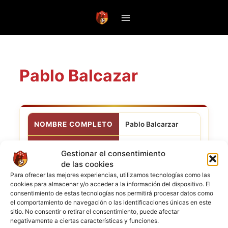
Saltar
al
contenido
Pablo Balcazar
NOMBRE COMPLETO
Pablo Balcarzar
POSICIÓN
Portero
Gestionar el consentimiento
de las cookies
CLUB ACTUAL
F.C Diabolicos
Para ofrecer las mejores experiencias, utilizamos tecnologías como las
cookies para almacenar y/o acceder a la información del dispositivo. El
consentimiento de estas tecnologías nos permitirá procesar datos como
NACIONALIDAD
el comportamiento de navegación o las identificaciones únicas en este
sitio. No consentir o retirar el consentimiento, puede afectar
negativamente a ciertas características y funciones.