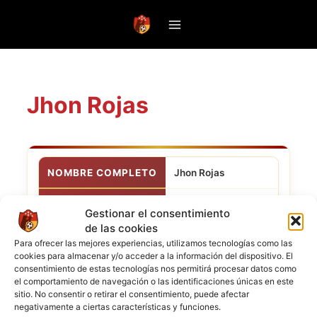
Saltar
al
contenido
Jhon Rojas
NOMBRE COMPLETO
Jhon Rojas
POSICIÓN
Delantero
Gestionar el consentimiento
de las cookies
CLUB ACTUAL
Wilstermann
Para ofrecer las mejores experiencias, utilizamos tecnologías como las
cookies para almacenar y/o acceder a la información del dispositivo. El
consentimiento de estas tecnologías nos permitirá procesar datos como
NACIONALIDAD
el comportamiento de navegación o las identificaciones únicas en este
sitio. No consentir o retirar el consentimiento, puede afectar
negativamente a ciertas características y funciones.