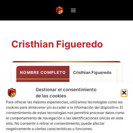
Saltar
al
contenido
Cristhian Figueredo
NOMBRE COMPLETO
Cristhian Figueredo
POSICIÓN
Mediocampista
Gestionar el consentimiento
de las cookies
CLUB ACTUAL
West Ham Utd
Para ofrecer las mejores experiencias, utilizamos tecnologías como las
cookies para almacenar y/o acceder a la información del dispositivo. El
consentimiento de estas tecnologías nos permitirá procesar datos como
NACIONALIDAD
el comportamiento de navegación o las identificaciones únicas en este
sitio. No consentir o retirar el consentimiento, puede afectar
negativamente a ciertas características y funciones.