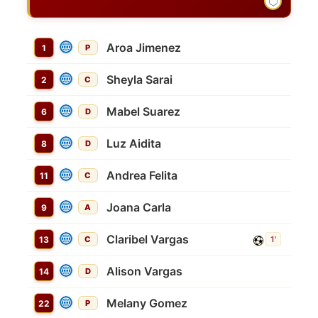
Aroa Jimenez
1
P
Sheyla Sarai
2
C
Mabel Suarez
6
D
Luz Aidita
8
D
Andrea Felita
11
C
Joana Carla
9
A
Claribel Vargas
13
C
1'
Alison Vargas
14
D
Melany Gomez
22
P