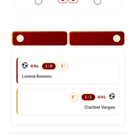
GOL
1:0
1'
Lorena Romero
GOL
1'
1:1
Claribel Vargas