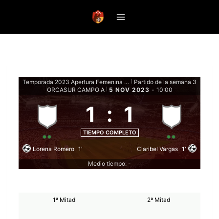
Saltar
al
contenido
Temporada 2023 Apertura Femenina - Fase de Grupos
Partido de la semana 3
|
ORCASUR CAMPO A
5 NOV 2023
-
10:00
|
1
:
1
TIEMPO COMPLETO
Lorena Romero
1'
Claribel Vargas
1'
Medio tiempo: -
1ª Mitad
2ª Mitad