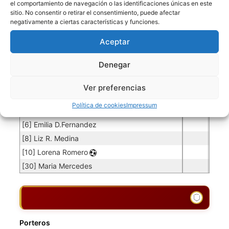
el comportamiento de navegación o las identificaciones únicas en este
sitio. No consentir o retirar el consentimiento, puede afectar
negativamente a ciertas características y funciones.
Jugadores de campo
Aceptar
Jugador
Puntuación
Jugador
Denegar
[2] Maria Gricelda
[2] Maria G. Ovideo
Ver preferencias
[4] Arlen Heydee
Política de cookies
Impressum
[6] Juldarlin Barrera
[6] Emilia D.Fernandez
[8] Liz R. Medina
[10] Lorena Romero
[30] Maria Mercedes
Porteros