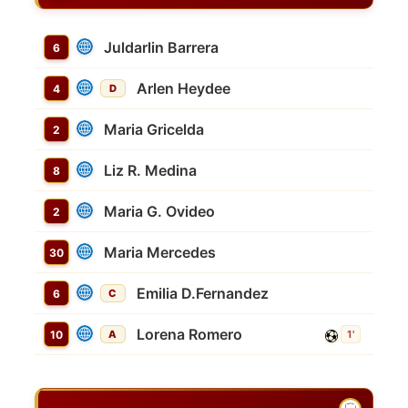
Juldarlin Barrera
6
Arlen Heydee
4
D
Maria Gricelda
2
Liz R. Medina
8
Maria G. Ovideo
2
Maria Mercedes
30
Emilia D.Fernandez
6
C
Lorena Romero
10
A
1'