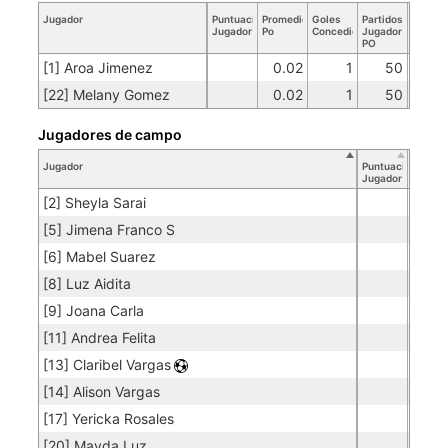
Jugador
Puntuación
Promedio
Goles
Partidos
Jugador
Po
Concedidos
Jugador
PO
[1] Aroa Jimenez
0.02
1
50
[22] Melany Gomez
0.02
1
50
Jugadores de campo
Jugador
Puntuación
Jugador
[2] Sheyla Sarai
[5] Jimena Franco S
[6] Mabel Suarez
[8] Luz Aidita
[9] Joana Carla
[11] Andrea Felita
[13] Claribel Vargas
[14] Alison Vargas
[17] Yericka Rosales
[20] Mayda Luz