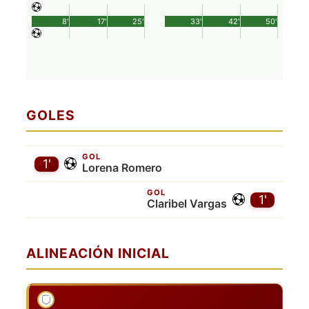
8'
17'
25'
33'
42'
50'
GOLES
GOL
1'
Lorena Romero
GOL
1'
Claribel Vargas
ALINEACIÓN INICIAL