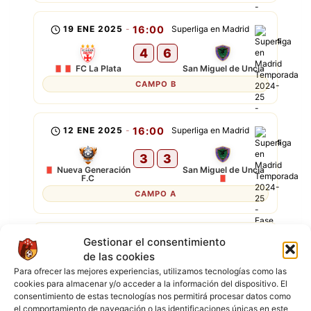
19 ENE 2025
-
16:00
Superliga en Madrid
4
6
FC La Plata
San Miguel de Uncia
CAMPO B
12 ENE 2025
-
16:00
Superliga en Madrid
3
3
Nueva Generación
San Miguel de Uncia
F.C
CAMPO A
22 DIC 2024
-
17:00
Superliga en Madrid
Gestionar el consentimiento
de las cookies
1
0
Para ofrecer las mejores experiencias, utilizamos tecnologías como las
San Miguel de Uncia
FC River
cookies para almacenar y/o acceder a la información del dispositivo. El
CAMPO B
consentimiento de estas tecnologías nos permitirá procesar datos como
el comportamiento de navegación o las identificaciones únicas en este