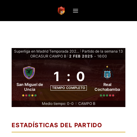
Saltar
al
contenido
Superliga en Madrid Temporada 2024-25 - Fase de grupos
Partido de la semana 13
|
ORCASUR CAMPO B
2 FEB 2025
-
16:00
|
1
:
0
San Miguel de
Real
TIEMPO COMPLETO
Uncia
Cochabamba
Medio tiempo: 0-0
CAMPO B
|
ESTADÍSTICAS DEL PARTIDO