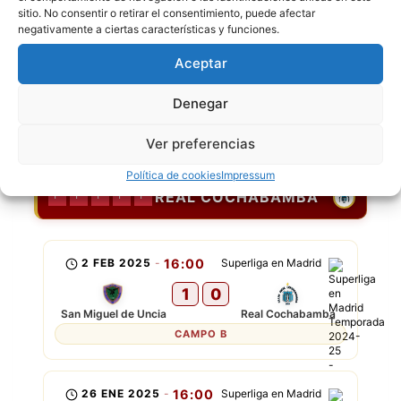
sitio. No consentir o retirar el consentimiento, puede afectar
negativamente a ciertas características y funciones.
22 DIC 2024
-
14:00
Superliga en Madrid
Aceptar
5
1
San Jose
San Miguel de Uncia
Denegar
CAMPO B
Ver preferencias
Política de cookies
Impressum
REAL COCHABAMBA
P
P
P
P
P
2 FEB 2025
-
16:00
Superliga en Madrid
1
0
San Miguel de Uncia
Real Cochabamba
CAMPO B
26 ENE 2025
-
16:00
Superliga en Madrid