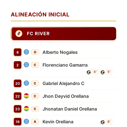
ALINEACIÓN INICIAL
FC RIVER
Alberto Nogales
8
D
Florenciano Gamarra
2
C
4'
5'
Gabriel Alejandro C
20
C
Jhon Deyvid Orellana
22
C
Jhonatan Daniel Orellana
23
C
Kevin Orellana
19
A
6'