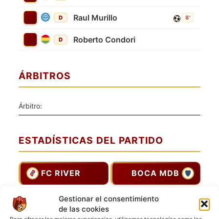
Raul Murillo
D
8'
Roberto Condori
D
ÁRBITROS
Árbitro:
ESTADÍSTICAS DEL PARTIDO
FC RIVER
BOCA MDB
Goles
7
4
Gestionar el consentimiento
de las cookies