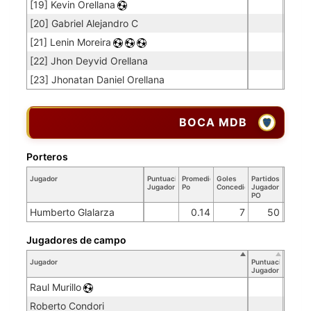
[19] Kevin Orellana
[20] Gabriel Alejandro C
[21] Lenin Moreira
[22] Jhon Deyvid Orellana
[23] Jhonatan Daniel Orellana
BOCA MDB
Porteros
Jugador
Puntuación
Promedio
Goles
Partidos
Jugador
Po
Concedidos
Jugador
PO
Humberto Glalarza
0.14
7
50
Jugadores de campo
Jugador
Puntuación
Jugador
Raul Murillo
Roberto Condori