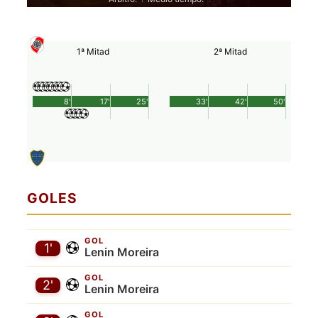
1ª Mitad
2ª Mitad
8'
17'
25'
33'
42'
50'
GOLES
GOL
1'
Lenin Moreira
GOL
2'
Lenin Moreira
GOL