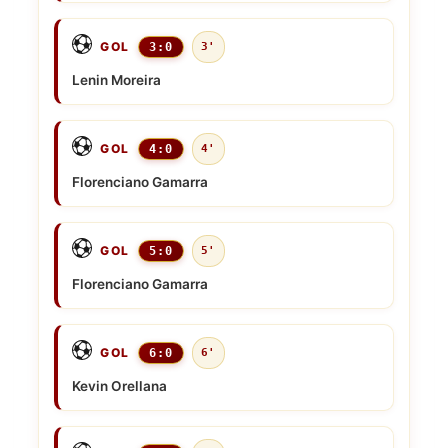
GOL
3:0
3'
Lenin Moreira
GOL
4:0
4'
Florenciano Gamarra
GOL
5:0
5'
Florenciano Gamarra
GOL
6:0
6'
Kevin Orellana