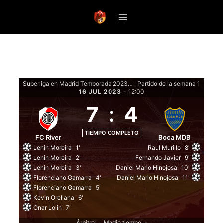
Saltar
al
contenido
Superliga en Madrid Temporada 2023 Clausura - Fase de grupos
Partido de la semana 1
|
16 JUL 2023
-
12:00
7
:
4
TIEMPO COMPLETO
FC River
Boca MDB
Lenin Moreira
1'
Raul Murillo
8'
Lenin Moreira
2'
Fernando Javier
9'
Lenin Moreira
3'
Daniel Mario Hinojosa
10'
Florenciano Gamarra
4'
Daniel Mario Hinojosa
11'
Florenciano Gamarra
5'
Kevin Orellana
6'
Onar Lolin
7'
Árbitro:
Medio tiempo: -
|