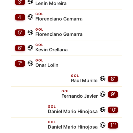
3'
Lenin Moreira
GOL
4'
Florenciano Gamarra
GOL
5'
Florenciano Gamarra
GOL
6'
Kevin Orellana
GOL
7'
Onar Lolin
GOL
8'
Raul Murillo
GOL
9'
Fernando Javier
GOL
10'
Daniel Mario Hinojosa
GOL
11'
Daniel Mario Hinojosa