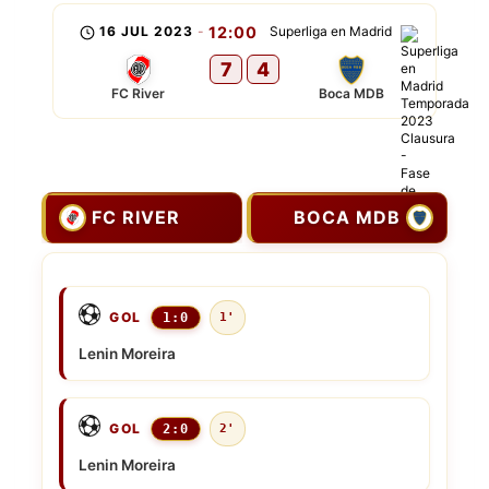
16 JUL 2023
-
12:00
Superliga en Madrid
7
4
FC River
Boca MDB
FC RIVER
BOCA MDB
GOL
1:0
1'
Lenin Moreira
GOL
2:0
2'
Lenin Moreira