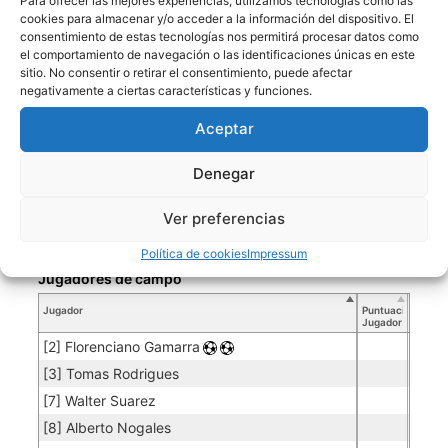
Para ofrecer las mejores experiencias, utilizamos tecnologías como las
cookies para almacenar y/o acceder a la información del dispositivo. El
consentimiento de estas tecnologías nos permitirá procesar datos como
ESTADISTICAS DE JUGADOR
el comportamiento de navegación o las identificaciones únicas en este
sitio. No consentir o retirar el consentimiento, puede afectar
negativamente a ciertas características y funciones.
FC RIVER
Aceptar
Porteros
Denegar
Jugador
Puntuación
Promedio
Goles
Partidos
Jugador
Po
Concedidos
Jugador
PO
Ver preferencias
[1] Onar Lolin
0.08
4
50
Política de cookies
Impressum
Jugadores de campo
Jugador
Puntuación
Jugador
[2] Florenciano Gamarra
[3] Tomas Rodrigues
[7] Walter Suarez
[8] Alberto Nogales