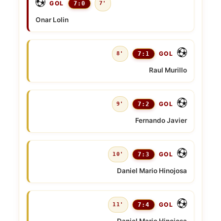
GOL
7:0
7'
Onar Lolin
GOL
8'
7:1
Raul Murillo
GOL
9'
7:2
Fernando Javier
GOL
10'
7:3
Daniel Mario Hinojosa
GOL
11'
7:4