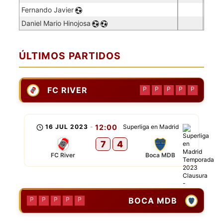
Fernando Javier
Daniel Mario Hinojosa
ÚLTIMOS PARTIDOS
FC RIVER
P
P
P
P
P
16 JUL 2023
-
12:00
Superliga en Madrid
7
4
FC River
Boca MDB
BOCA MDB
P
P
P
P
P