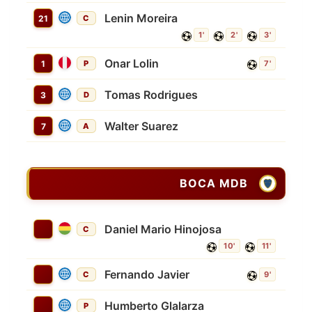
Lenin Moreira
21
C
1'
2'
3'
Onar Lolin
1
P
7'
Tomas Rodrigues
3
D
Walter Suarez
7
A
BOCA MDB
Daniel Mario Hinojosa
C
10'
11'
Fernando Javier
C
9'
Humberto Glalarza
P