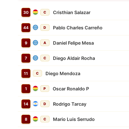
Cristhian Salazar
30
C
Pablo Charles Carreño
44
D
Daniel Felipe Mesa
9
A
Diego Aldair Rocha
7
C
Diego Mendoza
11
C
Oscar Ronaldo P
1
P
Rodrigo Tarcay
14
D
Mario Luis Serrudo
8
C