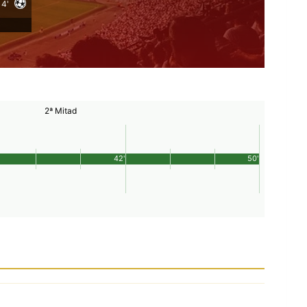
4'
2ª Mitad
42'
50'