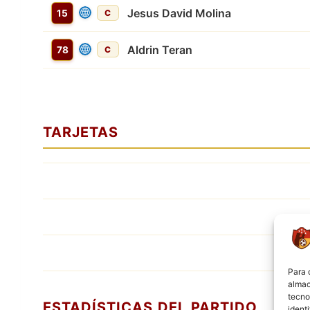
Jesus David Molina
15
C
Aldrin Teran
78
C
TARJETAS
Para 
almac
tecno
ESTADÍSTICAS DEL PARTIDO
ident