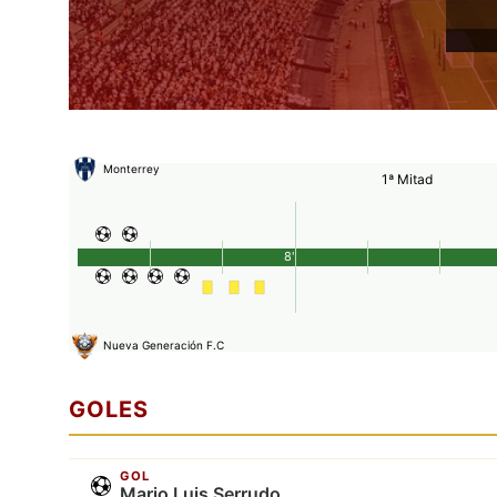
Monterrey
1ª Mitad
8'
Nueva Generación F.C
GOLES
GOL
Mario Luis Serrudo