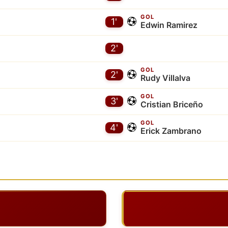
GOL
1'
Edwin Ramirez
2'
GOL
2'
Rudy Villalva
GOL
3'
Cristian Briceño
GOL
4'
Erick Zambrano