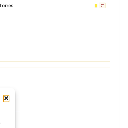
Torres
7'
s