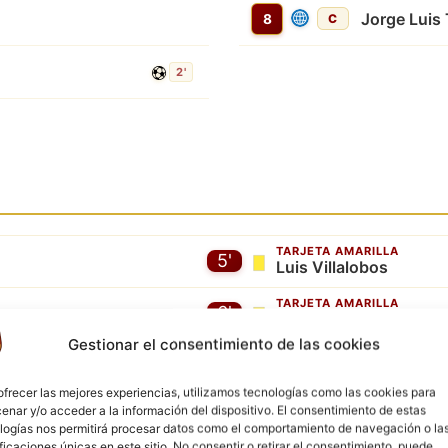
Jorge Luis 
8
C
2'
TARJETA AMARILLA
5'
Luis Villalobos
TARJETA AMARILLA
6'
Erick Zambrano
Gestionar el consentimiento de las cookies
TARJETA AMARILLA
7'
Jorge Luis Torres
ofrecer las mejores experiencias, utilizamos tecnologías como las cookies para
enar y/o acceder a la información del dispositivo. El consentimiento de estas
logías nos permitirá procesar datos como el comportamiento de navegación o la
ificaciones únicas en este sitio. No consentir o retirar el consentimiento, puede