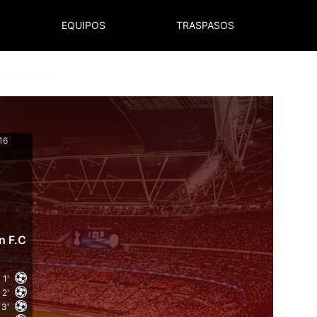
EQUIPOS
TRASPASOS
NORMATIVA
16
n F.C
1'
2'
3'