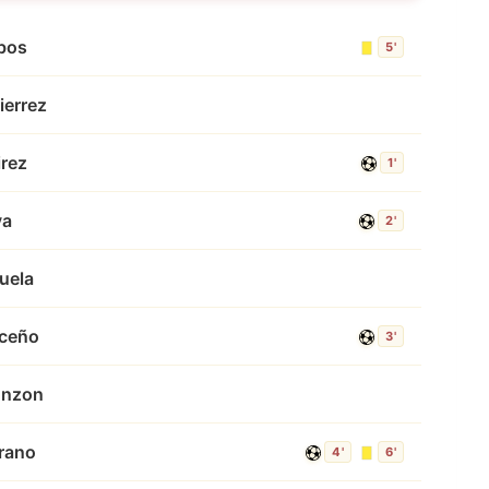
obos
5'
ierrez
rez
1'
va
2'
uela
iceño
3'
onzon
rano
4'
6'