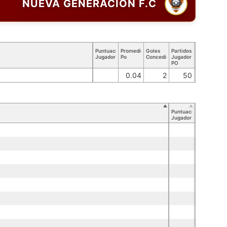
NUEVA GENERACIÓN F.C
Puntuación
Promedio
Goles
Partidos
Jugador
Po
Concedidos
Jugador
PO
0.04
2
50
Puntuación
Jugador