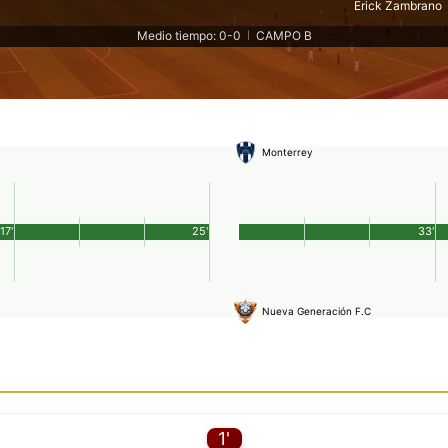
Erick Zambrano
Medio tiempo: 0-0
CAMPO B
|
Monterrey
17'
25'
33'
Nueva Generación F.C
1'