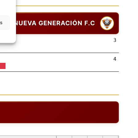
as
NUEVA GENERACIÓN F.C
3
4