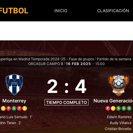
 FUTBOL
INICIO
CLASIFICACIÓN
uperliga en Madrid Temporada 2024-25 - Fase de grupos
Partido de la semana 
|
ORCASUR CAMPO B
16 FEB 2025
-
15:00
|
2
:
4
Monterrey
Nueva Generació
TIEMPO COMPLETO
E
P
G
P
E
P
E
G
G
G
rio Luis Serrudo
1'
Edwin Ramirez
drin Teran
2'
Rudy Villalva
Cristian Briceño