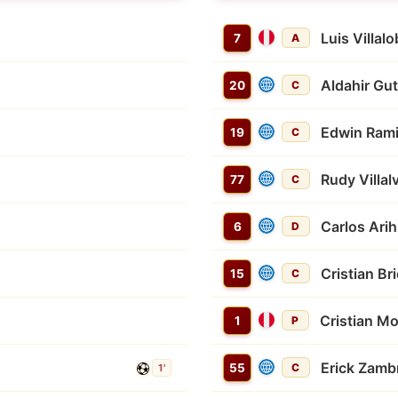
Luis Villal
7
A
Aldahir Gut
20
C
Edwin Rami
19
C
Rudy Villal
77
C
Carlos Arih
6
D
Cristian Br
15
C
Cristian M
1
P
Erick Zamb
55
C
1'