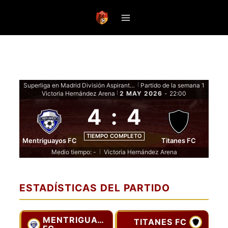
Saltar
al
contenido
Superliga en Madrid División Aspirante - Fase De Grupos
Partido de la semana 1
|
Victoria Hernández Arena
2 MAY 2026
-
22:00
|
4
:
4
TIEMPO COMPLETO
Mentriguayos FC
Titanes FC
Medio tiempo: -
Victoria Hernández Arena
|
ESTADÍSTICAS DEL PARTIDO
MENTRIGUAYOS
TITANES FC