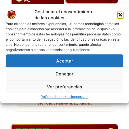
FC
Goles
4
Gestionar el consentimiento
4
de las cookies
Para ofrecer las mejores experiencias, utilizamos tecnologías como las
cookies para almacenar y/o acceder a la información del dispositivo. El
consentimiento de estas tecnologías nos permitirá procesar datos como
ÚLTIMOS PARTIDOS
el comportamiento de navegación o las identificaciones únicas en este
sitio. No consentir o retirar el consentimiento, puede afectar
negativamente a ciertas características y funciones.
MENTRIGUAYOS FC
G
P
P
G
P
Aceptar
Denegar
2 MAY 2026
-
22:00
Superliga en Madrid
División Aspirante
Ver preferencias
4
4
Política de cookies
Impressum
Mentriguayos FC
Titanes FC
VICTORIA HERNÁNDEZ ARENA