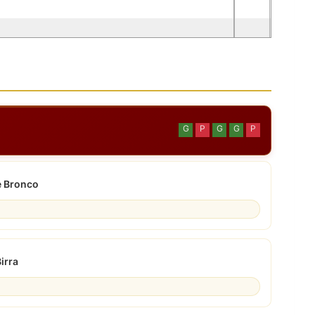
G
P
G
G
P
 Bronco
irra