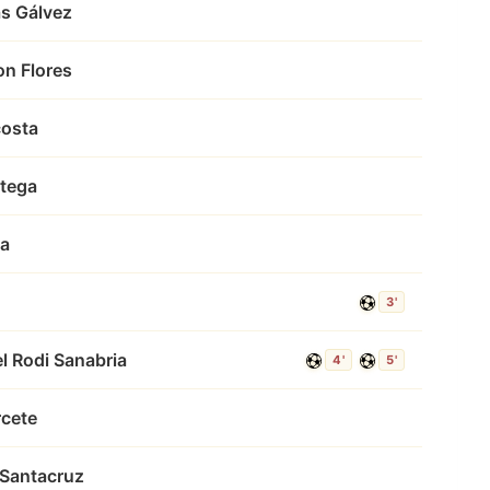
ás Gálvez
n Flores
costa
tega
va
3'
l Rodi Sanabria
4'
5'
cete
 Santacruz