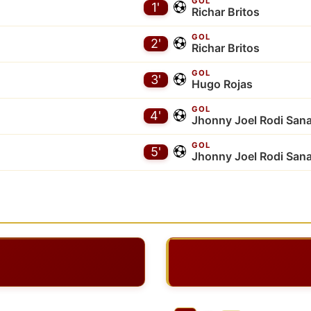
GOL
1'
Richar Britos
GOL
2'
Richar Britos
GOL
3'
Hugo Rojas
GOL
4'
Jhonny Joel Rodi Sana
GOL
5'
Jhonny Joel Rodi Sana