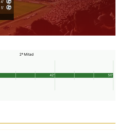
4'
5'
2ª Mitad
42'
50'