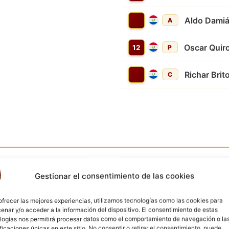
Aldo Damiá
A
Oscar Quir
12
P
Richar Brit
C
Gestionar el consentimiento de las cookies
ofrecer las mejores experiencias, utilizamos tecnologías como las cookies para
Goles
enar y/o acceder a la información del dispositivo. El consentimiento de estas
logías nos permitirá procesar datos como el comportamiento de navegación o la
ificaciones únicas en este sitio. No consentir o retirar el consentimiento, puede