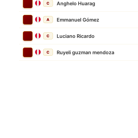
Anghelo Huarag
C
Emmanuel Gómez
A
Luciano Ricardo
C
Ruyeli guzman mendoza
C