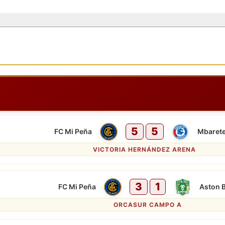
5
5
FC Mi Peña
Mbarete
VICTORIA HERNÁNDEZ ARENA
3
1
FC Mi Peña
Aston B
ORCASUR CAMPO A