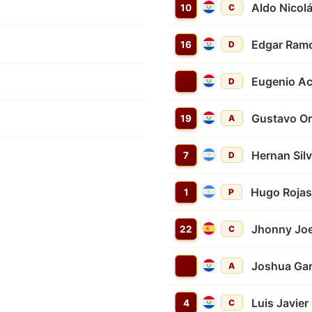
Aldo Nicol
10
C
Edgar Ramo
16
D
Eugenio A
D
Gustavo Or
19
A
Hernan Sil
7
D
Hugo Rojas
1
P
Jhonny Joe
22
C
Joshua Gar
A
Luis Javier
4
C