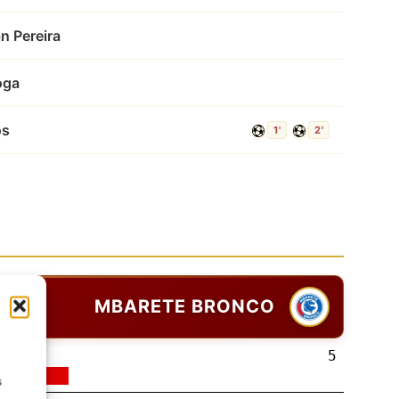
n Pereira
oga
os
1'
2'
MBARETE BRONCO
5
s