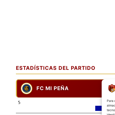
ESTADÍSTICAS DEL PARTIDO
FC MI PEÑA
Para 
5
almac
tecno
ident