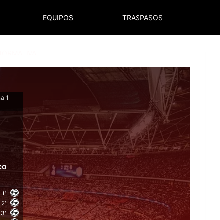
EQUIPOS
TRASPASOS
NORMATIVA
na 1
co
1'
2'
3'