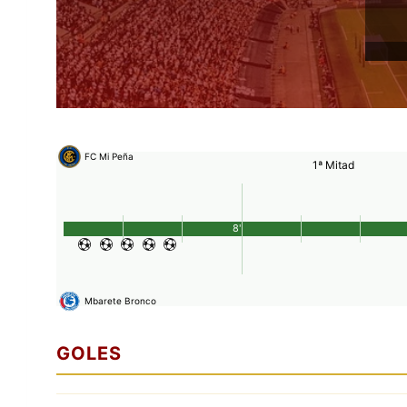
FC Mi Peña
1ª Mitad
8'
Mbarete Bronco
GOLES