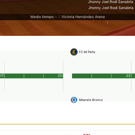
Jhonny Joel Rodi Sanabria
Jhonny Joel Rodi Sanabria
Medio tiempo: -
Victoria Hernández Arena
|
FC Mi Peña
17'
25'
33'
Mbarete Bronco