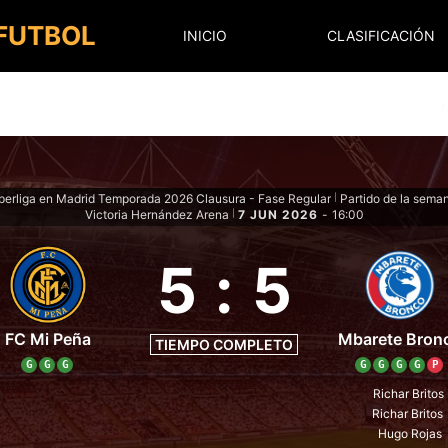
 FUTBOL
INICIO
CLASIFICACIÓN
perliga en Madrid Temporada 2026 Clausura - Fase Regular
Partido de la sema
|
Victoria Hernández Arena
7 JUN 2026
-
16:00
|
5
:
5
FC Mi Peña
Mbarete Bron
TIEMPO COMPLETO
G
G
G
G
G
G
G
P
Richar Britos
Richar Britos
Hugo Rojas